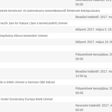
Jelentkezési határidő:
201
00:00
detnek természet- és tudományos ismeretterjesztő filmtervek kidolgozására
Beadási határidő:
2017.
m
rvezői Jam for Nature (Jam a természetért) címmel
Időpont:
2017.
május
5
.
16
Alapítvány Alkoss kedvedre! címmel.
Időpont:
2017.
május
10
.
0
Pályaművek benyújtása:
2
00:00
Beadási határidő:
2017.
m
12:00-ig
ék is érték! címmel a Herman Ottó Intézet
Pályaművek benyújtása:
2
00:00
 hirdet Szivárvány Európa felett címmel
Nevezési határidő:
2017.
m
00:00