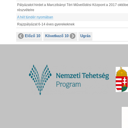
Pályázatot hirdet a Marczibányi Téri Művelődési Központ a 2017 októ
részvételre
A hét tündér nyomában
Rajzpályázat 6-14 éves gyerekeknek
Előző 10
Következő 10
Ugrás