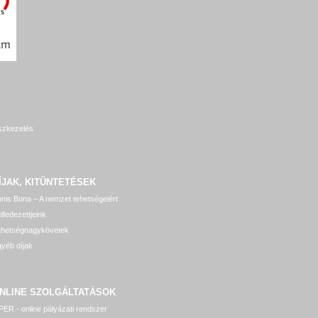
szkezelés
ÍJAK, KITÜNTETÉSEK
nis Bona – A nemzet tehetségeiért
lfedezettjeink
ehetségnagykövetek
yéb díjak
NLINE SZOLGÁLTATÁSOK
ER - online pályázati rendszer