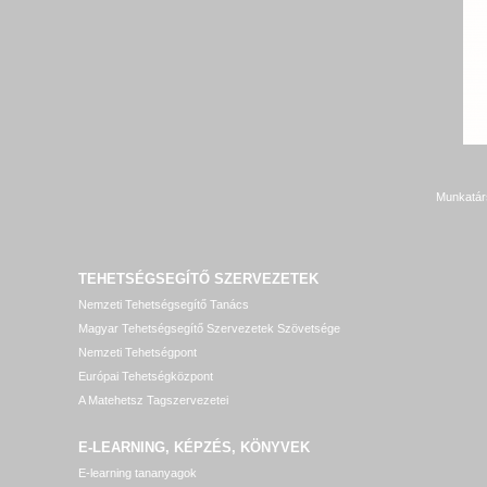
Munkatár
TEHETSÉGSEGÍTŐ SZERVEZETEK
Nemzeti Tehetségsegítő Tanács
Magyar Tehetségsegítő Szervezetek Szövetsége
Nemzeti Tehetségpont
Európai Tehetségközpont
A Matehetsz Tagszervezetei
E-LEARNING, KÉPZÉS, KÖNYVEK
E-learning tananyagok