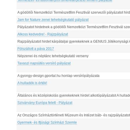
Természet- és tudományos ismeretterjesztő filmterv pályázat
A gödöllői Nemzetközi Természetfilm Fesztivál szervezői pályázatot hir
Jam for Nature zenei tehetségkutató pályázat
Pályázatot hirdetnek a gödöllői Nemzetközi Természetfilm Fesztivál sze
Alkoss kedvedre! - Rajzpályázat
Rajzpályázatot hirdet kárpátaljai gyerekeknek a GENIUS Jótékonysági 
Fölszállott a páva 2017
Népzenei és néptánc tehetségkutató verseny
Tavaszi napsütés versíró pályázat
A gyongy-design.gportal.hu honlap versírópályázata
A hulladék is érték!
Általános és középiskolás gyerekeknek hirdet alkotópályázatot A hullad
Szivárvány Európa felett - Pályázat
Az Országos Színháztörténeti Múzeum és Intézet báb- és rajzpályázatot
Gyermek- és Ifjúsági Színházi Szemle