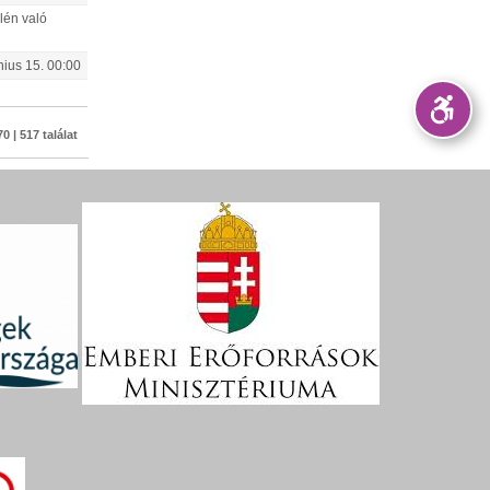
lén való
nius
15
.
00:00
0 | 517 találat