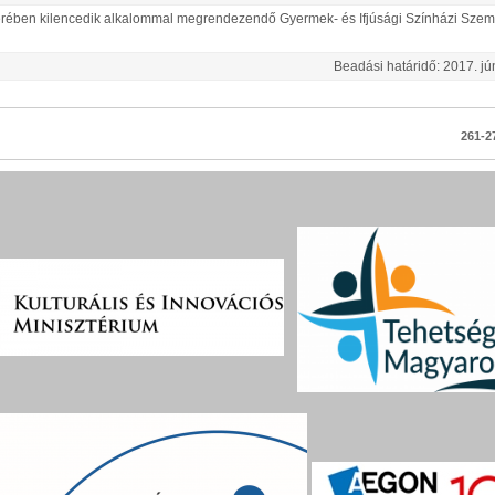
berében kilencedik alkalommal megrendezendő Gyermek- és Ifjúsági Színházi Szem
Beadási határidő:
2017.
jú
261-27