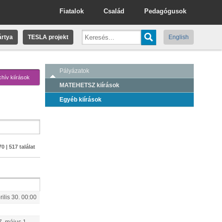
Fiatalok
Család
Pedagógusok
rtya
TESLA projekt
English
Pályázatok
chív kiírások
MATEHETSZ kiírások
Egyéb kiírások
0 | 517 találat
rilis
30
.
00:00