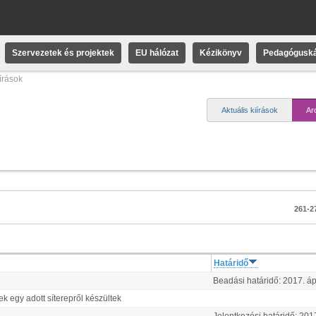
Szervezetek és projektek
EU hálózat
Kézikönyv
Pedagóguská
iírások
Aktuális kiírások
Ar
261-27
Határidő
Beadási határidő:
2017.
áp
k egy adott síterepről készültek