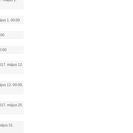
7.
május
1
.
ájus
1
.
00:00
:00
0:00
017.
május
12
.
ájus
12
.
00:00
,
017.
május
25
.
ájus
31
.