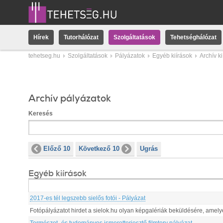
Hírek
Tutorhálózat
Szolgáltatások
Tehetséghálózat
tehetseg.hu
Szolgáltatások
Pályázatok
Egyéb kiírások
Archív k
Archív pályázatok
Keresés
Előző 10
Következő 10
Ugrás
Egyéb kiírások
2017-es tél legszebb sielős fotói - Pályázat
Fotópályázatot hirdet a sielok.hu olyan képgalériák beküldésére, amelye