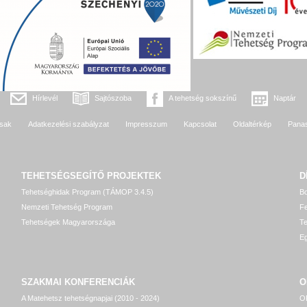
Hírlevél
Sajtószoba
A tehetség sokszínű
Naptár
sak
Adatkezelési szabályzat
Impresszum
Kapcsolat
Oldaltérkép
Pana
TEHETSÉGSEGÍTŐ
PROJEKTEK
D
Tehetséghidak Program (TÁMOP 3.4.5)
Bo
Nemzeti Tehetség Program
Fe
Tehetségek Magyarországa
T
Eg
SZAKMAI KONFERENCIÁK
O
A Matehetsz tehetségnapjai (2010 - 2024)
OP