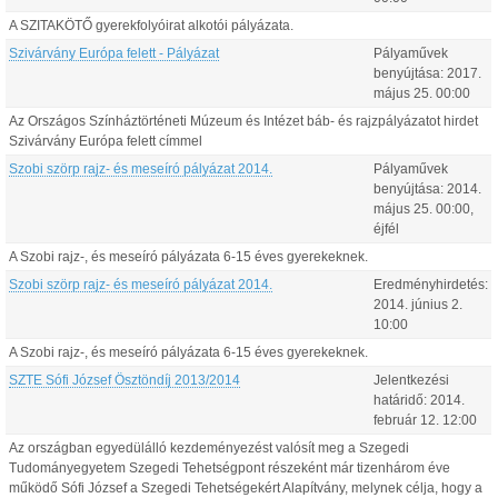
A SZITAKÖTŐ gyerekfolyóirat alkotói pályázata.
Szivárvány Európa felett - Pályázat
Pályaművek
benyújtása:
2017.
május
25
.
00:00
Az Országos Színháztörténeti Múzeum és Intézet báb- és rajzpályázatot hirdet
Szivárvány Európa felett címmel
Szobi szörp rajz- és meseíró pályázat 2014.
Pályaművek
benyújtása:
2014.
május
25
.
00:00
,
éjfél
A Szobi rajz-, és meseíró pályázata 6-15 éves gyerekeknek.
Szobi szörp rajz- és meseíró pályázat 2014.
Eredményhirdetés:
2014.
június
2
.
10:00
A Szobi rajz-, és meseíró pályázata 6-15 éves gyerekeknek.
SZTE Sófi József Ösztöndíj 2013/2014
Jelentkezési
határidő:
2014.
február
12
.
12:00
Az országban egyedülálló kezdeményezést valósít meg a Szegedi
Tudományegyetem Szegedi Tehetségpont részeként már tizenhárom éve
működő Sófi József a Szegedi Tehetségekért Alapítvány, melynek célja, hogy a