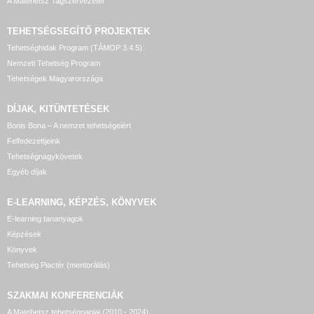
A Matehetsz Tagszervezetei
TEHETSÉGSEGÍTŐ
PROJEKTEK
Tehetséghidak Program (TÁMOP 3.4.5)
Nemzeti Tehetség Program
Tehetségek Magyarországa
DÍJAK, KITÜNTETÉSEK
Bonis Bona – A nemzet tehetségeiért
Felfedezettjeink
Tehetségnagykövetek
Egyéb díjak
E-LEARNING, KÉPZÉS, KÖNYVEK
E-learning tananyagok
Képzések
Könyvek
Tehetség Piactér (mentorálás)
SZAKMAI KONFERENCIÁK
A Matehetsz tehetségnapjai (2010 - 2024)