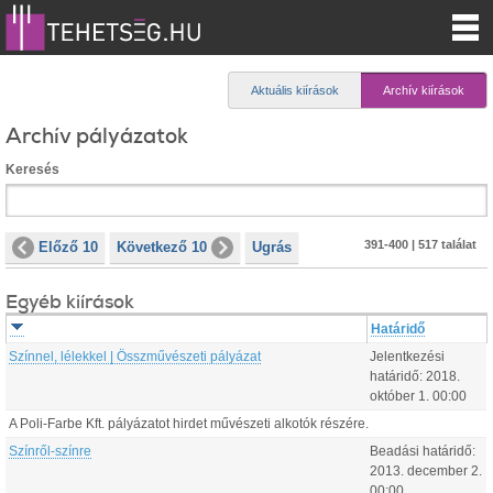
Aktuális kiírások
Archív kiírások
Archív pályázatok
Keresés
391-400 | 517 találat
Előző 10
Következő 10
Ugrás
Egyéb kiírások
Határidő
Színnel, lélekkel | Összművészeti pályázat
Jelentkezési
határidő:
2018.
október
1
.
00:00
A Poli-Farbe Kft. pályázatot hirdet művészeti alkotók részére.
Színről-színre
Beadási határidő:
2013.
december
2
.
00:00