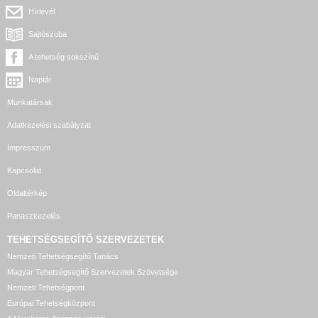
Hírlevél
Sajtószoba
A tehetség sokszínű
Naptár
Munkatársak
Adatkezelési szabályzat
Impresszum
Kapcsolat
Oldaltérkép
Panaszkezelés
TEHETSÉGSEGÍTŐ SZERVEZETEK
Nemzeti Tehetségsegítő Tanács
Magyar Tehetségsegítő Szervezetek Szövetsége
Nemzeti Tehetségpont
Európai Tehetségközpont