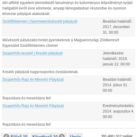
dél-alföldi egyetem kiemelkedő tanulmányi és tudományos teljesítményt nyújtó
hallgatóit évről évre elismerje, anyagi támogatásban részesítse és nyomon
kövesse pályájuk alakulását.
Szülőföldemen | Gyermekművészeti pályázat
Beadási határidő:
2017.
december
31
.
00:00
Művészeti pályázatot hirdet gyerekeknek a Magyarországi Zöldkereszt
Egyesület Szülőföldemen címmel
Szuperhős leszek! | Kreatív pályázat
Jelentkezési
határidő:
2019.
január
22
.
00:00
Kreatív pályázat nagycsoportos óvodásoknak.
Szuperhős Rajz és Meseíró Pályázat
Beadási határidő:
2014.
július
31
.
00:00
Rajzolásra és meseírásra fel!
Szuperhős Rajz és Meseíró Pályázat
Eredményhirdetés:
2014.
augusztus
4
.
00:00
Rajzolásra és meseírásra fel!
391-400 | 517 találat
Előző 10
Következő 10
Ugrás