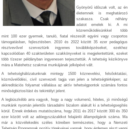
Gyönyörű időszak volt, az én
életemnek is meghatározó
szakasza. Csak néhány
adatot emelek ki. A mi
közreműködésünkkel több
mint 100 ezer gyermek, tanuló, fiatal részesült egyéni vagy csoportos
támogatásban, fejlesztésben. 2010 és 2022 között 35 ezer pedagógus
résztvevővel szerveztünk ingyenes továbbképzéseket, ezekhez
kapcsolódóan 40 szakterületen szakkönyveket is megjelentettünk, ezeket
több tízezer példányban ingyenesen terjesztettük. A tehetség kézikönyve
mára a Matehetsz szakmai munkájának jelképévé vált.
A tehetséghálózatunknak mintegy 1500 köznevelési, felsőoktatási,
közművelődési, civil szervezeti tagja van jelen a tehetségtérképen; az
akkreditációs folyamat vállalása az aktív tehetségpontok számára fontos
minőségbiztosítást és tekintélyt jelent.
A legbüszkébb arra vagyok, hogy a nagy volumenű, hiteles, jó minőségű
munkánk nyomán jelentős társadalmi bizalom alakult ki a tehetségsegítés
körül. Ennek érdekes mutatószáma, hogy 2011 és 2017 között 300 és 350
ezer között volt az adóegyszázalékot felajánló állampolgárok száma. Ma
már a közvélekedés széles köreiben természetes, hogy a Nemzeti
Tehetség Programnak pozitív törekvései vannak, hogy érdemes részt venni