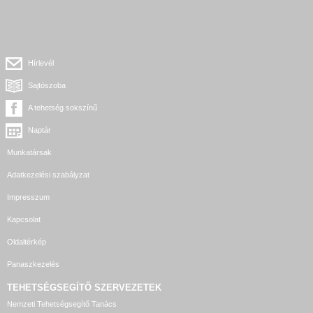
Hírlevél
Sajtószoba
A tehetség sokszínű
Naptár
Munkatársak
Adatkezelési szabályzat
Impresszum
Kapcsolat
Oldaltérkép
Panaszkezelés
TEHETSÉGSEGÍTŐ SZERVEZETEK
Nemzeti Tehetségsegítő Tanács