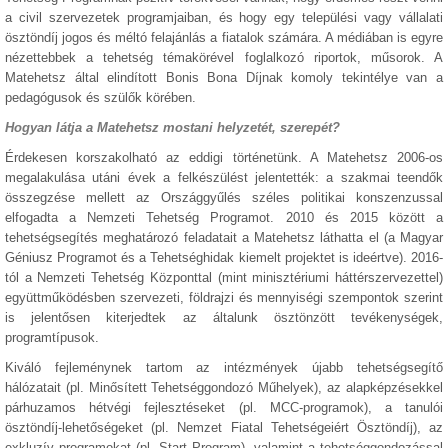
a civil szervezetek programjaiban, és hogy egy települési vagy vállalati
ösztöndíj jogos és méltó felajánlás a fiatalok számára. A médiában is egyre
nézettebbek a tehetség témakörével foglalkozó riportok, műsorok. A
Matehetsz által elindított Bonis Bona Díjnak komoly tekintélye van a
pedagógusok és szülők körében.
Hogyan látja a Matehetsz mostani helyzetét, szerepét?
Érdekesen korszakolható az eddigi történetünk. A Matehetsz 2006-os
megalakulása utáni évek a felkészülést jelentették: a szakmai teendők
összegzése mellett az Országgyűlés széles politikai konszenzussal
elfogadta a Nemzeti Tehetség Programot. 2010 és 2015 között a
tehetségsegítés meghatározó feladatait a Matehetsz láthatta el (a Magyar
Géniusz Programot és a Tehetséghidak kiemelt projektet is ideértve). 2016-
tól a Nemzeti Tehetség Központtal (mint minisztériumi háttérszervezettel)
együttműködésben szervezeti, földrajzi és mennyiségi szempontok szerint
is jelentősen kiterjedtek az általunk ösztönzött tevékenységek,
programtípusok.
Kiváló fejleménynek tartom az intézmények újabb tehetségsegítő
hálózatait (pl. Minősített Tehetséggondozó Műhelyek), az alapképzésekkel
párhuzamos hétvégi fejlesztéseket (pl. MCC-programok), a tanulói
ösztöndíj-lehetőségeket (pl. Nemzet Fiatal Tehetségeiért Ösztöndíj), az
exkluzív programokat (pl. Start Program), valamint a tehetséggondozással