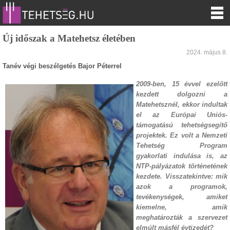
Új időszak a Matehetsz életében
2024. május 8.
Tanév végi beszélgetés Bajor Péterrel
2009-ben, 15 évvel ezelőtt
kezdett dolgozni a
Matehetsznél, ekkor indultak
el az Európai Uniós-
támogatású tehetségsegítő
projektek. Ez volt a Nemzeti
Tehetség Program
gyakorlati indulása is, az
NTP-pályázatok történetének
kezdete. Visszatekintve: mik
azok a programok,
tevékenységek, amiket
kiemelne, amik
meghatározták a szervezet
elmúlt másfél évtizedét?