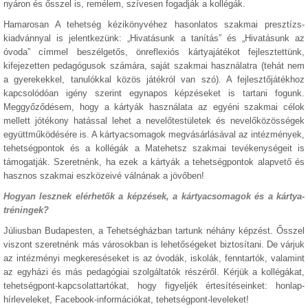
nyáron és ősszel is, remélem, szívesen fogadják a kollégák.
Hamarosan A tehetség kézikönyvéhez hasonlatos szakmai presztízs-
kiadvánnyal is jelentkezünk: „Hivatásunk a tanítás” és „Hivatásunk az
óvoda” címmel beszélgetős, önreflexiós kártyajátékot fejlesztettünk,
kifejezetten pedagógusok számára, saját szakmai használatra (tehát nem
a gyerekekkel, tanulókkal közös játékról van szó). A fejlesztőjátékhoz
kapcsolódóan igény szerint egynapos képzéseket is tartani fogunk.
Meggyőződésem, hogy a kártyák használata az egyéni szakmai célok
mellett jótékony hatással lehet a nevelőtestületek és nevelőközösségek
együttműködésére is. A kártyacsomagok megvásárlásával az intézmények,
tehetségpontok és a kollégák a Matehetsz szakmai tevékenységeit is
támogatják. Szeretnénk, ha ezek a kártyák a tehetségpontok alapvető és
hasznos szakmai eszközeivé válnának a jövőben!
Hogyan lesznek elérhetők a képzések, a kártyacsomagok és a kártya-
tréningek?
Júliusban Budapesten, a Tehetségházban tartunk néhány képzést. Ősszel
viszont szeretnénk más városokban is lehetőségeket biztosítani. De várjuk
az intézményi megkereséseket is az óvodák, iskolák, fenntartók, valamint
az egyházi és más pedagógiai szolgáltatók részéről. Kérjük a kollégákat,
tehetségpont-kapcsolattartókat, hogy figyeljék értesítéseinket: honlap-
hírleveleket, Facebook-információkat, tehetségpont-leveleket!