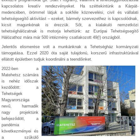
kapcsolatos kreatív rendezvényeket. Ha széttekintünk a Kárpát-
medencében, örömmel látjuk a sokféle köznevelési, civil és vállalati
tehetségsegítő aktivitást – ezeket, bármely szervezethez is kapcsolódnak,
kicsit magunkénak is érezzük. Sőt, a kialakuló nemzetközi
tehetséghálózatnak is motorja lehettünk: az Európai Tehetségsegítő
Hálózathoz mára már 500 intézmény csatlakozott 49(!) országból.
Jelentős elismerése volt a munkánknak a Tehetségház kormányzati
támogatása. Ezzel 2020 óta saját tulajdonú, korszerű infrastruktúrával
ellátott épületben tudjuk koordinálni a teendőinket.
2022-ben a
Matehetsz számára
is nehéz időszak
kezdődött: a
Tehetségek
Magyarországa
nevű, harmadik
nagy projektünk
befejeződött, a
pandémia
következményei és
a szűkülő