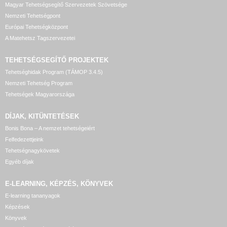
Magyar Tehetségsegítő Szervezetek Szövetsége
Nemzeti Tehetségpont
Európai Tehetségközpont
A Matehetsz Tagszervezetei
TEHETSÉGSEGÍTŐ
PROJEKTEK
Tehetséghidak Program (TÁMOP 3.4.5)
Nemzeti Tehetség Program
Tehetségek Magyarországa
DÍJAK, KITÜNTETÉSEK
Bonis Bona – A nemzet tehetségeiért
Felfedezettjeink
Tehetségnagykövetek
Egyéb díjak
E-LEARNING, KÉPZÉS, KÖNYVEK
E-learning tananyagok
Képzések
Könyvek