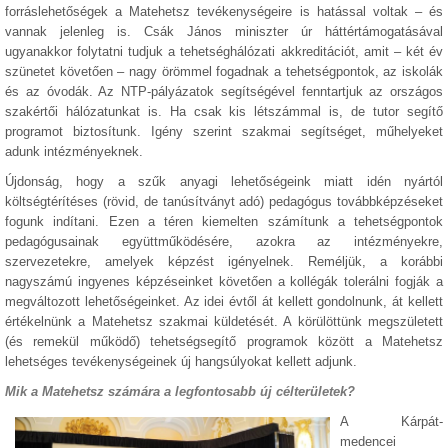
forráslehetőségek a Matehetsz tevékenységeire is hatással voltak – és
vannak jelenleg is. Csák János miniszter úr háttértámogatásával
ugyanakkor folytatni tudjuk a tehetséghálózati akkreditációt, amit – két év
szünetet követően – nagy örömmel fogadnak a tehetségpontok, az iskolák
és az óvodák. Az NTP-pályázatok segítségével fenntartjuk az országos
szakértői hálózatunkat is. Ha csak kis létszámmal is, de tutor segítő
programot biztosítunk. Igény szerint szakmai segítséget, műhelyeket
adunk intézményeknek.
Újdonság, hogy a szűk anyagi lehetőségeink miatt idén nyártól
költségtérítéses
(rövid, de tanúsítványt adó)
pedagógus továbbképzéseket
fogunk indítani. Ezen a téren kiemelten számítunk a tehetségpontok
pedagógusainak együttműködésére, azokra az intézményekre,
szervezetekre, amelyek képzést igényelnek. Reméljük, a korábbi
nagyszámú ingyenes képzéseinket követően a kollégák tolerálni fogják a
megváltozott lehetőségeinket. Az idei évtől át kellett gondolnunk, át kellett
értékelnünk a Matehetsz szakmai küldetését. A körülöttünk megszületett
(és remekül működő) tehetségsegítő programok között a Matehetsz
lehetséges tevékenységeinek új hangsúlyokat kellett adjunk.
Mik a Matehetsz számára a legfontosabb új célterületek?
A Kárpát-
medencei