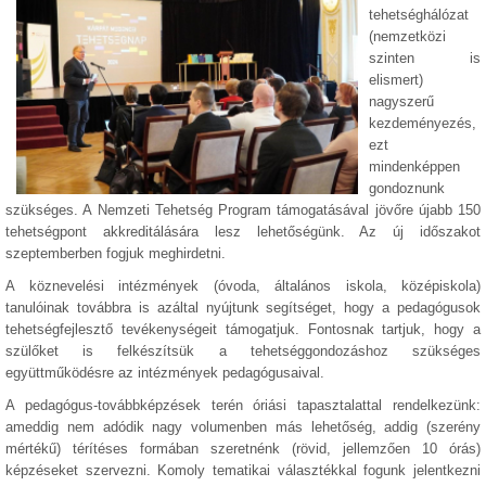
tehetséghálózat
(nemzetközi
szinten is
elismert)
nagyszerű
kezdeményezés,
ezt
mindenképpen
gondoznunk
szükséges. A Nemzeti Tehetség Program támogatásával jövőre újabb 150
tehetségpont akkreditálására lesz lehetőségünk. Az új időszakot
szeptemberben fogjuk meghirdetni.
A köznevelési intézmények (óvoda, általános iskola, középiskola)
tanulóinak továbbra is azáltal nyújtunk segítséget, hogy a pedagógusok
tehetségfejlesztő tevékenységeit támogatjuk. Fontosnak tartjuk, hogy a
szülőket is felkészítsük a tehetséggondozáshoz szükséges
együttműködésre az intézmények pedagógusaival.
A pedagógus-továbbképzések terén óriási tapasztalattal rendelkezünk:
ameddig nem adódik nagy volumenben más lehetőség, addig (szerény
mértékű) térítéses formában szeretnénk (rövid, jellemzően 10 órás)
képzéseket szervezni. Komoly tematikai választékkal fogunk jelentkezni