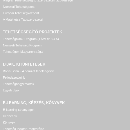
Magyar Tehetségsegítő Szervezetek Szövetsége
Nemzeti Tehetségpont
Európai Tehetségközpont
A Matehetsz Tagszervezetei
TEHETSÉGSEGÍTŐ
PROJEKTEK
Tehetséghidak Program (TÁMOP 3.4.5)
Nemzeti Tehetség Program
Tehetségek Magyarországa
DÍJAK, KITÜNTETÉSEK
Bonis Bona – A nemzet tehetségeiért
Felfedezettjeink
Tehetségnagykövetek
Egyéb díjak
E-LEARNING, KÉPZÉS, KÖNYVEK
E-learning tananyagok
Képzések
Könyvek
Tehetség Piactér (mentorálás)