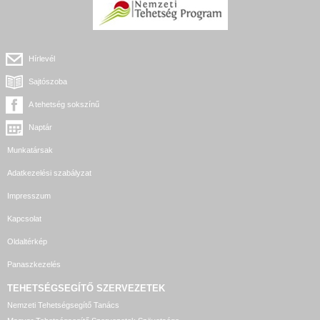
Hírlevél
Sajtószoba
A tehetség sokszínű
Naptár
Munkatársak
Adatkezelési szabályzat
Impresszum
Kapcsolat
Oldaltérkép
Panaszkezelés
TEHETSÉGSEGÍTŐ SZERVEZETEK
Nemzeti Tehetségsegítő Tanács