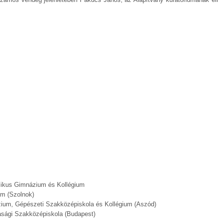
likus Gimnázium és Kollégium
um (Szolnok)
ázium, Gépészeti Szakközépiskola és Kollégium (Aszód)
dasági Szakközépiskola (Budapest)