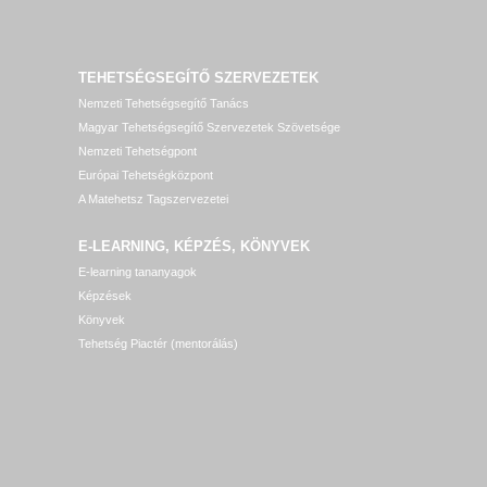
TEHETSÉGSEGÍTŐ SZERVEZETEK
Nemzeti Tehetségsegítő Tanács
Magyar Tehetségsegítő Szervezetek Szövetsége
Nemzeti Tehetségpont
Európai Tehetségközpont
A Matehetsz Tagszervezetei
E-LEARNING, KÉPZÉS, KÖNYVEK
E-learning tananyagok
Képzések
Könyvek
Tehetség Piactér (mentorálás)