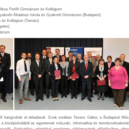
ikus Petőfi Gimnázium és Kollégium
yakorló Általános Iskola és Gyakorló Gimnázium (Budapest)
m és Kollégium (Tamási)
zprém)
názium
ről hangzottak el előadások. Ezek sorában Tevesz Gábor, a Budapesti Mű
e a középiskolából az egyetemek műszaki, informatikai és természettudomá
 beszélt. Statisztikai adatokkal gazdagon alátámasztott előadásában el