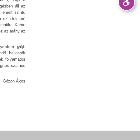
gésben áll az
 emelt szintű
 szintfelmérő
matikai Karán
ez az arány az
nyebben
gyűjti
dő hallgatók
ák folyamatos
egítés számos
Gózon Ákos