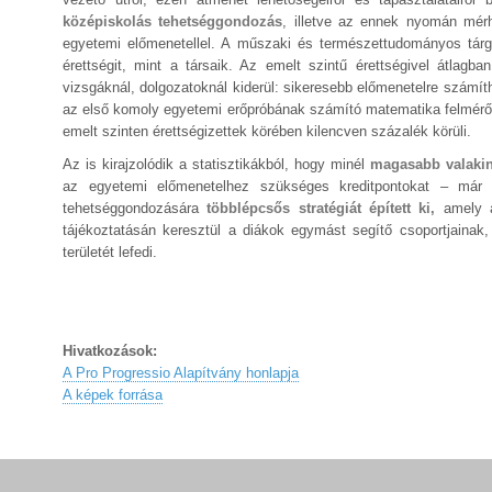
középiskolás tehetséggondozás
, illetve az ennek nyomán mérh
egyetemi előmenetellel. A műszaki és természettudományos tárg
érettségit, mint a társaik. Az emelt szintű érettségivel átla
vizsgáknál, dolgozatoknál kiderül: sikeresebb előmenetelre számít
az első komoly egyetemi erőpróbának számító matematika felmérőt 
emelt szinten érettségizettek körében kilencven százalék körüli.
Az is kirajzolódik a statisztikákból, hogy minél
magasabb valakin
az egyetemi előmenetelhez szükséges kreditpontokat – már
tehetséggondozására
többlépcsős stratégiát épített ki,
amely a 
tájékoztatásán keresztül a diákok egymást segítő csoportjaina
területét lefedi.
Hivatkozások:
A Pro Progressio Alapítvány honlapja
A képek forrása