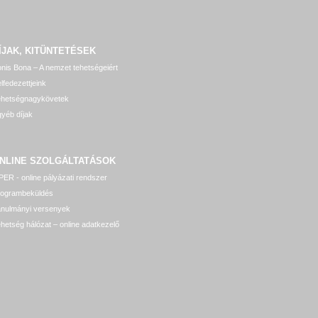
ÍJAK, KITÜNTETÉSEK
nis Bona – A nemzet tehetségeiért
lfedezettjeink
ehetségnagykövetek
yéb díjak
NLINE SZOLGÁLTATÁSOK
ER - online pályázati rendszer
rogrambeküldés
anulmányi versenyek
hetség hálózat – online adatkezelő