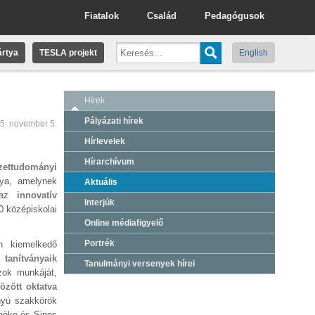
Fiatalok
Család
Pedagógusok
rtya
TESLA projekt
English
Hírek
Pályázati hírek
5. november 5.
Hírlevelek
Hírarchívum
zettudományi
ya, amelynek
Aktuális
– az
innovatív
Interjúk
0 középiskolai
Online médiafigyelő
Portrék
n kiemelkedő
 tanítványaik
Tanulmányi versenyek hírei
zok munkáját,
özött oktatva
ányú szakkörök
nöke és Sipos