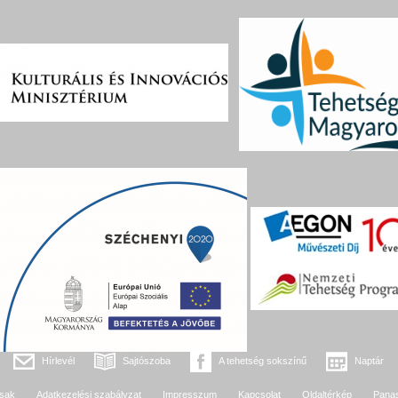
Hírlevél
Sajtószoba
A tehetség sokszínű
Naptár
sak
Adatkezelési szabályzat
Impresszum
Kapcsolat
Oldaltérkép
Pana