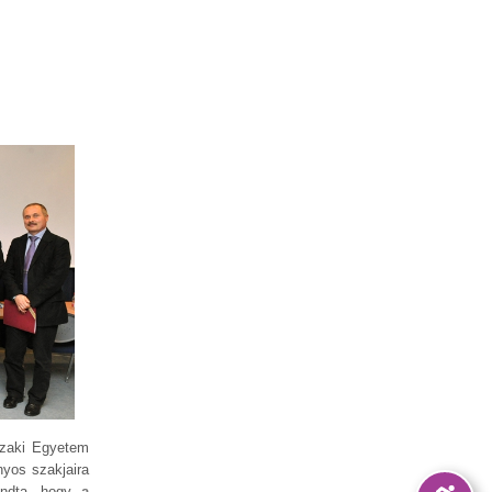
szaki Egyetem
nyos szakjaira
mondta, hogy
a