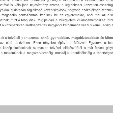
etővé is váló jobb teljesítmény szoros, s legtöbbször közvetlen összefüg
yakkal tudatosan foglalkozó középiskolások nagyobb százalékban tesznek
gban magasabb pontszámmal kerülnek be az egyetemekre, ahol már az első
hatnak, mint a többi diák.
Míg például a Műegyetem Villamosmérnöki és Infor
a középszinten érettségizettek nagyjából kétharmada veszi sikerrel, addig 
ek a felvételi pontszáma
,
annál gyorsabban, magabiztosabban és kön
 az első tanévében. Ezen tényekre építve a Műszaki Egyetem a leen
középiskolásoknak szervezett felvételi előkészítőtől a már felvett góly
k, a tanköröknek a megszervezéséig, munkájuk koordinálásáig a tehetségs