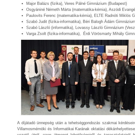
Major Balázs (fizika), Veres Pálné Gimnázium (Budapest)
Osgyániné Németh Márta (matematika-kémia), Aszódi Evangél
Paulovits Ferenc (matematika-kémia), ELTE Radnóti Miklós G
Szabó Judit (fizika-informatika), Béri Balogh Ádám Gimnáziu
Szabó László (informatika), Lovassy László Gimnázium (Ves
Varga Zsolt (fizika-informatika), Érdi Vörösmarty Mihály Gim
A díjátadó ünnepség után a tehetséggondozás szakmai kérdései
Villamosmérnöki és Informatikai Karának oktatási dékánhelyettes
vezető útról, ezen átmenet lehetőségeiről és tapasztalatairól