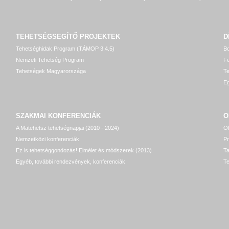
TEHETSÉGSEGÍTŐ
PROJEKTEK
D
Tehetséghidak Program (TÁMOP 3.4.5)
Bo
Nemzeti Tehetség Program
Fe
Tehetségek Magyarországa
T
Eg
SZAKMAI KONFERENCIÁK
O
A Matehetsz tehetségnapjai (2010 - 2024)
OP
Nemzetközi konferenciák
P
Ez is tehetséggondozás! Elmélet és módszerek (2013)
T
Egyéb, további rendezvények, konferenciák
Te