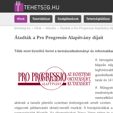
Hírek
Tutorhálózat
Szolgáltatások
Tehetséghálózat
tehetseg.hu
Hírek
Aktuális
Átadták a Pro Progressio Alapítvány díj
Átadták a Pro Progressio Alapítvány díjait
Több mint tízmillió forint a természettudományi és informatik
A támogatá
képzés nép
legfontos
gondolkodá
tanár és 14
A Műegyet
eredményekk
nemzetközi
akiknek a tanulói jelentős számban érettségiznek emelt szinten.
végeznek példamutató oktató-nevelő munkát. A középiskolákat 
szervezéséért díjazták.
Az elismeréseket Józsa János rektor és 