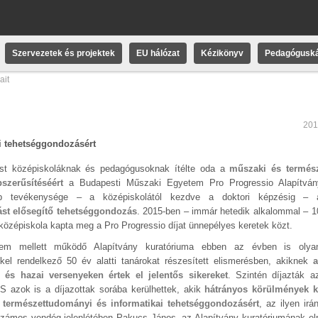
Szervezetek és projektek
EU hálózat
Kézikönyv
Pedagóguská
ait
201
ai tehetséggondozásért
st
középiskoláknak és pedagógusoknak ítélte oda a
műszaki és termés
szerűsítéséért
a Budapesti Műszaki Egyetem Pro Progressio Alapítván
abb tevékenysége – a középiskolától kezdve a doktori képzésig 
st elősegítő tehetséggondozás
. 2015-ben – immár hetedik alkalommal – 1
 középiskola kapta meg a Pro Progressio díjat ünnepélyes keretek közt.
em mellett működő Alapítvány kuratóriuma ebben az évben is olya
el rendelkező 50 év alatti tanárokat részesített elismerésben, akiknek
a
 és hazai versenyeken értek el jelentős sikereket
. Szintén díjazták a
 S azok is a díjazottak sorába kerülhettek, akik
hátrányos körülmények k
a
természettudományi és informatikai tehetséggondozásért
, az ilyen ir
számos vendég jelenlétében Pakucs János, az Alapítvány kuratóriumának el