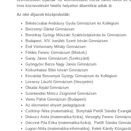
Imre köznevelésért felelős helyettes államtitkár adták át.
Az idei díjazott középiskolák:
Békéscsabai Andrássy Gyula Gimnázium és Kollégium
Berzsenyi Dániel Gimnázium
Boronkay György Műszaki Szakközépiskola és Gimnázium
Budapest, XIV. kerületi Szent István Gimnázium
Érdi Vörösmarty Mihály Gimnázium
Földes Ferenc Gimnázium (Miskolc)
Garay János Gimnázium (Szekszárd)
Gyöngyösi Berze Nagy János Gimnázium
Kiskunhalasi Bibó István Gimnázium
Kisvárdai Bessenyei György Gimnázium és Kollégium
Lovassy László Gimnázium (Veszprém)
Óbudai Árpád Gimnázium
Szentendrei Móricz Zsigmond Gimnázium
Veres Pálné Gimnázium (Budapest)
Az elismerést elnyert pedagógusok:
Csötönyi Nóra (matematika), Bonyhádi Petőfi Sándor Evangé
Drávucz Anita (matematika-fizika), Verseghy Ferenc Gimnázi
Gécziné Pila Erika (matematika-fizika), Petőfi Sándor Gimn
Lugosi Attila (matematika-informatika), Keleti Károly Közgaz