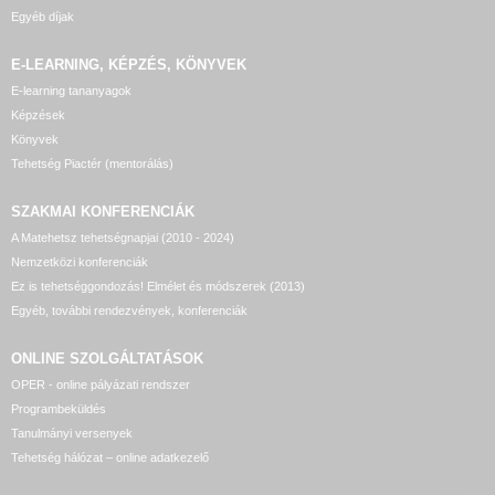
Egyéb díjak
E-LEARNING, KÉPZÉS, KÖNYVEK
E-learning tananyagok
Képzések
Könyvek
Tehetség Piactér (mentorálás)
SZAKMAI KONFERENCIÁK
A Matehetsz tehetségnapjai (2010 - 2024)
Nemzetközi konferenciák
Ez is tehetséggondozás! Elmélet és módszerek (2013)
Egyéb, további rendezvények, konferenciák
ONLINE SZOLGÁLTATÁSOK
OPER - online pályázati rendszer
Programbeküldés
Tanulmányi versenyek
Tehetség hálózat – online adatkezelő