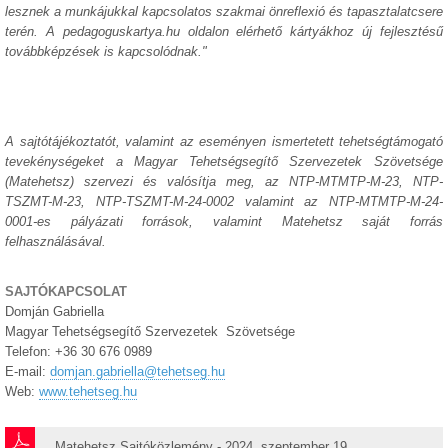
lesznek a munkájukkal kapcsolatos szakmai önreflexió és tapasztalatcsere
terén. A pedagoguskartya.hu oldalon elérhető kártyákhoz új fejlesztésű
továbbképzések is kapcsolódnak."
A sajtótájékoztatót, valamint az eseményen ismertetett tehetségtámogató
tevekénységeket a Magyar Tehetségsegítő Szervezetek Szövetsége
(Matehetsz) szervezi és valósítja meg, az NTP-MTMTP-M-23, NTP-
TSZMT-M-23, NTP-TSZMT-M-24-0002 valamint az NTP-MTMTP-M-24-
0001-es pályázati források, valamint Matehetsz saját forrás
felhasználásával.
SAJTÓKAPCSOLAT
Domján Gabriella
Magyar Tehetségsegítő Szervezetek Szövetsége
Telefon: +36 30 676 0989
E-mail:
domjan.gabriella@tehetseg.hu
Web:
www.tehetseg.hu
Matehetsz Sajtóközlemény - 2024. szeptember 19.