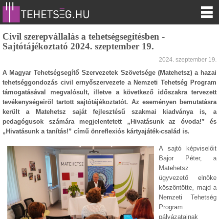
Civil szerepvállalás a tehetségsegítésben -
Sajtótájékoztató 2024. szeptember 19.
2024. szeptember 19.
A Magyar Tehetségsegítő Szervezetek Szövetsége (Matehetsz) a hazai
tehetséggondozás civil ernyőszervezete a Nemzeti Tehetség Program
támogatásával megvalósult, illetve a következő időszakra tervezett
tevékenységeiről tartott sajtótájékoztatót. Az eseményen bemutatásra
került a Matehetsz saját fejlesztésű szakmai kiadványa is, a
pedagógusok számára megjelentetett „Hivatásunk az óvoda!” és
„Hivatásunk a tanítás!” című önreflexiós kártyajáték-család is.
A sajtó képviselőit
Bajor Péter, a
Matehetsz
ügyvezető elnöke
köszöntötte, majd a
Nemzeti Tehetség
Program
pályázatainak