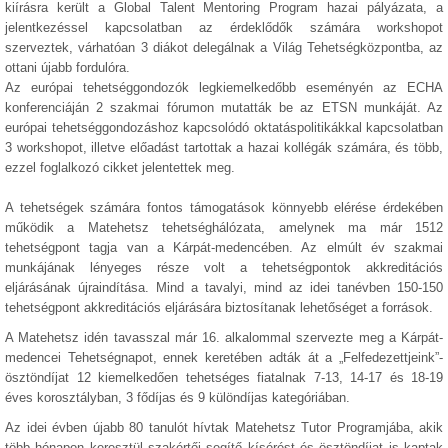
kiírásra került a Global Talent Mentoring Program hazai pályázata, a
jelentkezéssel kapcsolatban az érdeklődők számára workshopot
szerveztek, várhatóan 3 diákot delegálnak a Világ Tehetségközpontba, az
ottani újabb fordulóra.
Az európai tehetséggondozók legkiemelkedőbb eseményén az ECHA
konferenciáján 2 szakmai fórumon mutatták be az ETSN munkáját. Az
európai tehetséggondozáshoz kapcsolódó oktatáspolitikákkal kapcsolatban
3 workshopot, illetve előadást tartottak a hazai kollégák számára, és több,
ezzel foglalkozó cikket jelentettek meg.
A tehetségek számára fontos támogatások könnyebb elérése érdekében
működik a Matehetsz tehetséghálózata, amelynek ma már 1512
tehetségpont tagja van a Kárpát-medencében. Az elmúlt év szakmai
munkájának lényeges része volt a tehetségpontok akkreditációs
eljárásának újraindítása. Mind a tavalyi, mind az idei tanévben 150-150
tehetségpont akkreditációs eljárására biztosítanak lehetőséget a források.
A Matehetsz idén tavasszal már 16. alkalommal szervezte meg a Kárpát-
medencei Tehetségnapot, ennek keretében adták át a „Felfedezettjeink”-
ösztöndíjat 12 kiemelkedően tehetséges fiatalnak 7-13, 14-17 és 18-19
éves korosztályban, 3 fődíjas és 9 különdíjas kategóriában.
Az idei évben újabb 80 tanulót hívtak Matehetsz Tutor Programjába, akik
több hónapon keresztül szakértői segítő kísérést és ösztöndíjat is kaptak