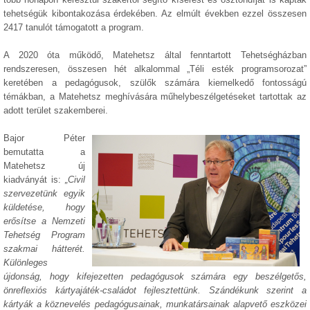
tehetségük kibontakozása érdekében. Az elmúlt években ezzel összesen
2417 tanulót támogatott a program.
A 2020 óta működő, Matehetsz által fenntartott Tehetségházban
rendszeresen, összesen hét alkalommal „Téli esték programsorozat”
keretében a pedagógusok, szülők számára kiemelkedő fontosságú
témákban, a Matehetsz meghívására műhelybeszélgetéseket tartottak az
adott terület szakemberei.
Bajor Péter
bemutatta a
Matehetsz új
kiadványát is:
„Civil
szervezetünk egyik
küldetése, hogy
erősítse a Nemzeti
Tehetség Program
szakmai hátterét.
Különleges
újdonság, hogy kifejezetten pedagógusok számára egy beszélgetős,
önreflexiós kártyajáték-családot fejlesztettünk. Szándékunk szerint a
kártyák a köznevelés pedagógusainak, munkatársainak alapvető eszközei