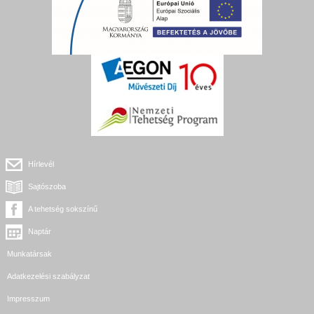
Hírlevél
Sajtószoba
A tehetség sokszínű
Naptár
Munkatársak
Adatkezelési szabályzat
Impresszum