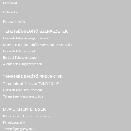
Kapcsolat
Oldaltérkép
Panaszkezelés
TEHETSÉGSEGÍTŐ SZERVEZETEK
Nemzeti Tehetségsegítő Tanács
Magyar Tehetségsegítő Szervezetek Szövetsége
Nemzeti Tehetségpont
Európai Tehetségközpont
A Matehetsz Tagszervezetei
TEHETSÉGSEGÍTŐ
PROJEKTEK
Tehetséghidak Program (TÁMOP 3.4.5)
Nemzeti Tehetség Program
Tehetségek Magyarországa
DÍJAK, KITÜNTETÉSEK
Bonis Bona – A nemzet tehetségeiért
Felfedezettjeink
Tehetségnagykövetek