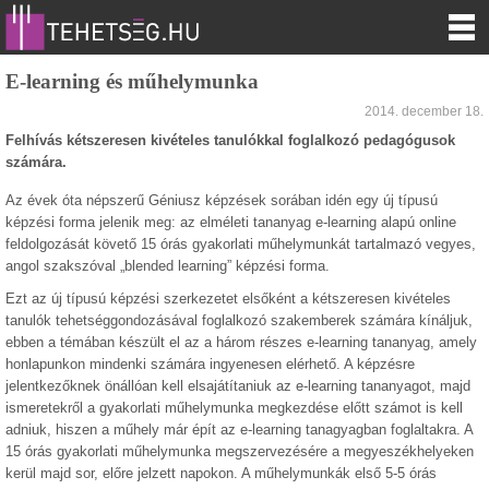
E-learning és műhelymunka
2014. december 18.
Felhívás kétszeresen kivételes tanulókkal foglalkozó pedagógusok
számára.
Az évek óta népszerű Géniusz képzések sorában idén egy új típusú
képzési forma jelenik meg: az elméleti tananyag e-learning alapú online
feldolgozását követő 15 órás gyakorlati műhelymunkát tartalmazó vegyes,
angol szakszóval „blended learning” képzési forma.
Ezt az új típusú képzési szerkezetet elsőként a kétszeresen kivételes
tanulók tehetséggondozásával foglalkozó szakemberek számára kínáljuk,
ebben a témában készült el az a három részes e-learning tananyag, amely
honlapunkon mindenki számára ingyenesen elérhető. A képzésre
jelentkezőknek önállóan kell elsajátítaniuk az e-learning tananyagot, majd
ismeretekről a gyakorlati műhelymunka megkezdése előtt számot is kell
adniuk, hiszen a műhely már épít az e-learning tanagyagban foglaltakra. A
15 órás gyakorlati műhelymunka megszervezésére a megyeszékhelyeken
kerül majd sor, előre jelzett napokon. A műhelymunkák első 5-5 órás