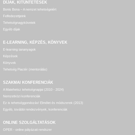
DÍJAK, KITÜNTETÉSEK
Bonis Bona – A nemzet tehetségeiért
Felfedezettjeink
Tehetségnagykövetek
Egyéb díjak
E-LEARNING, KÉPZÉS, KÖNYVEK
E-learning tananyagok
Képzések
Könyvek
Tehetség Piactér (mentorálás)
SZAKMAI KONFERENCIÁK
A Matehetsz tehetségnapjai (2010 - 2024)
Nemzetközi konferenciák
Ez is tehetséggondozás! Elmélet és módszerek (2013)
Egyéb, további rendezvények, konferenciák
ONLINE SZOLGÁLTATÁSOK
OPER - online pályázati rendszer