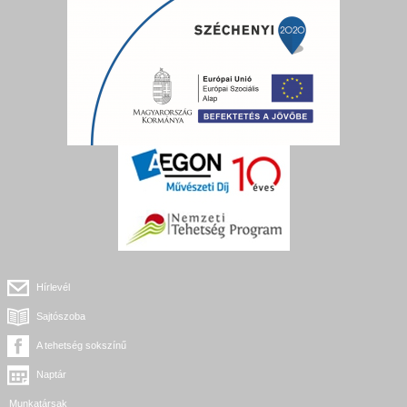
Hírlevél
Sajtószoba
A tehetség sokszínű
Naptár
Munkatársak