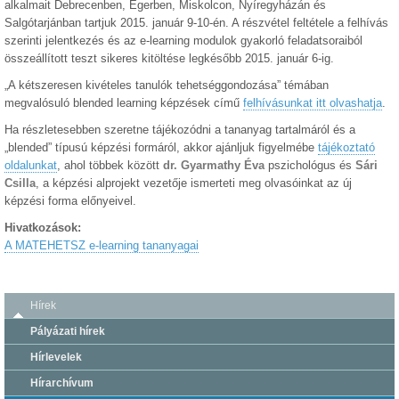
alkalmait Debrecenben, Egerben, Miskolcon, Nyíregyházán és
Salgótarjánban tartjuk 2015. január 9-10-én. A részvétel feltétele a felhívás
szerinti jelentkezés és az e-learning modulok gyakorló feladatsoraiból
összeállított teszt sikeres kitöltése legkésőbb 2015. január 6-ig.
„A kétszeresen kivételes tanulók tehetséggondozása” témában
megvalósuló blended learning képzések című
felhívásunkat itt olvashatja
.
Ha részletesebben szeretne tájékozódni a tananyag tartalmáról és a
„blended” típusú képzési formáról, akkor ajánljuk figyelmébe
tájékoztató
oldalunkat
, ahol többek között
dr. Gyarmathy Éva
pszichológus és
Sári
Csilla
, a képzési alprojekt vezetője ismerteti meg olvasóinkat az új
képzési forma előnyeivel.
Hivatkozások:
A MATEHETSZ e-learning tananyagai
Hírek
Pályázati hírek
Hírlevelek
Hírarchívum