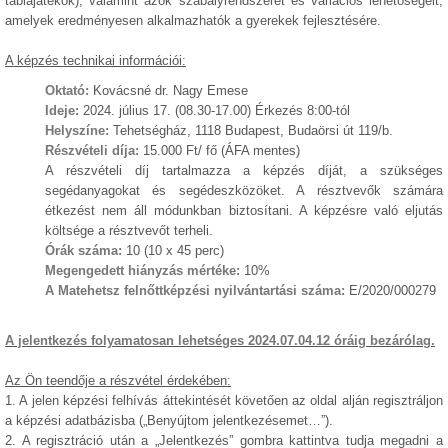
táblajátékok), valamint azok szabályrendszerét és variációs lehetőségeit,
amelyek eredményesen alkalmazhatók a gyerekek fejlesztésére.
A képzés technikai információi:
Oktató:
Kovácsné dr. Nagy Emese
Ideje:
2024. július 17. (08.30-17.00) Érkezés 8:00-tól
Helyszíne:
Tehetségház, 1118 Budapest, Budaörsi út 119/b.
Részvételi díja:
15.000 Ft/ fő (ÁFA mentes)
A részvételi díj tartalmazza a képzés díját, a szükséges
segédanyagokat és segédeszközöket. A résztvevők számára
étkezést nem áll módunkban biztosítani. A képzésre való eljutás
költsége a résztvevőt terheli.
Órák száma:
10 (10 x 45 perc)
Megengedett hiányzás mértéke:
10%
A Matehetsz felnőttképzési nyilvántartási száma:
E/2020/000279
A jelentkezés folyamatosan lehetséges 2024.07.04.12 óráig bezárólag.
Az Ön teendője a részvétel érdekében:
1. A jelen képzési felhívás áttekintését követően az oldal alján regisztráljon
a képzési adatbázisba („Benyújtom jelentkezésemet…”).
2. A regisztráció után a „Jelentkezés” gombra kattintva tudja megadni a