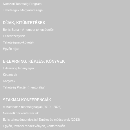
Nemzeti Tehetség Program
Tehetségek Magyarországa
DÍJAK, KITÜNTETÉSEK
Bonis Bona – A nemzet tehetségeiért
Felfedezettjeink
Tehetségnagykövetek
Egyéb díjak
E-LEARNING, KÉPZÉS, KÖNYVEK
E-learning tananyagok
Képzések
Könyvek
Tehetség Piactér (mentorálás)
SZAKMAI KONFERENCIÁK
A Matehetsz tehetségnapjai (2010 - 2024)
Nemzetközi konferenciák
Ez is tehetséggondozás! Elmélet és módszerek (2013)
Egyéb, további rendezvények, konferenciák