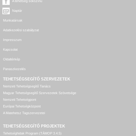
A tehetség sokszínű
Naptár
Munkatársak
Adatkezelési szabályzat
Impresszum
Kapcsolat
Oldaltérkép
Panaszkezelés
TEHETSÉGSEGÍTŐ SZERVEZETEK
Nemzeti Tehetségsegítő Tanács
Magyar Tehetségsegítő Szervezetek Szövetsége
Nemzeti Tehetségpont
Európai Tehetségközpont
A Matehetsz Tagszervezetei
TEHETSÉGSEGÍTŐ
PROJEKTEK
Tehetséghidak Program (TÁMOP 3.4.5)