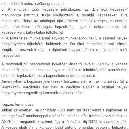
szerződéskötéshez szükséges adatait.
3. Amennyiben több képzésre jelentkezne, az „Elérhető képzések”
menüpontra kattintva tudja kiválasztani a további képzéseket. Újra
regisztrálni, illetve az adatlapot újra kitölteni nem szükséges, csupán az
adott képzéshez szükséges képzettséget igazoló dokumentumot kell
képzésenként külön-külön feltöltenie!
4. A Matehetsz munkatársai egy-két munkanapon belül, a szabad helyek
függvényében díjbekérőt küldenek az Ön által megadott e-mail címre.
Kérjük, a részvételi díjat a díjbekérő alapján három munkanapon belül
fizesse be!
A részvételi díj beérkezését követően értesítő levelet küldünk a képzés
részleteiről, valamint csatolmányban küldjük a felnőttképzési szerződést,
számlát, tájékoztatót és a kapcsolódó dokumentumokat.
Amennyiben a képzésre jelentkezők létszáma eléri a maximumot (25 fő) a
jelentkezők várólistára kerülnek. A várólista alapján a szabad helyek
függvényében egyedileg keressük a jelentkezőket.
Képzés lemondása:
Abban az esetben, ha önhibáján kívül nem tud részt venni a képzésen és
ezt legalább 7 munkanappal a képzés indulása előtt írásban jelezi felénk az
ÁSZF-ben megadottak szerint, úgy a részvételi díj 100%-át visszafizetjük.
A kezdés előtti 7 munkanapon belül történő lemondás esetén a befizetett