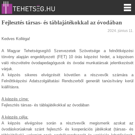
Fejlesztés társas- és táblajátékokkal az óvodában
2024. június 11.
Kedves Kolléga!
A Magyar Tehetségsegítő Szervezetek Szövetsége a felnőttképzési
törvény alapján engedélyezett (FET) 10 órás képzést hirdet, a képzésen
való részvételre óvodapedagógusok és óvodai munkatársak jelentkezését
várjuk.
A képzés sikeres elvégzését követően a részvevők számára a
Felnőttképzési Adatszolgáltatási Rendszerből generált tanúsítvány kerül
kiállításra.
A képzés címe:
Fejlesztés társas- és táblajátékokkal az óvodában
A képzés célja:
A képzés elvégzése során a résztvevők megismerik azokat az
óvodáskorúaknak szánt fejlesztő- és kooperációs játékokat (társas- és