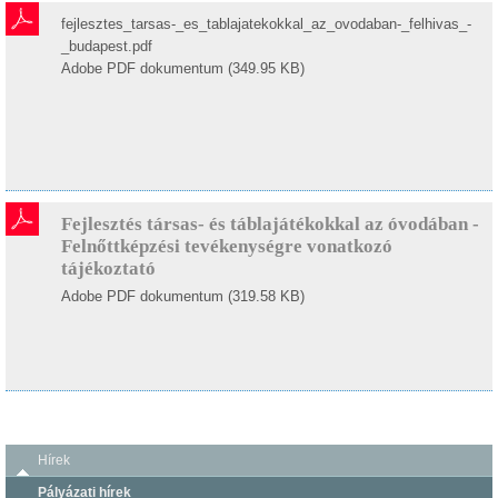
fejlesztes_tarsas-_es_tablajatekokkal_az_ovodaban-_felhivas_-
_budapest.pdf
Adobe PDF dokumentum (349.95 KB)
Fejlesztés társas- és táblajátékokkal az óvodában -
Felnőttképzési tevékenységre vonatkozó
tájékoztató
Adobe PDF dokumentum (319.58 KB)
Hírek
Pályázati hírek