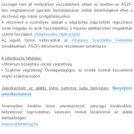
összeget nem áll módunkban visszatéríteni, ebben az esetben az ÁSZF-
ben meghatározott igazolás bemutatásával, pótlás lehetőségével élhet a
résztvevő egy másik szolgáltatásunkon.
A résztvevő a személyes adatait a képzéshez kapcsolódó regisztráció
során megadja és azok használatához a képzési adatbázisban megadottak
szerint hozzájárul. (
Adatkezelési tájékoztató
)
Az egyéb fontos tudnivalókat az
Általános Szerződési Feltételek
(továbbiakban: ÁSZF) dokumentum részletesen tartalmazza.
A jelentkezés feltételei:
• Minimum középfokú iskolai végzettség.
• Szakmai végzettség: Óvodapedagógus, az óvodai munkát közvetlenül
segítő szakmacsoport.
Jelentkezését az alábbi linkre kattintva tudja benyújtani:
Benyújtom
jelentkezésemet
Amennyiben kérdése lenne jelentkezéssel, pénzügyi kérdésekkel,
befizetéssel kapcsolatban, keressen minket bizalommal az alábbi
elérhetőségen:
kepzes@tehetseg.hu