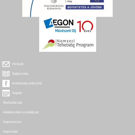
Hírlevél
Sajtószoba
A tehetség sokszínű
Naptár
Munkatársak
Adatkezelési szabályzat
Impresszum
Kapcsolat