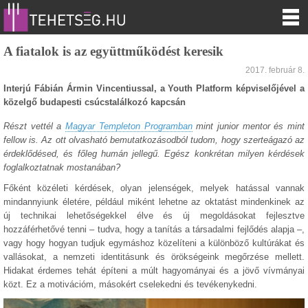
A fiatalok is az együttműködést keresik
2017. február 8.
Interjú Fábián Ármin Vincentiussal, a Youth Platform képviselőjével a
közelgő budapesti csúcstalálkozó kapcsán
Részt vettél a
Magyar Templeton Programban
mint junior mentor és mint
fellow is. Az ott olvasható bemutatkozásodból tudom, hogy szerteágazó az
érdeklődésed, és főleg humán jellegű. Egész konkrétan milyen kérdések
foglalkoztatnak mostanában?
Főként közéleti kérdések, olyan jelenségek, melyek hatással vannak
mindannyiunk életére, például miként lehetne az oktatást mindenkinek az
új technikai lehetőségekkel élve és új megoldásokat fejlesztve
hozzáférhetővé tenni – tudva, hogy a tanítás a társadalmi fejlődés alapja –,
vagy hogy hogyan tudjuk egymáshoz közelíteni a különböző kultúrákat és
vallásokat, a nemzeti identitásunk és örökségeink megőrzése mellett.
Hidakat érdemes tehát építeni a múlt hagyományai és a jövő vívmányai
közt. Ez a motivációm, másokért cselekedni és tevékenykedni.