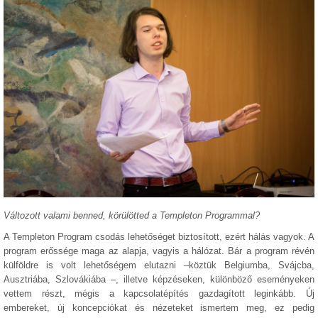
Változott valami benned, körülötted a Templeton Programmal?
A Templeton Program csodás lehetőséget biztosított, ezért hálás vagyok. A
program erőssége maga az alapja, vagyis a hálózat. Bár a program révén
külföldre is volt lehetőségem elutazni –köztük Belgiumba, Svájcba,
Ausztriába, Szlovákiába –, illetve képzéseken, különböző eseményeken
vettem részt, mégis a kapcsolatépítés gazdagított leginkább. Új
embereket, új koncepciókat és nézeteket ismertem meg, ez pedig