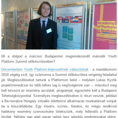
Mi a dolgod a márciusi Budapesten megrendezendő második Youth
Platform Summit előkészítésében?
Decemberben Youth Platform-képviselőnek választottak
- a mandátumom
2018 végéig szól, így számomra a Summit előkészítése rengeteg feladattal
jár. Megbeszéléseket tartunk a Platformon belül – melyben Lukas Kyzlik
projektmenedzser és több lelkes tag is segítségemre van –, másrészt meg
kell tervezni az esemény arculatát, programját, egyeztetni kell a Budapesti
Tehetségközponttal. Személyes megbeszéléseken is részt veszek, például
a Be-novative Hungary virtuális ötletbörze alkalmazás munkatársait vonjuk
be a készülődésbe. Egy kreatív, színes, fiatalos, és mégis rendkívül
hatékony esemény szervezésére törekszünk, mely fellendíti a Platform
jövőjét. Néhány nap alatt ugyan nehéz lesz jelentős eredményeket elérni,