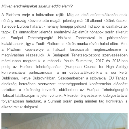
Milyen eredményeket sikerült eddig elérni?
A Platform ereje a hálózatban rejlik. Míg az első csúcstalálkozón csak
néhány ország képviseltette magát, jelenleg már 18 államot kötünk össze.
Túllépve Európa határait - néhány hónapja például Indiából is csatlakoztak
tagok. Ez önmagában jelentős eredmény! Az elmúlt hónapok során sikerült
az Európai Tehetségsegítő Hálózat Tanácsával is párbeszédet
kialakítanunk, így a Youth Platform is közös munka révén halad előre. Mint
a Platform képviselője a Hálózat Tanácsának megbeszéléseire is
meghívásban részesülök. A Budapesti Tehetségközpont szervezésében
márciusban megtartjuk a második Youth Summitot, 2017 és 2018-ban
pedig az Európai Tehetségtanács (European Council for High Ability)
konferenciával párhuzamosan a mi csúcstalálkozónkra is sor kerül
Dublinban, illetve Dubrovnikban. Szeptemberben a szlovákiai EU Tanács
elnökség keretében szervezett tehetséggondozó konferencián előadást
tartottam a közösség terveiről, októberben az Európai Tehetségsegítő
Hálózat találkozóján is jelen voltunk. A kezdeményezéseink kidolgozásával
folyamatosan haladunk, a Summit során pedig minden tag konkrétan is
elkezd rajtuk dolgozni.