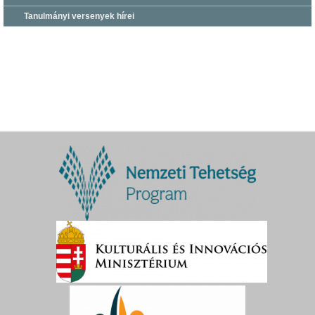
Tanulmányi versenyek hírei