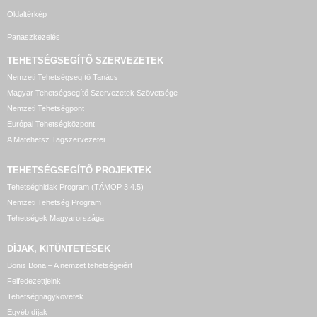
Oldaltérkép
Panaszkezelés
TEHETSÉGSEGÍTŐ SZERVEZETEK
Nemzeti Tehetségsegítő Tanács
Magyar Tehetségsegítő Szervezetek Szövetsége
Nemzeti Tehetségpont
Európai Tehetségközpont
A Matehetsz Tagszervezetei
TEHETSÉGSEGÍTŐ
PROJEKTEK
Tehetséghidak Program (TÁMOP 3.4.5)
Nemzeti Tehetség Program
Tehetségek Magyarországa
DÍJAK, KITÜNTETÉSEK
Bonis Bona – A nemzet tehetségeiért
Felfedezettjeink
Tehetségnagykövetek
Egyéb díjak