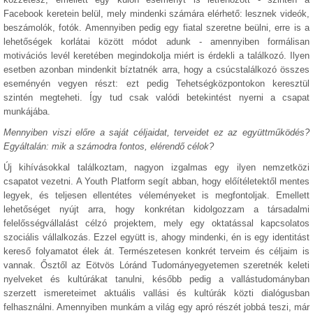
Facebook keretein belül, mely mindenki számára elérhető: lesznek videók,
beszámolók, fotók. Amennyiben pedig egy fiatal szeretne beülni, erre is a
lehetőségek korlátai között módot adunk - amennyiben formálisan
motivációs levél keretében megindokolja miért is érdekli a találkozó. Ilyen
esetben azonban mindenkit bíztatnék arra, hogy a csúcstalálkozó összes
eseményén vegyen részt: ezt pedig Tehetségközpontokon keresztül
szintén megteheti. Így tud csak valódi betekintést nyerni a csapat
munkájába.
Mennyiben viszi előre a saját céljaidat, terveidet ez az együttműködés?
Egyáltalán: mik a számodra fontos, elérendő célok?
Új kihívásokkal találkoztam, nagyon izgalmas egy ilyen nemzetközi
csapatot vezetni. A Youth Platform segít abban, hogy előítéletektől mentes
legyek, és teljesen ellentétes véleményeket is megfontoljak. Emellett
lehetőséget nyújt arra, hogy konkrétan kidolgozzam a társadalmi
felelősségvállalást célzó projektem, mely egy oktatással kapcsolatos
szociális vállalkozás. Ezzel együtt is, ahogy mindenki, én is egy identitást
kereső folyamatot élek át. Természetesen konkrét terveim és céljaim is
vannak. Ősztől az Eötvös Lóránd Tudományegyetemen szeretnék keleti
nyelveket és kultúrákat tanulni, később pedig a vallástudományban
szerzett ismereteimet aktuális vallási és kultúrák közti dialógusban
felhasználni. Amennyiben munkám a világ egy apró részét jobbá teszi, már