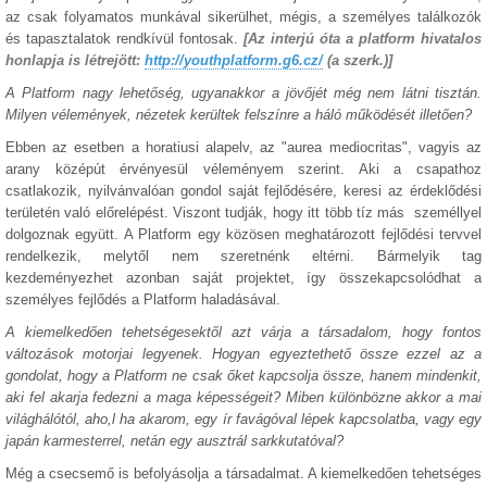
az csak folyamatos munkával sikerülhet, mégis, a személyes találkozók
és tapasztalatok rendkívül fontosak.
[Az interjú óta a platform hivatalos
honlapja is létrejött:
http://youthplatform.g6.cz/
(a szerk.)]
A Platform nagy lehetőség, ugyanakkor a jövőjét még nem látni tisztán.
Milyen vélemények, nézetek kerültek felszínre a háló működését illetően?
Ebben az esetben a horatiusi alapelv, az "aurea mediocritas", vagyis az
arany középút érvényesül véleményem szerint. Aki a csapathoz
csatlakozik, nyilvánvalóan gondol saját fejlődésére, keresi az érdeklődési
területén való előrelépést. Viszont tudják, hogy itt több tíz más személlyel
dolgoznak együtt. A Platform egy közösen meghatározott fejlődési tervvel
rendelkezik, melytől nem szeretnénk eltérni. Bármelyik tag
kezdeményezhet azonban saját projektet, így összekapcsolódhat a
személyes fejlődés a Platform haladásával.
A kiemelkedően tehetségesektől azt várja a társadalom, hogy fontos
változások motorjai legyenek. Hogyan egyeztethető össze ezzel az a
gondolat, hogy a Platform ne csak őket kapcsolja össze, hanem mindenkit,
aki fel akarja fedezni a maga képességeit? Miben különbözne akkor a mai
világhálótól, aho,l ha akarom, egy ír favágóval lépek kapcsolatba, vagy egy
japán karmesterrel, netán egy ausztrál sarkkutatóval?
Még a csecsemő is befolyásolja a társadalmat. A kiemelkedően tehetséges