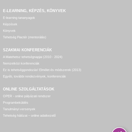
E-LEARNING, KÉPZÉS, KÖNYVEK
E-learning tananyagok
Képzések
Könyvek
Tehetség Piactér (mentorálás)
SZAKMAI KONFERENCIÁK
A Matehetsz tehetségnapjai (2010 - 2024)
Nemzetközi konferenciák
Ez is tehetséggondozás! Elmélet és módszerek (2013)
Egyéb, további rendezvények, konferenciák
ONLINE SZOLGÁLTATÁSOK
OPER - online pályázati rendszer
Programbeküldés
Tanulmányi versenyek
Tehetség hálózat – online adatkezelő