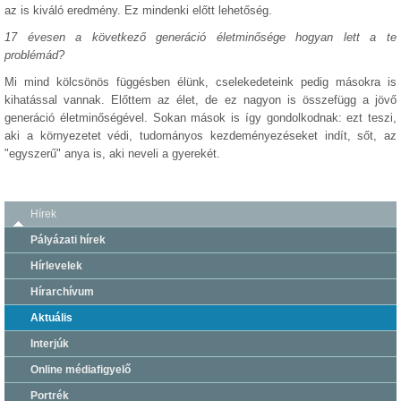
az is kiváló eredmény. Ez mindenki előtt lehetőség.
17 évesen a következő generáció életminősége hogyan lett a te
problémád?
Mi mind kölcsönös függésben élünk, cselekedeteink pedig másokra is
kihatással vannak. Előttem az élet, de ez nagyon is összefügg a jövő
generáció életminőségével. Sokan mások is így gondolkodnak: ezt teszi,
aki a környezetet védi, tudományos kezdeményezéseket indít, sőt, az
"egyszerű" anya is, aki neveli a gyerekét.
Hírek
Pályázati hírek
Hírlevelek
Hírarchívum
Aktuális
Interjúk
Online médiafigyelő
Portrék