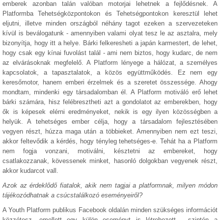
emberek azonban talán valóban motorjai lehetnek a fejlődésnek. A
Platformba Tehetségközpontokon és Tehetségpontokon keresztül lehet
eljutni, illetve minden országból néhány tagot ezeken a szervezeteken
kívül is beválogatunk - amennyiben valami olyat tesz le az asztalra, mely
bizonyítja, hogy itt a helye. Bárki felkeresheti a japán karmestert, de lehet,
hogy csak egy kínai fuvolást talál - ami nem biztos, hogy kudarc, de nem
az elvárásoknak megfelelő. A Platform lényege a hálózat, a személyes
kapcsolatok, a tapasztalatok, a közös együttműködés. Ez nem egy
keresőmotor, hanem emberi érzelmek és a szeretet összessége. Ahogy
mondtam, mindenki egy társadalomban él. A Platform motiváló erő lehet
bárki számára, hisz felébresztheti azt a gondolatot az emberekben, hogy
ők is képesek elérni eredményeket, nekik is egy ilyen közösségben a
helyük. A tehetséges ember célja, hogy a társadalom fejlesztésében
vegyen részt, húzza maga után a többieket. Amennyiben nem ezt teszi,
akkor feltevődik a kérdés, hogy tényleg tehetséges-e. Tehát ha a Platform
nem fogja vonzani, motiválni, késztetni az embereket, hogy
csatlakozzanak, kövessenek minket, hasonló dolgokban vegyenek részt,
akkor kudarcot vall.
Azok az érdeklődő fiatalok, akik nem tagjai a platformnak, milyen módon
tájékozódhatnak a csúcstalálkozó eseményeiről?
A Youth Platform publikus Facebook oldalán minden szükséges információt
közzétesz, emellett egy külön eseményt is létrehozott - szintén a