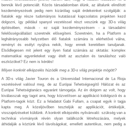
bennük lévő potenciált. Közös társadalomban élünk, az általunk elindított
kezdeményezések pedig nem kizárólag saját érdekeinket szolgálják: a
fiatalok egy része tudományos kutatással kapcsolatos projekten kezd
dolgozni, így például spanyol vezetéssel részt veszünk egy 3D-s világ
építésében, mások - ez saját kezdeményezésem - a társadalmi
felelősségvállalást szeretnék elősegíteni. Szeretném, ha a Platform a
leghátrányosabb helyzetben élő fiatalok számára is elérhetővé válna,
reményt és esélyt nyújtva nekik, hogy ennek keretében tanuljanak.
Elsődlegesen mit jelent egy ilyen fiatal számára az oktatás: komplex
matematikai egyenleteket vagy ételt az asztalon és tanuláshoz való
eszközöket? Ez nem is kérdés!
Milyen konkrét elképzelés húzódik meg a 3D-s világ projektje mögött?
A 3D-s világ Javier Touron és a Universidad Internacional de La Rioja
vezetésével valósul meg, de az Európai Tehetségsegítő Hálózat és az
Európai Tehetségtanács egyaránt támogatja. Az én dolgom az volt, hogy
kiválasszak egy tagot arra, hogy közvetítsen az applikáció kidolgozói és a
Platform-tagok közt. Ez a feladatot Gabi Fullam, a csapat egyik ír tagja
kapta meg. A közeljövőben teszteljük az applikációt, értékeljük,
visszajelzéseket küldünk. A konkrét elképzelés nyilvánvaló: szükség van a
technikai vívmányok révén olyan találkozók létrehozására, melyek
áthidalják a köztünk lévő távolságokat, emellett autentikus, nem pedig a