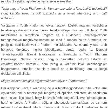
rendkívül segít a fejlődésben és a siker elérésében.
Tagja vagy a Youth Platformnak. Honnan szereztél a létezéséről tudomást?
Hogy kerültél bele, mi volt számodra az a vonzó lehetőség, ami miatt
érdekelt?
Valójában a Youth Platformot lelkes fiatalok, köztük magam, továbbá a
tehetséggondozási szakemberek tevékenysége nyomán jött létre. 2016
márciusban a Templeton Program és a Budapesti Tehetségközpont
támogatásával meghívást kaptam az első European Youth Summitra, ez
pedig az első lépés volt a Platform kialakítására. Az esemény után több
hónapos önkéntes munka következett, ezután pedig az Európai
Tehetségsegítő Hálózat hivatalosan is létrehozta a Youth Platform
közösséget. Nagyon tetszett, hogy a csapatban dolgozó fiatalok az
együttműködést keresték, nem pedig a köztünk lévő különbségeket
hangoztatták, emellett tiszteletre méltó az a felelősség, amit a közjó
érdekében vállalnak.
Milyen célokat szolgáló együttműködés folyik a Platformban?
Bár alapjában véve a közösség célja a tehetséggondozás, hiba volna erre
egyszerűsíteni. A tehetségről rengeteg elképzelés született, de szerintem
nem helyes kijelenteni, hogy léteznek "tehetséges", illetve "tehetségtelen,
buta" emberek. A Platform célja a tehetségek azonosítása, de ez nem
mások kirekesztését jelenti, hanem azt, hogy a fiatalok fedezzék fel a