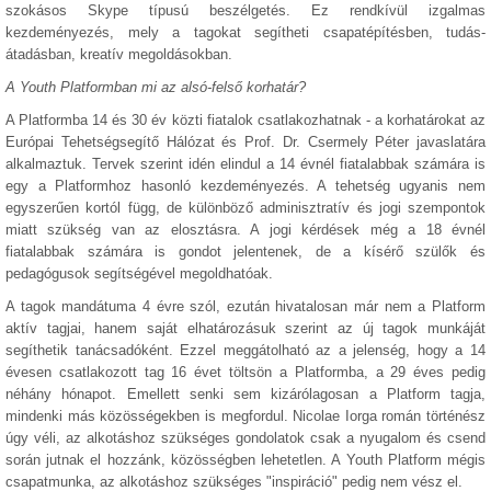
szokásos Skype típusú beszélgetés. Ez rendkívül izgalmas
kezdeményezés, mely a tagokat segítheti csapatépítésben, tudás-
átadásban, kreatív megoldásokban.
A Youth Platformban mi az alsó-felső korhatár?
A Platformba 14 és 30 év közti fiatalok csatlakozhatnak - a korhatárokat az
Európai Tehetségsegítő Hálózat és Prof. Dr. Csermely Péter javaslatára
alkalmaztuk. Tervek szerint idén elindul a 14 évnél fiatalabbak számára is
egy a Platformhoz hasonló kezdeményezés. A tehetség ugyanis nem
egyszerűen kortól függ, de különböző adminisztratív és jogi szempontok
miatt szükség van az elosztásra. A jogi kérdések még a 18 évnél
fiatalabbak számára is gondot jelentenek, de a kísérő szülők és
pedagógusok segítségével megoldhatóak.
A tagok mandátuma 4 évre szól, ezután hivatalosan már nem a Platform
aktív tagjai, hanem saját elhatározásuk szerint az új tagok munkáját
segíthetik tanácsadóként. Ezzel meggátolható az a jelenség, hogy a 14
évesen csatlakozott tag 16 évet töltsön a Platformba, a 29 éves pedig
néhány hónapot. Emellett senki sem kizárólagosan a Platform tagja,
mindenki más közösségekben is megfordul. Nicolae Iorga román történész
úgy véli, az alkotáshoz szükséges gondolatok csak a nyugalom és csend
során jutnak el hozzánk, közösségben lehetetlen. A Youth Platform mégis
csapatmunka, az alkotáshoz szükséges "inspiráció" pedig nem vész el.