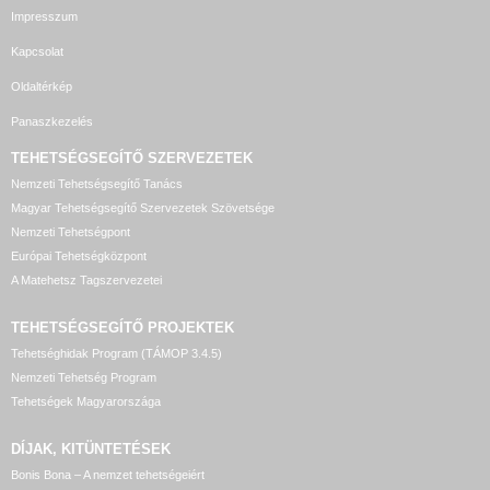
Impresszum
Kapcsolat
Oldaltérkép
Panaszkezelés
TEHETSÉGSEGÍTŐ SZERVEZETEK
Nemzeti Tehetségsegítő Tanács
Magyar Tehetségsegítő Szervezetek Szövetsége
Nemzeti Tehetségpont
Európai Tehetségközpont
A Matehetsz Tagszervezetei
TEHETSÉGSEGÍTŐ
PROJEKTEK
Tehetséghidak Program (TÁMOP 3.4.5)
Nemzeti Tehetség Program
Tehetségek Magyarországa
DÍJAK, KITÜNTETÉSEK
Bonis Bona – A nemzet tehetségeiért