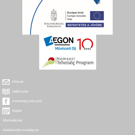
Hírlevél
Sajtószoba
A tehetség sokszínű
Naptár
Munkatársak
Adatkezelési szabályzat