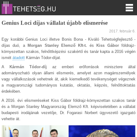
Genius Loci díjas vállalat újabb elismerése
2017. február 6.
Egy korábbi Genius Loci illetve Bonis Bona - Kiváló Tehetségfejlesztő -
díjas duó, a
Morgan Stanley Elemző Kft-t.
és
Kiss Gábor
földrajz-
környezettan szakos, felnőttképzési szakértő és tanár kapta a 2016 végén
ismét
átadott
Kármán Tódor-díjat.
A
Kármán Tódor-díj
az emberi erőforrások minisztere által
adományozható olyan állami elismerés, amelyet azon magánszemélyek
vagy vállalkozások vehetnek át, akik kiemelkedő tevékenységet végeznek
a magyarországi tudományos kutatás, oktatás, képzés, felnőttoktatás
érdekében.
A 2016. évi elismeréseket Kiss Gábor földrajz-környezettan szakos tanár
és a Morgan Stanley Magyarország Elemző Kft. képviseletében a vállalat
budapesti irodájának vezetője, Dr. Fogarasi Norbert ügyvezető igazgató
vehette át.