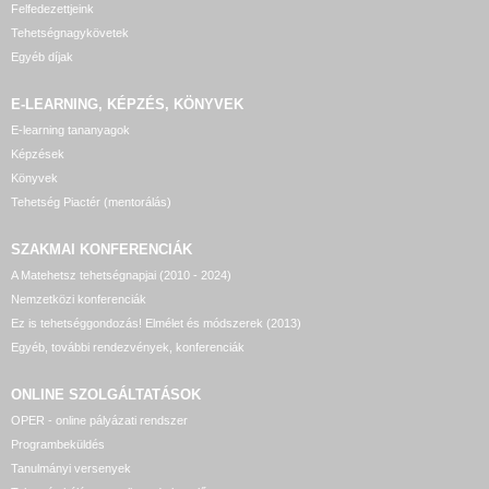
Felfedezettjeink
Tehetségnagykövetek
Egyéb díjak
E-LEARNING, KÉPZÉS, KÖNYVEK
E-learning tananyagok
Képzések
Könyvek
Tehetség Piactér (mentorálás)
SZAKMAI KONFERENCIÁK
A Matehetsz tehetségnapjai (2010 - 2024)
Nemzetközi konferenciák
Ez is tehetséggondozás! Elmélet és módszerek (2013)
Egyéb, további rendezvények, konferenciák
ONLINE SZOLGÁLTATÁSOK
OPER - online pályázati rendszer
Programbeküldés
Tanulmányi versenyek