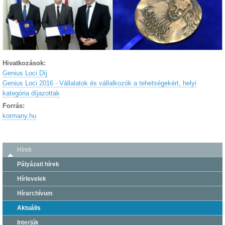
Hivatkozások:
Genius Loci Díj
Genius Loci 2016 - Vállalatok és vállalkozók a tehetségekért, helyi
kategória díjazottak
Forrás:
kormany.hu
Hírek
Pályázati hírek
Hírlevelek
Hírarchívum
Aktuális
Interjúk