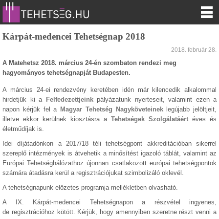
Kárpát-medencei Tehetségnap 2018
2018. február 28.
A Matehetsz 2018. március 24-én szombaton rendezi meg
hagyományos tehetségnapját Budapesten.
A március 24-ei rendezvény keretében idén már kilencedik alkalommal
hirdetjük ki a
Felfedezettjeink
pályázatunk nyerteseit, valamint ezen a
napon kérjük fel a
Magyar Tehetség Nagyköveteinek
legújabb jelöltjeit,
illetve ekkor kerülnek kiosztásra a
Tehetségek Szolgálatáért
éves és
életműdíjak is.
Idei díjátadónkon a 2017/18 téli tehetségpont akkreditációban sikerrel
szereplő intézmények is átvehetik a minősítést igazoló táblát, valamint az
Európai Tehetséghálózathoz újonnan csatlakozott európai tehetségpontok
számára átadásra kerül a regisztrációjukat szimbolizáló oklevél.
A tehetségnapunk előzetes programja mellékletben olvasható.
A IX. Kárpát-medencei Tehetségnapon a részvétel ingyenes,
de regisztrációhoz kötött. Kérjük, hogy amennyiben szeretne részt venni a