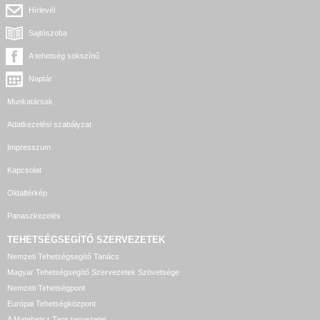
Hírlevél
Sajtószoba
A tehetség sokszínű
Naptár
Munkatársak
Adatkezelési szabályzat
Impresszum
Kapcsolat
Oldaltérkép
Panaszkezelés
TEHETSÉGSEGÍTŐ SZERVEZETEK
Nemzeti Tehetségsegítő Tanács
Magyar Tehetségsegítő Szervezetek Szövetsége
Nemzeti Tehetségpont
Európai Tehetségközpont
A Matehetsz Tagszervezetei