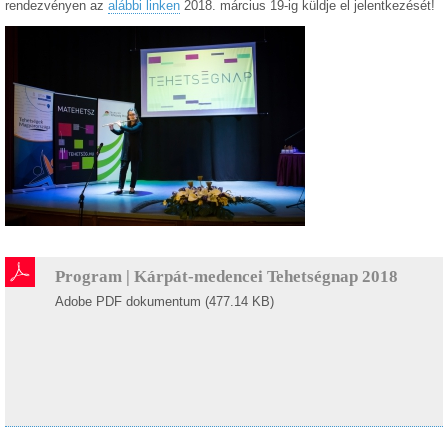
rendezvényen az
alábbi linken
2018. március 19-ig küldje el jelentkezését!
Program | Kárpát-medencei Tehetségnap 2018
Adobe PDF dokumentum (477.14 KB)