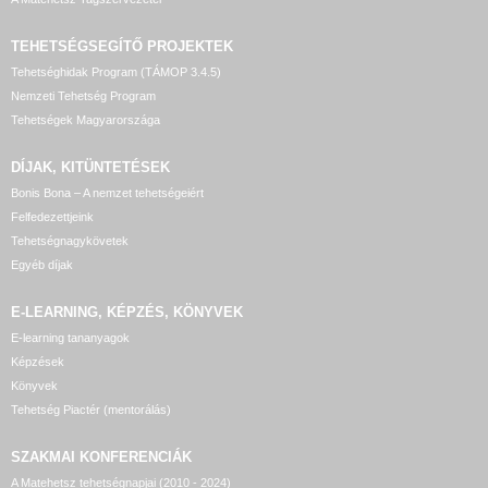
TEHETSÉGSEGÍTŐ
PROJEKTEK
Tehetséghidak Program (TÁMOP 3.4.5)
Nemzeti Tehetség Program
Tehetségek Magyarországa
DÍJAK, KITÜNTETÉSEK
Bonis Bona – A nemzet tehetségeiért
Felfedezettjeink
Tehetségnagykövetek
Egyéb díjak
E-LEARNING, KÉPZÉS, KÖNYVEK
E-learning tananyagok
Képzések
Könyvek
Tehetség Piactér (mentorálás)
SZAKMAI KONFERENCIÁK
A Matehetsz tehetségnapjai (2010 - 2024)