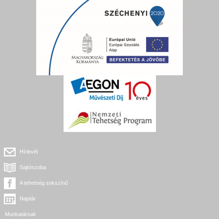
Hírlevél
Sajtószoba
A tehetség sokszínű
Naptár
Munkatársak