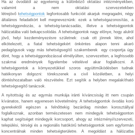
Ha az óvodától az egyetemig a különböző oktatási intézményekben,
valamint a nem oktatási szervezetekben
létrejövő t
ehetségpontok
legfontosabb funkcióit akarjuk megragadni, négy
általános feladatkört kell megneveznünk: ezek a tehetségazonosítás, a
tehetséggondozás, a tehetség-tanácsadás, illetve a tehetségpontok
hálózatába való bekapcsolódás. A tehetségpontok nagy előnye, hogy alulról
jövő, helyi kezdeményezésre születnek: csak ott jönnek létre, ahol
elkötelezett, a fiatal tehetségekért önkéntes alapon tenni akaró
pedagógusok vagy más tehetségsegítő szakemberek egy csoportja úgy
dönt, hogy a tehetséggondozással elmélyülten, szervezetten, a legfrissebb
szakmai eredmények figyelembe vételével akar foglalkozni. A
tehetségpontok a környezetükkel szoros együttműködésben tudnak
hatékonyan dolgozni: törekszenek a civil közéletben, a helyi
döntéshozatalban való részvételre. Ezt segítik a helyben megalakítható
tehetségsegítő tanácsok.
A nyitottság és az egymás munkája iránti kíváncsiság itt nem csupán
kívánatos, hanem egyenesen követelmény. A tehetségpontok óvodás korú
gyerekektől egészen a felnőttekig bezárólag minden korosztállyal
foglalkoznak, azonban természetesen nem mindegyik tehetségponton
kaphat segítséget mindegyik korcsoport, ahogy az intézményi/szervezeti,
települési, térségi és a regionális hatókörű tehetségpontok sem egyformán
koncentrálnak minden tehetségterületre. A megoldást a hálózatba