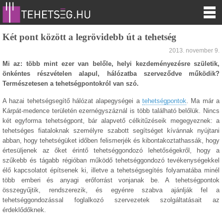
Két pont között a legrövidebb út a tehetség
2013. november 9.
Mi az: több mint ezer van belőle, helyi kezdeményezésre születik,
önkéntes részvételen alapul, hálózatba szerveződve működik?
Természetesen a tehetségpontokról van szó.
A hazai tehetségsegítő hálózat alapegységei a
t
ehetségpontok
. Ma már a
Kárpát-medence területén ezernégyszáznál is több található belőlük. Nincs
két egyforma tehetségpont, bár alapvető célkitűzéseik megegyeznek: a
tehetséges fiataloknak személyre szabott segítséget kívánnak nyújtani
abban, hogy tehetségüket időben felismerjék és kibontakoztathassák, hogy
értesüljenek az őket érintő tehetséggondozó lehetőségekről, hogy a
szűkebb és tágabb régióban működő tehetséggondozó tevékenységekkel
élő kapcsolatot építsenek ki, illetve a tehetségsegítés folyamatába minél
több emberi és anyagi erőforrást vonjanak be. A tehetségpontok
összegyűjtik, rendszerezik, és egyénre szabva ajánlják fel a
tehetséggondozással foglalkozó szervezetek szolgáltatásait az
érdeklődőknek.