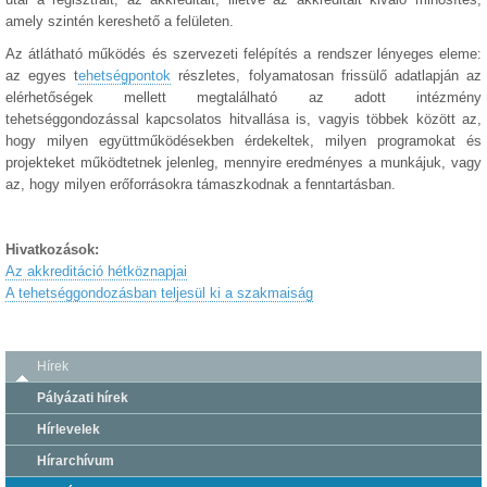
amely szintén kereshető a felületen.
Az átlátható működés és szervezeti felépítés a rendszer lényeges eleme:
az egyes t
ehetségpontok
részletes, folyamatosan frissülő adatlapján az
elérhetőségek mellett megtalálható az adott intézmény
tehetséggondozással kapcsolatos hitvallása is, vagyis többek között az,
hogy milyen együttműködésekben érdekeltek, milyen programokat és
projekteket működtetnek jelenleg, mennyire eredményes a munkájuk, vagy
az, hogy milyen erőforrásokra támaszkodnak a fenntartásban.
Hivatkozások:
Az akkreditáció hétköznapjai
A tehetséggondozásban teljesül ki a szakmaiság
Hírek
Pályázati hírek
Hírlevelek
Hírarchívum