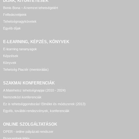
DÍJAK, KITÜNTETÉSEK
Bonis Bona – A nemzet tehetségeiért
Felfedezettjeink
Tehetségnagykövetek
Egyéb díjak
E-LEARNING, KÉPZÉS, KÖNYVEK
E-learning tananyagok
Képzések
Könyvek
Tehetség Piactér (mentorálás)
SZAKMAI KONFERENCIÁK
A Matehetsz tehetségnapjai (2010 - 2024)
Nemzetközi konferenciák
Ez is tehetséggondozás! Elmélet és módszerek (2013)
Egyéb, további rendezvények, konferenciák
ONLINE SZOLGÁLTATÁSOK
OPER - online pályázati rendszer
Programbeküldés