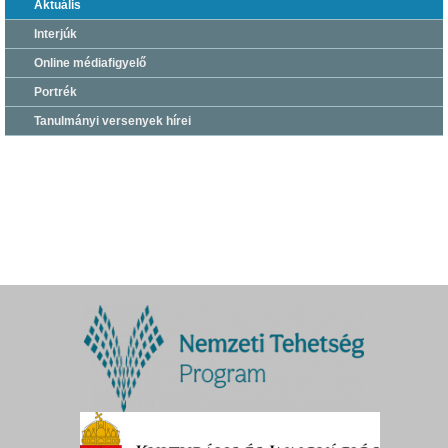
Aktuális
Interjúk
Online médiafigyelő
Portrék
Tanulmányi versenyek hírei