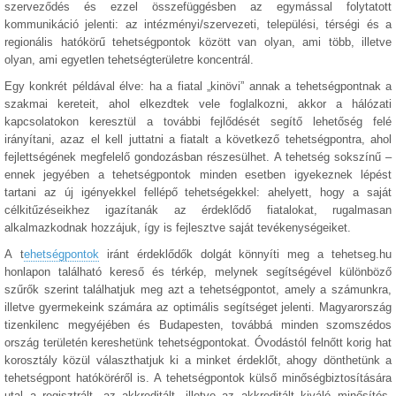
szerveződés és ezzel összefüggésben az egymással folytatott
kommunikáció jelenti: az intézményi/szervezeti, települési, térségi és a
regionális hatókörű tehetségpontok között van olyan, ami több, illetve
olyan, ami egyetlen tehetségterületre koncentrál.
Egy konkrét példával élve: ha a fiatal „kinövi” annak a tehetségpontnak a
szakmai kereteit, ahol elkezdtek vele foglalkozni, akkor a hálózati
kapcsolatokon keresztül a további fejlődését segítő lehetőség felé
irányítani, azaz el kell juttatni a fiatalt a következő tehetségpontra, ahol
fejlettségének megfelelő gondozásban részesülhet. A tehetség sokszínű –
ennek jegyében a tehetségpontok minden esetben igyekeznek lépést
tartani az új igényekkel fellépő tehetségekkel: ahelyett, hogy a saját
célkitűzéseikhez igazítanák az érdeklődő fiatalokat, rugalmasan
alkalmazkodnak hozzájuk, így is fejlesztve saját tevékenységeiket.
A t
ehetségpontok
iránt érdeklődők dolgát könnyíti meg a tehetseg.hu
honlapon található kereső és térkép, melynek segítségével különböző
szűrők szerint találhatjuk meg azt a tehetségpontot, amely a számunkra,
illetve gyermekeink számára az optimális segítséget jelenti. Magyarország
tizenkilenc megyéjében és Budapesten, továbbá minden szomszédos
ország területén kereshetünk tehetségpontokat. Óvodástól felnőtt korig hat
korosztály közül választhatjuk ki a minket érdeklőt, ahogy dönthetünk a
tehetségpont hatóköréről is. A tehetségpontok külső minőségbiztosítására
utal a regisztrált, az akkreditált, illetve az akkreditált kiváló minősítés,