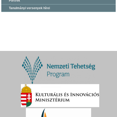
Portrék
Tanulmányi versenyek hírei