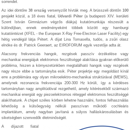
sorrendet.
Az idei döntőre
38 ország
versenyzőit hívták meg. A brüsszeli döntőn
100
projekt
közül, a 18 éves fiatal,
Udvardi Péter
(a budapesti XIV. kerületi
Szent István Gimnázium végzős diákja) kutatómunkája részesült a
különdíjban, ennek eredményeként többek között egy hamburgi
kutatóintézet (XFEL - the European X-Ray Free-Electron Laser Facility) egy
hétig vendégül látja Pétert. A díjat Lina Tomasella, tudós, a zsűri olasz
elnöke és dr. Patrick Geeraert, az EIROFORUM egyik vezetője adta át.
Alacsony frekvenciás hangok, rezgések passzív érzékelése vagy
mechanikai energiájuk elektromos feszültséggé alakítása gyakran előkerülő
probléma, hiszen a környezetünkben megtalálható hangok vagy rezgések
nagy része ebbe a tartományba esik. Péter projektje egy megoldást kínál
erre a problémára egy olyan mikroelektro-mechanikai struktúrával (MEMS),
amelynek rezonancia frekvenciája 200-300 Hz körüli, így a kérdéses
tartományban nagy amplitúdóval rezgethető, amely kitérésekből származó
mechanikai energiát egy piezoelektromos réteggel elektromos feszültséggé
alakíthatunk. A chipet széles körben lehetne használni, fontos felhasználás
lehetőség a külsőegység nélküli passzívan működő cochleáris
implantátum, amely nagyban javítaná a súlyos halláskárosulásban és
siketségben szenvedők életminőségét.
A díjazott fiatal