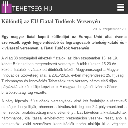
Különdíj az EU Fiatal Tudósok Versenyén
2016. szeptember 20.
Egy magyar fiatal kapott különdíjat az Európa Unió által évente
szervezett, egyik legjelentősebb és legrangosabb tehetség-kutató és -
kiválasztó versenyen, a Fiatal Tudósok Versenyén
A világ 38 országából érkeztek fiatalok, az idén szeptember 15. és 19.
között Brüsszelben megrendezett versenyre. A több tízezer, 15-20 év
közötti fiatalból kiválasztott döntősök között Magyarországot a Magyar
Innovációs Szövetség által, a 2015/2016. évben megrendezett 25. Ifjúsági
Tudományos és Innovációs Tehetségkutató Verseny három első díjas
pályázatának készítője képviselte. A magyar delegációt Ivánka Gábor,
bírálóbizottsági tag vezette.
A négy lépcsős ifjú tudósok versenyének első két fordulóját a résztvevő
országok bonyolítják, ahonnan a kiválasztott legjobb 2-4 pályamunkáról a
nemzetközi bírálóbizottság mond véleményt. Ezt követően a kiválasztottak
háromnapos, kiállítással egybekötött prezentáción vesznek részt, ahol a
nemzetközi zsűri személyes konzultációk során alakítja ki a végleges