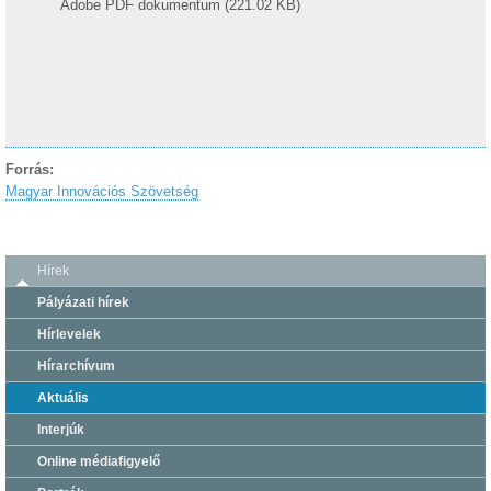
Adobe PDF dokumentum (221.02 KB)
Forrás:
Magyar Innovációs Szövetség
Hírek
Pályázati hírek
Hírlevelek
Hírarchívum
Aktuális
Interjúk
Online médiafigyelő