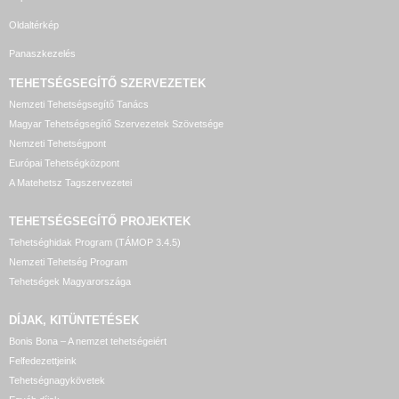
Oldaltérkép
Panaszkezelés
TEHETSÉGSEGÍTŐ SZERVEZETEK
Nemzeti Tehetségsegítő Tanács
Magyar Tehetségsegítő Szervezetek Szövetsége
Nemzeti Tehetségpont
Európai Tehetségközpont
A Matehetsz Tagszervezetei
TEHETSÉGSEGÍTŐ
PROJEKTEK
Tehetséghidak Program (TÁMOP 3.4.5)
Nemzeti Tehetség Program
Tehetségek Magyarországa
DÍJAK, KITÜNTETÉSEK
Bonis Bona – A nemzet tehetségeiért
Felfedezettjeink
Tehetségnagykövetek