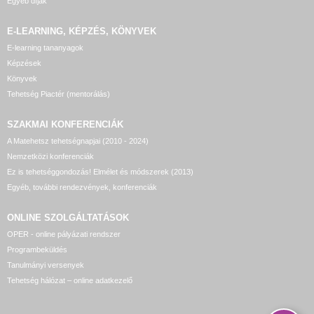
Egyéb díjak
E-LEARNING, KÉPZÉS, KÖNYVEK
E-learning tananyagok
Képzések
Könyvek
Tehetség Piactér (mentorálás)
SZAKMAI KONFERENCIÁK
A Matehetsz tehetségnapjai (2010 - 2024)
Nemzetközi konferenciák
Ez is tehetséggondozás! Elmélet és módszerek (2013)
Egyéb, további rendezvények, konferenciák
ONLINE SZOLGÁLTATÁSOK
OPER - online pályázati rendszer
Programbeküldés
Tanulmányi versenyek
Tehetség hálózat – online adatkezelő