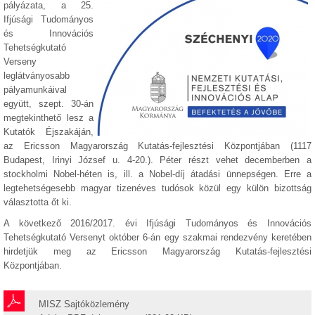
pályázata, a 25.
Ifjúsági Tudományos
és Innovációs
Tehetségkutató
Verseny
leglátványosabb
pályamunkáival
együtt, szept. 30-án
megtekinthető lesz a
Kutatók Éjszakáján,
az Ericsson Magyarország Kutatás-fejlesztési Központjában (1117
Budapest, Irinyi József u. 4-20.). Péter részt vehet decemberben a
stockholmi Nobel-héten is, ill. a Nobel-díj átadási ünnepségen. Erre a
legtehetségesebb magyar tizenéves tudósok közül egy külön bizottság
választotta őt ki.
A következő 2016/2017. évi Ifjúsági Tudományos és Innovációs
Tehetségkutató Versenyt október 6-án egy szakmai rendezvény keretében
hirdetjük meg az Ericsson Magyarország Kutatás-fejlesztési
Központjában.
MISZ Sajtóközlemény