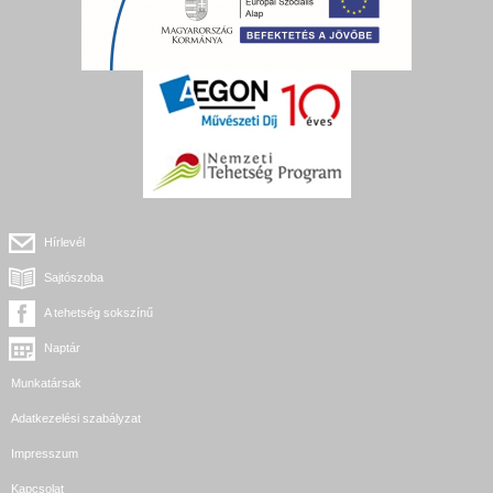
Hírlevél
Sajtószoba
A tehetség sokszínű
Naptár
Munkatársak
Adatkezelési szabályzat
Impresszum
Kapcsolat