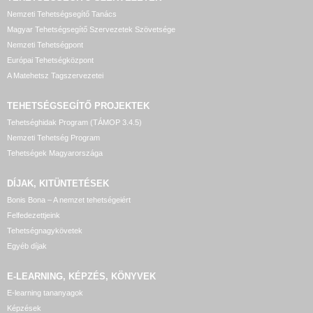
Nemzeti Tehetségsegítő Tanács
Magyar Tehetségsegítő Szervezetek Szövetsége
Nemzeti Tehetségpont
Európai Tehetségközpont
A Matehetsz Tagszervezetei
TEHETSÉGSEGÍTŐ
PROJEKTEK
Tehetséghidak Program (TÁMOP 3.4.5)
Nemzeti Tehetség Program
Tehetségek Magyarországa
DÍJAK, KITÜNTETÉSEK
Bonis Bona – A nemzet tehetségeiért
Felfedezettjeink
Tehetségnagykövetek
Egyéb díjak
E-LEARNING, KÉPZÉS, KÖNYVEK
E-learning tananyagok
Képzések