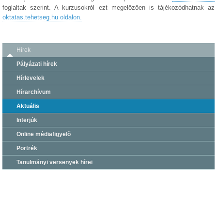
foglaltak szerint. A kurzusokról ezt megelőzően is tájékozódhatnak az
oktatas.tehetseg.hu oldalon.
Hírek
Pályázati hírek
Hírlevelek
Hírarchívum
Aktuális
Interjúk
Online médiafigyelő
Portrék
Tanulmányi versenyek hírei