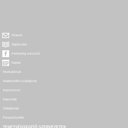
Hírlevél
Sajtószoba
A tehetség sokszínű
Naptár
Munkatársak
Adatkezelési szabályzat
Impresszum
Kapcsolat
Oldaltérkép
Panaszkezelés
TEHETSÉGSEGÍTŐ SZERVEZETEK