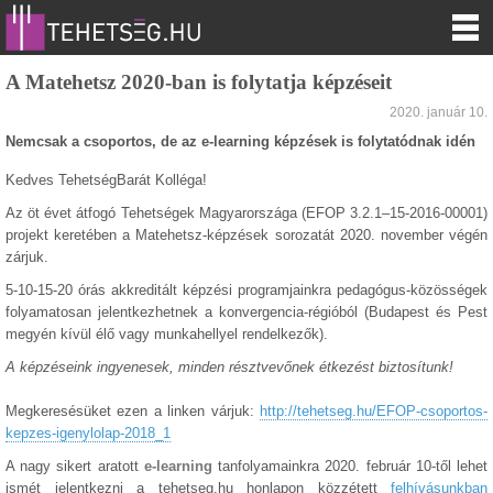
A Matehetsz 2020-ban is folytatja képzéseit
2020. január 10.
Nemcsak a csoportos, de az e-learning képzések is folytatódnak idén
Kedves TehetségBarát Kolléga!
Az öt évet átfogó Tehetségek Magyarországa (EFOP 3.2.1–15-2016-00001)
projekt keretében a Matehetsz-képzések sorozatát 2020. november végén
zárjuk.
5-10-15-20 órás akkreditált képzési programjainkra pedagógus-közösségek
folyamatosan jelentkezhetnek a konvergencia-régióból (Budapest és Pest
megyén kívül élő vagy munkahellyel rendelkezők).
A képzéseink ingyenesek, minden résztvevőnek étkezést biztosítunk!
Megkeresésüket ezen a linken várjuk:
http://tehetseg.hu/EFOP-csoportos-
kepzes-igenylolap-2018_1
A nagy sikert aratott
e-learning
tanfolyamainkra 2020. február 10-től lehet
ismét jelentkezni a tehetseg.hu honlapon közzétett
felhívásunkban