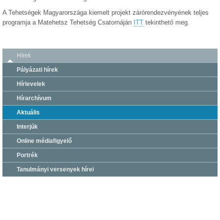
A Tehetségek Magyarországa kiemelt projekt zárórendezvényének teljes
programja a Matehetsz Tehetség Csatornáján
ITT
tekinthető meg.
Hírek
Pályázati hírek
Hírlevelek
Hírarchívum
Aktuális
Interjúk
Online médiafigyelő
Portrék
Tanulmányi versenyek hírei