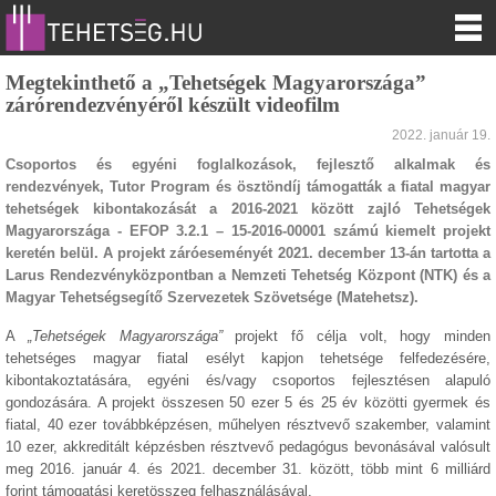
Megtekinthető a „Tehetségek Magyarországa”
zárórendezvényéről készült videofilm
2022. január 19.
Csoportos és egyéni foglalkozások, fejlesztő alkalmak és
rendezvények, Tutor Program és ösztöndíj támogatták a fiatal magyar
tehetségek kibontakozását a 2016-2021 között zajló Tehetségek
Magyarországa - EFOP 3.2.1 – 15-2016-00001 számú kiemelt projekt
keretén belül. A projekt záróeseményét 2021. december 13-án tartotta a
Larus Rendezvényközpontban a Nemzeti Tehetség Központ (NTK) és a
Magyar Tehetségsegítő Szervezetek Szövetsége (Matehetsz).
A
„Tehetségek Magyarországa”
projekt fő célja volt, hogy minden
tehetséges magyar fiatal esélyt kapjon tehetsége felfedezésére,
kibontakoztatására, egyéni és/vagy csoportos fejlesztésen alapuló
gondozására. A projekt összesen 50 ezer 5 és 25 év közötti gyermek és
fiatal, 40 ezer továbbképzésen, műhelyen résztvevő szakember, valamint
10 ezer, akkreditált képzésben résztvevő pedagógus bevonásával valósult
meg 2016. január 4. és 2021. december 31. között, több mint 6 milliárd
forint támogatási keretösszeg felhasználásával.