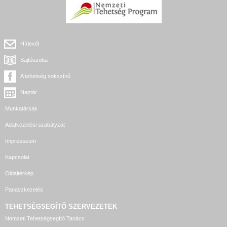
Hírlevél
Sajtószoba
A tehetség sokszínű
Naptár
Munkatársak
Adatkezelési szabályzat
Impresszum
Kapcsolat
Oldaltérkép
Panaszkezelés
TEHETSÉGSEGÍTŐ SZERVEZETEK
Nemzeti Tehetségsegítő Tanács