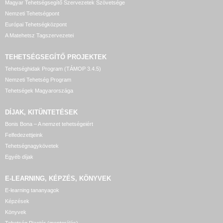
Magyar Tehetségsegítő Szervezetek Szövetsége
Nemzeti Tehetségpont
Európai Tehetségközpont
A Matehetsz Tagszervezetei
TEHETSÉGSEGÍTŐ
PROJEKTEK
Tehetséghidak Program (TÁMOP 3.4.5)
Nemzeti Tehetség Program
Tehetségek Magyarországa
DÍJAK, KITÜNTETÉSEK
Bonis Bona – A nemzet tehetségeiért
Felfedezettjeink
Tehetségnagykövetek
Egyéb díjak
E-LEARNING, KÉPZÉS, KÖNYVEK
E-learning tananyagok
Képzések
Könyvek