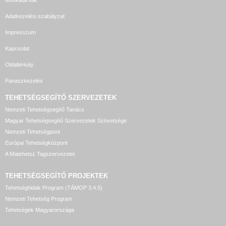
Munkatársak
Adatkezelési szabályzat
Impresszum
Kapcsolat
Oldaltérkép
Panaszkezelés
TEHETSÉGSEGÍTŐ SZERVEZETEK
Nemzeti Tehetségsegítő Tanács
Magyar Tehetségsegítő Szervezetek Szövetsége
Nemzeti Tehetségpont
Európai Tehetségközpont
A Matehetsz Tagszervezetei
TEHETSÉGSEGÍTŐ
PROJEKTEK
Tehetséghidak Program (TÁMOP 3.4.5)
Nemzeti Tehetség Program
Tehetségek Magyarországa