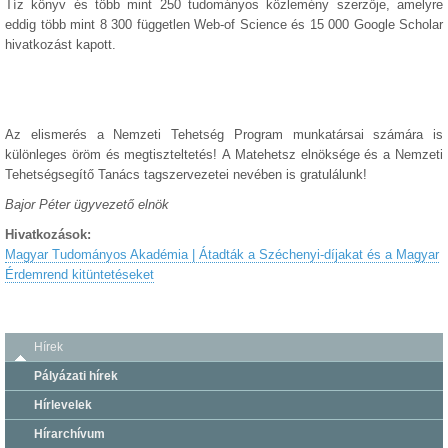
Tíz könyv és több mint 250 tudományos közlemény szerzője, amelyre
eddig több mint 8 300 független Web-of Science és 15 000 Google Scholar
hivatkozást kapott.
Az elismerés a Nemzeti Tehetség Program munkatársai számára is
különleges öröm és megtiszteltetés!
A Matehetsz elnöksége és a Nemzeti
Tehetségsegítő Tanács tagszervezetei nevében is gratulálunk!
Bajor Péter ügyvezető elnök
Hivatkozások:
Magyar Tudományos Akadémia | Átadták a Széchenyi-díjakat és a Magyar
Érdemrend kitüntetéseket
Hírek
Pályázati hírek
Hírlevelek
Hírarchívum