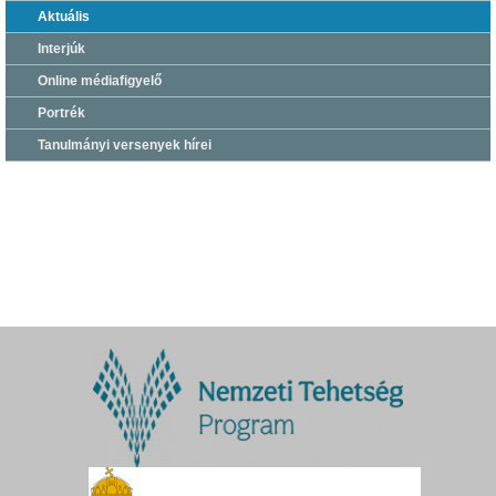
Aktuális
Interjúk
Online médiafigyelő
Portrék
Tanulmányi versenyek hírei