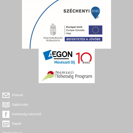
Hírlevél
Sajtószoba
A tehetség sokszínű
Naptár