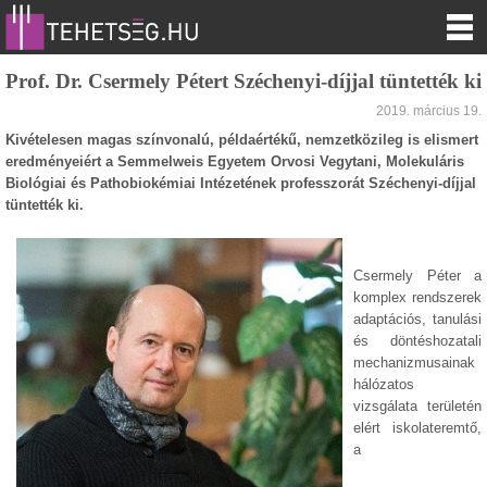
Prof. Dr. Csermely Pétert Széchenyi-díjjal tüntették ki
2019. március 19.
Kivételesen magas színvonalú, példaértékű, nemzetközileg is elismert
eredményeiért a Semmelweis Egyetem Orvosi Vegytani, Molekuláris
Biológiai és Pathobiokémiai Intézetének professzorát Széchenyi-díjjal
tüntették ki.
Csermely Péter a
komplex rendszerek
adaptációs, tanulási
és döntéshozatali
mechanizmusainak
hálózatos
vizsgálata területén
elért iskolateremtő,
a