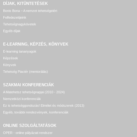
DÍJAK, KITÜNTETÉSEK
Bonis Bona – A nemzet tehetségeiért
Felfedezettjeink
Tehetségnagykövetek
Egyéb díjak
E-LEARNING, KÉPZÉS, KÖNYVEK
E-learning tananyagok
Képzések
Könyvek
Tehetség Piactér (mentorálás)
SZAKMAI KONFERENCIÁK
A Matehetsz tehetségnapjai (2010 - 2024)
Nemzetközi konferenciák
Ez is tehetséggondozás! Elmélet és módszerek (2013)
Egyéb, további rendezvények, konferenciák
ONLINE SZOLGÁLTATÁSOK
OPER - online pályázati rendszer