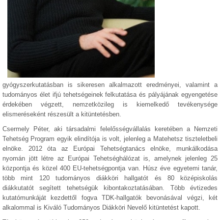
gyógyszerkutatásban is sikeresen alkalmazott eredményei, valamint a
tudományos élet ifjú tehetségeinek felkutatása és pályájának egyengetése
érdekében végzett, nemzetközileg is kiemelkedő tevékenysége
elismeréseként részesült a kitüntetésben.
Csermely Péter, aki társadalmi felelősségvállalás keretében a Nemzeti
Tehetség Program egyik elindítója is volt, jelenleg a Matehetsz tiszteletbeli
elnöke. 2012 óta az Európai Tehetségtanács elnöke, munkálkodása
nyomán jött létre az Európai Tehetséghálózat is, amelynek jelenleg 25
központja és közel 400 EU-tehetségpontja van. Húsz éve egyetemi tanár,
több mint 120 tudományos diákköri hallgatót és 80 középiskolás
diákkutatót segített tehetségük kibontakoztatásában. Több évtizedes
kutatómunkáját kezdettől fogva TDK-hallgatók bevonásával végzi, két
alkalommal is Kiváló Tudományos Diákköri Nevelő kitüntetést kapott.