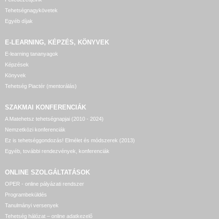
Tehetségnagykövetek
Egyéb díjak
E-LEARNING, KÉPZÉS, KÖNYVEK
E-learning tananyagok
Képzések
Könyvek
Tehetség Piactér (mentorálás)
SZAKMAI KONFERENCIÁK
A Matehetsz tehetségnapjai (2010 - 2024)
Nemzetközi konferenciák
Ez is tehetséggondozás! Elmélet és módszerek (2013)
Egyéb, további rendezvények, konferenciák
ONLINE SZOLGÁLTATÁSOK
OPER - online pályázati rendszer
Programbeküldés
Tanulmányi versenyek
Tehetség hálózat – online adatkezelő