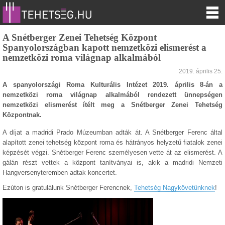
A Snétberger Zenei Tehetség Központ
Spanyolországban kapott nemzetközi elismerést a
nemzetközi roma világnap alkalmából
2019. április 25.
A spanyolországi Roma Kulturális Intézet 2019. április 8-án a
nemzetközi roma világnap alkalmából rendezett ünnepségen
nemzetközi elismerést ítélt meg a Snétberger Zenei Tehetség
Központnak.
A díjat a madridi Prado Múzeumban adták át. A Snétberger Ferenc által
alapított zenei tehetség központ roma és hátrányos helyzetű fiatalok zenei
képzését végzi. Snétberger Ferenc személyesen vette át az elismerést. A
gálán részt vettek a központ tanítványai is, akik a madridi Nemzeti
Hangversenyteremben adtak koncertet.
Ezúton is gratulálunk Snétberger Ferencnek,
Tehetség Nagykövetünknek
!