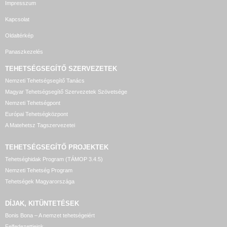
Impresszum
Kapcsolat
Oldaltérkép
Panaszkezelés
TEHETSÉGSEGÍTŐ SZERVEZETEK
Nemzeti Tehetségsegítő Tanács
Magyar Tehetségsegítő Szervezetek Szövetsége
Nemzeti Tehetségpont
Európai Tehetségközpont
A Matehetsz Tagszervezetei
TEHETSÉGSEGÍTŐ
PROJEKTEK
Tehetséghidak Program (TÁMOP 3.4.5)
Nemzeti Tehetség Program
Tehetségek Magyarországa
DÍJAK, KITÜNTETÉSEK
Bonis Bona – A nemzet tehetségeiért
Felfedezettjeink