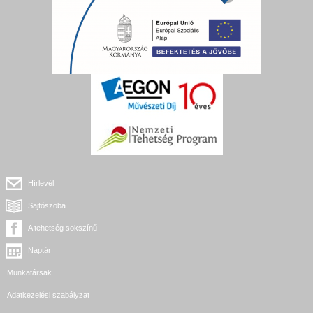
Hírlevél
Sajtószoba
A tehetség sokszínű
Naptár
Munkatársak
Adatkezelési szabályzat