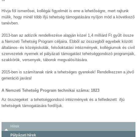
Hívja föl ismerősei, kollégái figyelmét is erre a lehetőségre, mert rajtunk
múlik, hogy minél több ifjú tehetség támogatására nyíljon mód a következő
tanévben.
2013-ban az adózók rendelkezése alapján közel 1,4 milliárd Ft gyűlt össze
a Nemzeti Tehetség Program céljaira. Ebből az összegből egyebek között
általános- és középiskolák, felsőoktatási intézmények, kollégiumok és civil
szervezetek nyernek el pályázati támogatást tehetséggondozó programjaik,
szakkörök, versenyek, táborok megvalósítására.
2015-ben is számítanak ránk a tehetséges gyerekek! Rendelkezzen a jövő
generáció javára!
A Nemzeti Tehetség Program technikai száma: 1823
Az összegeket a tehetséggondozó intézmények és a felfedezett ifjú
tehetségek támogatására fordítjuk.
Hírek
Pályázati hírek