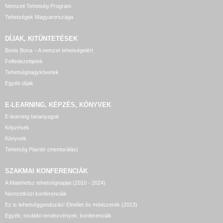
Nemzeti Tehetség Program
Tehetségek Magyarországa
DÍJAK, KITÜNTETÉSEK
Bonis Bona – A nemzet tehetségeiért
Felfedezettjeink
Tehetségnagykövetek
Egyéb díjak
E-LEARNING, KÉPZÉS, KÖNYVEK
E-learning tananyagok
Képzések
Könyvek
Tehetség Piactér (mentorálás)
SZAKMAI KONFERENCIÁK
A Matehetsz tehetségnapjai (2010 - 2024)
Nemzetközi konferenciák
Ez is tehetséggondozás! Elmélet és módszerek (2013)
Egyéb, további rendezvények, konferenciák