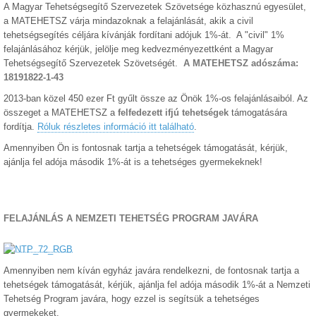
A Magyar Tehetségsegítő Szervezetek Szövetsége közhasznú egyesület,
a MATEHETSZ várja mindazoknak a felajánlását, akik a civil
tehetségsegítés céljára kívánják fordítani adójuk 1%-át. A "civil" 1%
felajánlásához kérjük, jelölje meg kedvezményezettként a Magyar
Tehetségsegítő Szervezetek Szövetségét.
A MATEHETSZ
adószáma:
18191822-1-43
2013-ban közel 450 ezer Ft gyűlt össze az Önök 1%-os felajánlásaiból. Az
összeget a MATEHETSZ a
felfedezett ifjú tehetségek
támogatására
fordítja.
Róluk részletes információ itt található
.
Amennyiben Ön is fontosnak tartja a tehetségek támogatását, kérjük,
ajánlja fel adója második 1%-át is a tehetséges gyermekeknek!
FELAJÁNLÁS A NEMZETI TEHETSÉG PROGRAM JAVÁRA
Amennyiben nem kíván egyház javára rendelkezni, de fontosnak tartja a
tehetségek támogatását, kérjük, ajánlja fel adója második 1%-át a Nemzeti
Tehetség Program javára, hogy ezzel is segítsük a tehetséges
gyermekeket.