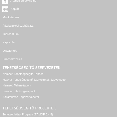
A tehetség sokszínű
Naptár
Munkatársak
Adatkezelési szabályzat
Impresszum
Kapcsolat
Oldaltérkép
Panaszkezelés
TEHETSÉGSEGÍTŐ SZERVEZETEK
Nemzeti Tehetségsegítő Tanács
Magyar Tehetségsegítő Szervezetek Szövetsége
Nemzeti Tehetségpont
Európai Tehetségközpont
A Matehetsz Tagszervezetei
TEHETSÉGSEGÍTŐ
PROJEKTEK
Tehetséghidak Program (TÁMOP 3.4.5)