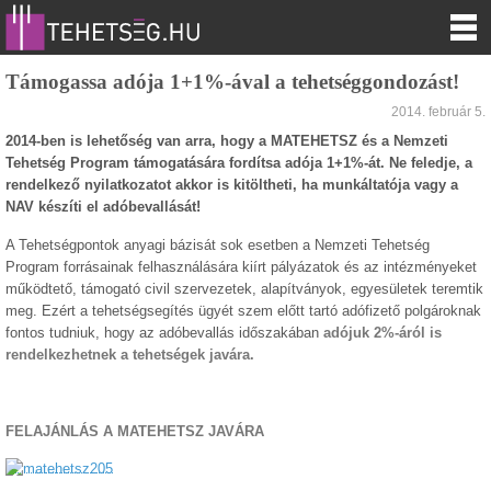
Támogassa adója 1+1%-ával a tehetséggondozást!
2014. február 5.
2014-ben is lehetőség van arra, hogy a MATEHETSZ és a Nemzeti
Tehetség Program támogatására fordítsa adója 1+1%-át. Ne feledje, a
rendelkező nyilatkozatot akkor is kitöltheti, ha munkáltatója vagy a
NAV készíti el adóbevallását!
A Tehetségpontok anyagi bázisát sok esetben a Nemzeti Tehetség
Program forrásainak felhasználására kiírt pályázatok és az intézményeket
működtető, támogató civil szervezetek, alapítványok, egyesületek teremtik
meg. Ezért a tehetségsegítés ügyét szem előtt tartó adófizető polgároknak
fontos tudniuk, hogy az adóbevallás időszakában
adójuk 2%-áról is
rendelkezhetnek a tehetségek javára.
FELAJÁNLÁS A MATEHETSZ JAVÁRA