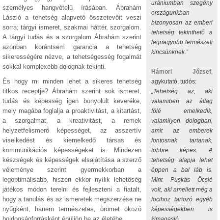
urániumban szegény
személyes hangvételű írásában. Ábrahám
országunkban
László a tehetség alapvető összetevőit veszi
bizonyosan az emberi
sorra; tárgyi ismeret, szakmai háttér, szorgalom.
tehetség tekinthető a
A tárgyi tudás és a szorgalom Ábrahám szerint
legnagyobb természeti
azonban korántsem garancia a tehetség
kincsünknek.”
sikerességére nézve, a tehetségesség fogalmát
sokkal komplexebb dolognak tekinti.
Hámori József
,
És hogy mi minden lehet a sikeres tehetség
agykutató, tudós:
titkos receptje? Ábrahám szerint sok ismeret,
„Tehetség az, aki
tudás és képesség igen bonyolult keveréke,
valamiben az átlag
mely magába foglalja a proaktivitást, a kitartást,
fölé emelkedik,
a szorgalmat, a kreativitást, a remek
valamilyen dologban,
helyzetfelismerő képességet, az asszertív
amit az emberek
viselkedést és kiemelkedő társas és
fontosnak tartanak,
kommunikációs képességeket is. Mindezen
többre képes. A
készségek és képességek elsajátítása a szerző
tehetség alapja lehet
véleménye szerint gyermekkorban a
éppen a bal láb is.
legoptimálisabb, hiszen ekkor nyílik lehetőség
Mint Puskás Öcsié
játékos módon terelni és fejleszteni a fiatalt,
volt, aki amellett még a
hogy a tanulás és az ismeretek megszerzése ne
focihoz tartozó egyéb
nyűgként, hanem természetes, örömet okozó
képességekben is
boldogságforrásként épüljön be az életébe.
kimagasló