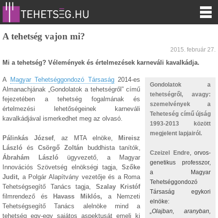
A tehetség vajon mi?
2015. február 27.
Mi a tehetség? Vélemények és értelmezések karneváli kavalkádja.
A
Magyar Tehetséggondozó Társaság
2014-es
Gondolatok a
Almanachjának „Gondolatok a tehetségről” című
tehetségről, avagy:
fejezetében a tehetség fogalmának és
szemelvények a
értelmezési lehetőségeinek karneváli
Teheteség című újság
kavalkádjával ismerkedhet meg az olvasó.
1993-2013 között
megjelent lapjairól.
Pálinkás József
, az MTA elnöke,
Mireisz
László
és
Csörgő Zoltán
buddhista tanítók,
Czeizel Endre
, orvos-
Ábrahám László
ügyvezető, a Magyar
genetikus professzor,
Innovációs Szövetség elnökségi tagja,
Szőke
a Magyar
Judit,
a Polgár Alapítvány vezetője és a Roma
Tehetséggondozó
Tehetségsegítő Tanács tagja,
Szalay Kristóf
Társaság egykori
filmrendező és
Havass Miklós,
a Nemzeti
elnöke:
Tehetségsegítő Tanács alelnöke mind a
„Olajban, aranyban,
tehetség egy-egy sajátos aspektusát emeli ki