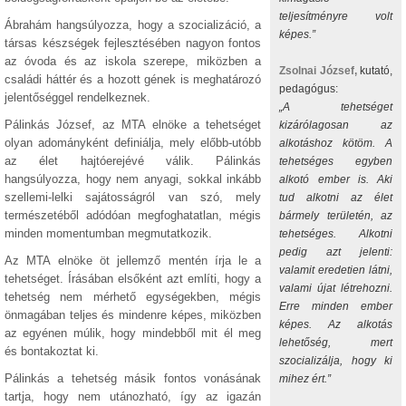
teljesítményre volt
Ábrahám hangsúlyozza, hogy a szocializáció, a
képes.”
társas készségek fejlesztésében nagyon fontos
az óvoda és az iskola szerepe, miközben a
Zsolnai József,
kutató,
családi háttér és a hozott gének is meghatározó
pedagógus:
jelentőséggel rendelkeznek.
„A tehetséget
Pálinkás József, az MTA elnöke a tehetséget
kizárólagosan az
olyan adományként definiálja, mely előbb-utóbb
alkotáshoz kötöm. A
az élet hajtóerejévé válik. Pálinkás
tehetséges egyben
hangsúlyozza, hogy nem anyagi, sokkal inkább
alkotó ember is. Aki
szellemi-lelki sajátosságról van szó, mely
tud alkotni az élet
természetéből adódóan megfoghatatlan, mégis
bármely területén, az
minden momentumban megmutatkozik.
tehetséges. Alkotni
pedig azt jelenti:
Az MTA elnöke öt jellemző mentén írja le a
valamit eredetien látni,
tehetséget. Írásában elsőként azt említi, hogy a
valami újat létrehozni.
tehetség nem mérhető egységekben, mégis
Erre minden ember
önmagában teljes és mindenre képes, miközben
képes. Az alkotás
az egyénen múlik, hogy mindebből mit él meg
lehetőség, mert
és bontakoztat ki.
szocializálja, hogy ki
Pálinkás a tehetség másik fontos vonásának
mihez ért.”
tartja, hogy nem utánozható, így az igazán