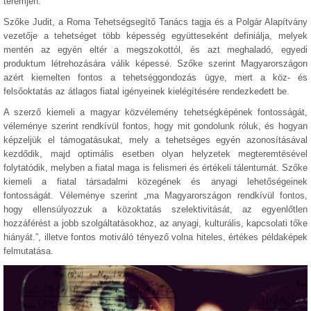
teremjen.
Szőke Judit, a Roma Tehetségsegítő Tanács tagja és a Polgár Alapítvány
vezetője a tehetséget több képesség együtteseként definiálja, melyek
mentén az egyén eltér a megszokottól, és azt meghaladó, egyedi
produktum létrehozására válik képessé. Szőke szerint Magyarországon
azért kiemelten fontos a tehetséggondozás ügye, mert a köz- és
felsőoktatás az átlagos fiatal igényeinek kielégítésére rendezkedett be.
A szerző kiemeli a magyar közvélemény tehetségképének fontosságát,
véleménye szerint rendkívül fontos, hogy mit gondolunk róluk, és hogyan
képzeljük el támogatásukat, mely a tehetséges egyén azonosításával
kezdődik, majd optimális esetben olyan helyzetek megteremtésével
folytatódik, melyben a fiatal maga is felismeri és értékeli tálentumát. Szőke
kiemeli a fiatal társadalmi közegének és anyagi lehetőségeinek
fontosságát. Véleménye szerint „ma Magyarországon rendkívül fontos,
hogy ellensúlyozzuk a közoktatás szelektivitását, az egyenlőtlen
hozzáférést a jobb szolgáltatásokhoz, az anyagi, kulturális, kapcsolati tőke
hiányát.”, illetve fontos motiváló tényező volna hiteles, értékes példaképek
felmutatása.