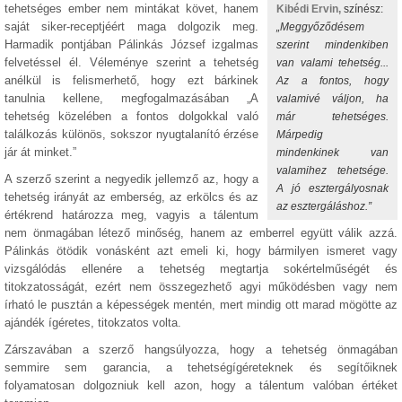
tehetséges ember nem mintákat követ, hanem
Kibédi Ervin,
színész:
saját siker-receptjéért maga dolgozik meg.
„Meggyőződésem
Harmadik pontjában Pálinkás József izgalmas
szerint mindenkiben
felvetéssel él. Véleménye szerint a tehetség
van valami tehetség...
anélkül is felismerhető, hogy ezt bárkinek
Az a fontos, hogy
tanulnia kellene, megfogalmazásában „A
valamivé váljon, ha
tehetség közelében a fontos dolgokkal való
már tehetséges.
találkozás különös, sokszor nyugtalanító érzése
Márpedig
jár át minket.”
mindenkinek van
valamihez tehetsége.
A szerző szerint a negyedik jellemző az, hogy a
A jó esztergályosnak
tehetség irányát az emberség, az erkölcs és az
az esztergáláshoz.”
értékrend határozza meg, vagyis a tálentum
nem önmagában létező minőség, hanem az emberrel együtt válik azzá.
Pálinkás ötödik vonásként azt emeli ki, hogy bármilyen ismeret vagy
vizsgálódás ellenére a tehetség megtartja sokértelműségét és
titokzatosságát, ezért nem összegezhető agyi működésben vagy nem
írható le pusztán a képességek mentén, mert mindig ott marad mögötte az
ajándék ígéretes, titokzatos volta.
Zárszavában a szerző hangsúlyozza, hogy a tehetség önmagában
semmire sem garancia, a tehetségígéreteknek és segítőiknek
folyamatosan dolgozniuk kell azon, hogy a tálentum valóban értéket