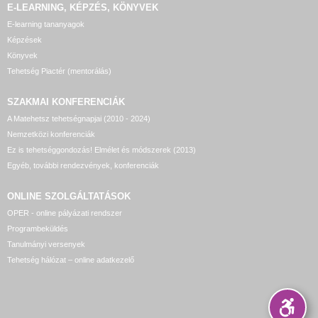
E-LEARNING, KÉPZÉS, KÖNYVEK
E-learning tananyagok
Képzések
Könyvek
Tehetség Piactér (mentorálás)
SZAKMAI KONFERENCIÁK
A Matehetsz tehetségnapjai (2010 - 2024)
Nemzetközi konferenciák
Ez is tehetséggondozás! Elmélet és módszerek (2013)
Egyéb, további rendezvények, konferenciák
ONLINE SZOLGÁLTATÁSOK
OPER - online pályázati rendszer
Programbeküldés
Tanulmányi versenyek
Tehetség hálózat – online adatkezelő