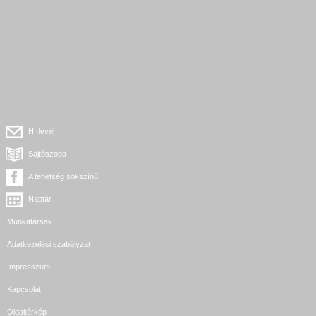
Hírlevél
Sajtószoba
A tehetség sokszínű
Naptár
Munkatársak
Adatkezelési szabályzat
Impresszum
Kapcsolat
Oldaltérkép