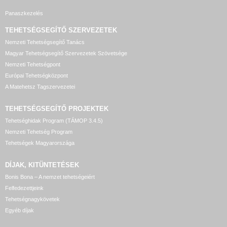
Panaszkezelés
TEHETSÉGSEGÍTŐ SZERVEZETEK
Nemzeti Tehetségsegítő Tanács
Magyar Tehetségsegítő Szervezetek Szövetsége
Nemzeti Tehetségpont
Európai Tehetségközpont
A Matehetsz Tagszervezetei
TEHETSÉGSEGÍTŐ
PROJEKTEK
Tehetséghidak Program (TÁMOP 3.4.5)
Nemzeti Tehetség Program
Tehetségek Magyarországa
DÍJAK, KITÜNTETÉSEK
Bonis Bona – A nemzet tehetségeiért
Felfedezettjeink
Tehetségnagykövetek
Egyéb díjak