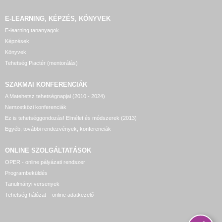
E-LEARNING, KÉPZÉS, KÖNYVEK
E-learning tananyagok
Képzések
Könyvek
Tehetség Piactér (mentorálás)
SZAKMAI KONFERENCIÁK
A Matehetsz tehetségnapjai (2010 - 2024)
Nemzetközi konferenciák
Ez is tehetséggondozás! Elmélet és módszerek (2013)
Egyéb, további rendezvények, konferenciák
ONLINE SZOLGÁLTATÁSOK
OPER - online pályázati rendszer
Programbeküldés
Tanulmányi versenyek
Tehetség hálózat – online adatkezelő