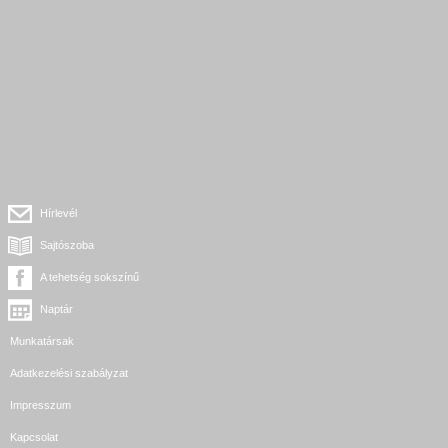
Hírlevél
Sajtószoba
A tehetség sokszínű
Naptár
Munkatársak
Adatkezelési szabályzat
Impresszum
Kapcsolat