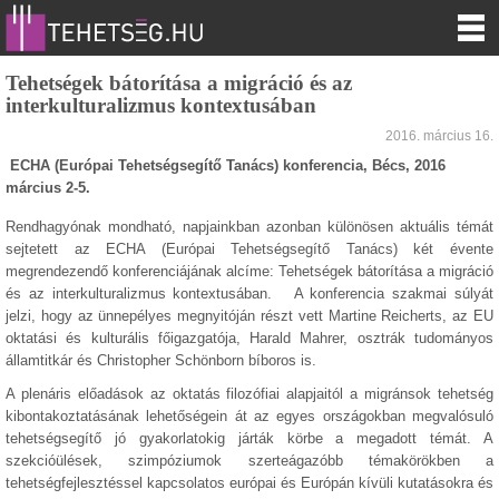
Tehetségek bátorítása a migráció és az
interkulturalizmus kontextusában
2016. március 16.
ECHA (Európai Tehetségsegítő Tanács) konferencia, Bécs, 2016
március 2-5.
Rendhagyónak mondható, napjainkban azonban különösen aktuális témát
sejtetett az ECHA (Európai Tehetségsegítő Tanács) két évente
megrendezendő konferenciájának alcíme: Tehetségek bátorítása a migráció
és az interkulturalizmus kontextusában. A konferencia szakmai súlyát
jelzi, hogy az ünnepélyes megnyitóján részt vett Martine Reicherts, az EU
oktatási és kulturális főigazgatója, Harald Mahrer, osztrák tudományos
államtitkár és Christopher Schönborn bíboros is.
A plenáris előadások az oktatás filozófiai alapjaitól a migránsok tehetség
kibontakoztatásának lehetőségein át az egyes országokban megvalósuló
tehetségsegítő jó gyakorlatokig járták körbe a megadott témát. A
szekcióülések, szimpóziumok szerteágazóbb témakörökben a
tehetségfejlesztéssel kapcsolatos európai és Európán kívüli kutatásokra és