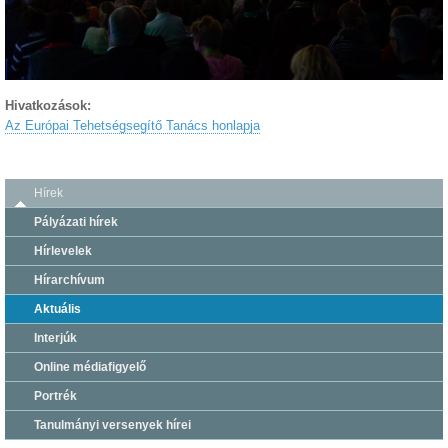
Hivatkozások:
Az Európai Tehetségsegítő Tanács honlapja
Hírek
Pályázati hírek
Hírlevelek
Hírarchívum
Aktuális
Interjúk
Online médiafigyelő
Portrék
Tanulmányi versenyek hírei