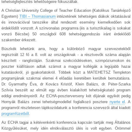
tehetségfejlesztés lehetőségeire fókuszáltak.
A Christian University College of Teacher Education (Katolikus Tanárképző
Egyetem)
TIBI – Thomasianum
intézetének tehetséges diákok oktatásával
és innovációval tanszéke által rendezett esemény kiemelkedően sok
érdeklődőt vonzott. A színvonalas programra (és a turisztikailag is sokakat
vonzó Bécsbe) 50 országból 608 tehetséggondozás iránt érdeklődő
szakember érkezett.
Büszkék lehetünk arra, hogy a különböző magyar szervezetekből
regisztrált 12 fő a 8. volt az országoknak - a résztvevők száma alapján
készített - ranglistáján. Szakmai szekcióüléseken, szimpóziumokon és
poszter kiállításon adtak számot a magyar kollégák a legújabb hazai
kutatásokról, jó gyakorlatokról. Többek közt a MATEHETSZ Templeton
programjának szakmai elemei 4 előadás keretében kerültek bemutatásra.
Dr. Gyarmathy Éva, dr Kovács Kristóf, Klein Balázs, dr. Péter-Szarka
Szilvia beszélt az elmúlt egy évben kialakított tehetségkutató program
eddigi eredményeiről. Az ECHA-poszterverseny két díjának egyikét pedig
Hornyák Balázs zenei tehetségmodellel foglalkozó posztere
nyerte el
. A
programról részletesen tájékozódatunk a konferencia szervezői által kiadott
programfüzetből
.
Az ECHA tagjai a kétévenkénti konferencia kapcsán tartják meg Általános
Közgyűlésüket, mely idén elnökválasztó ülés is volt egyben. Örömmel