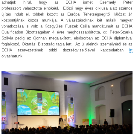
adhatjuk hírül, hogy az ECHA ismét Csermely Péter
professzort
választotta
elnökéül. Előző négy éves ciklusa alatt számos
újítás indult el, többek között az Európai Tehetségsegítő Hálózat 14
központjának közös munkája. A választásoknak két másik magyar
vonatkozása is volt: a Közgyűlés Fuszek Csilla mandátumát az ECHA
Qualification Bizottságában 4 évre meghosszabbította, dr. Péter-Szarka
Szilvia pedig az újonnan megalakított, elsősorban az ECHA diplomával
foglalkozó, Oktatási Bizottság tagja lett. Az új alelnök személyéről és az
ECHA szervezetének többi tisztségviselőjével kapcsolatban
itt
olvashatunk: