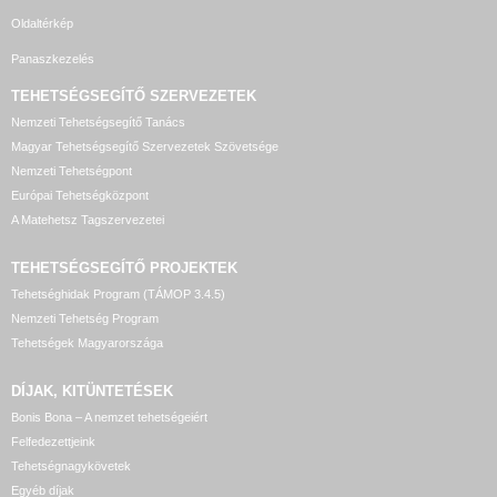
Oldaltérkép
Panaszkezelés
TEHETSÉGSEGÍTŐ SZERVEZETEK
Nemzeti Tehetségsegítő Tanács
Magyar Tehetségsegítő Szervezetek Szövetsége
Nemzeti Tehetségpont
Európai Tehetségközpont
A Matehetsz Tagszervezetei
TEHETSÉGSEGÍTŐ
PROJEKTEK
Tehetséghidak Program (TÁMOP 3.4.5)
Nemzeti Tehetség Program
Tehetségek Magyarországa
DÍJAK, KITÜNTETÉSEK
Bonis Bona – A nemzet tehetségeiért
Felfedezettjeink
Tehetségnagykövetek
Egyéb díjak