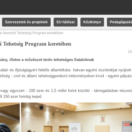
Szervezetek és projektek
EU hálózat
Kézikönyv
Pedagóguská
t a Nemzeti Tehetség Program keretében
ti Tehetség Program keretében
20
ány, illetve a művészet terén tehetséges fiataloknak
ád- és ifjúságügyért felelős államtitkára hatvan egyéni ösztöndíjat nyújtott
ehetőség - civil és állami tehetséggondozó intézményeken kívül - egyéni pályá
 vagy egyszeri - 100 ezer és 1,5 millió forint közötti - támogatásban részes
150 ezer forintig terjed.