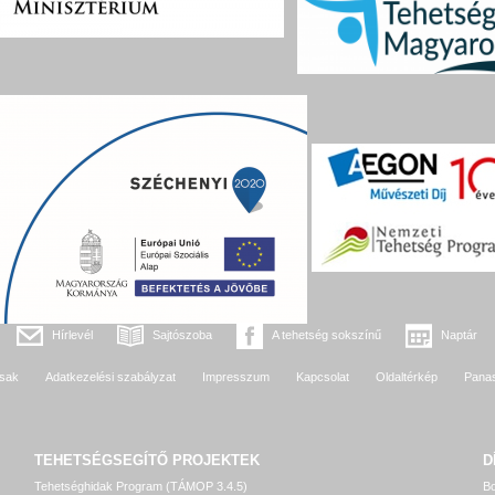
Hírlevél
Sajtószoba
A tehetség sokszínű
Naptár
sak
Adatkezelési szabályzat
Impresszum
Kapcsolat
Oldaltérkép
Pana
TEHETSÉGSEGÍTŐ
PROJEKTEK
D
Tehetséghidak Program (TÁMOP 3.4.5)
Bo