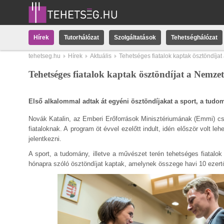
Hírek
Tutorhálózat
Szolgáltatások
Tehetséghálózat
tehetseg.hu
Hírek
Aktuális
Tehetséges fiatalok kaptak ösztöndíja
Tehetséges fiatalok kaptak ösztöndíjat a Nemze
Első alkalommal adtak át egyéni ösztöndíjakat a
sport, a tudom
Novák Katalin, az Emberi Erőforrások Minisztériumának (Emmi) csal
fiataloknak. A program öt évvel ezelőtt indult, idén először volt l
jelentkezni.
A sport, a tudomány, illetve a művészet terén tehetséges fiatalok
hónapra szóló ösztöndíjat kaptak, amelynek összege havi 10 ezertől 