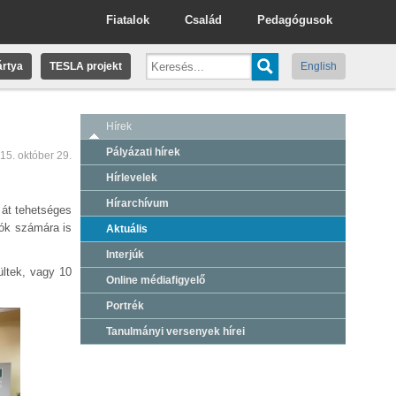
Fiatalok
Család
Pedagógusok
rtya
TESLA projekt
English
Hírek
Pályázati hírek
15. október 29.
Hírlevelek
Hírarchívum
 át tehetséges
zók számára is
Aktuális
Interjúk
ültek, vagy 10
Online médiafigyelő
Portrék
Tanulmányi versenyek hírei