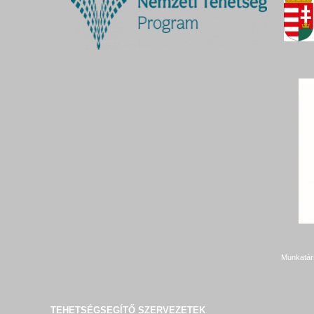
Munkatár
TEHETSÉGSEGÍTŐ SZERVEZETEK