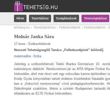
Hírek
Tutorhálózat
Szolgáltatások
Tehetséghálózat
tehetseg.hu
Tehetséghálózat
Felfedezettjeink
Felfedezettjeink – 
Molnár Janka Sára
17 éves - Székesfehérvár
Nemzeti Tehetségsegítő Tanács „Felfedezettjeink” különdíj
matematika - fizika
Jelenleg a székesfehérvári Teleki Blanka Gimnázium 10. osztál
tudományos diákkört. Rendszeresen jár az MTA Wigner Fizikai Ku
Intézetébe, ahol már részt vett egy sokszálas kamra építésében i
Krúdy Gyula könyvtárban tartott érdekes kísérleteket fiatalabb gy
ban a „Sokszínű mentorszerep” című pedagóguskonferencián. Het
Diákolimpiai szakkörre, illetve a szintén Budapesten tartandó A
előadásaira az ELTE Fizikai Intézetében.