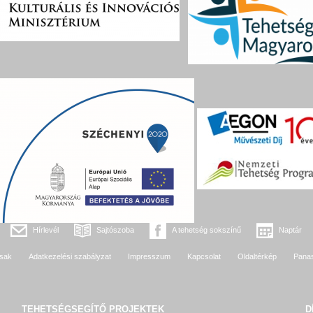
Hírlevél
Sajtószoba
A tehetség sokszínű
Naptár
sak
Adatkezelési szabályzat
Impresszum
Kapcsolat
Oldaltérkép
Pana
TEHETSÉGSEGÍTŐ
PROJEKTEK
D