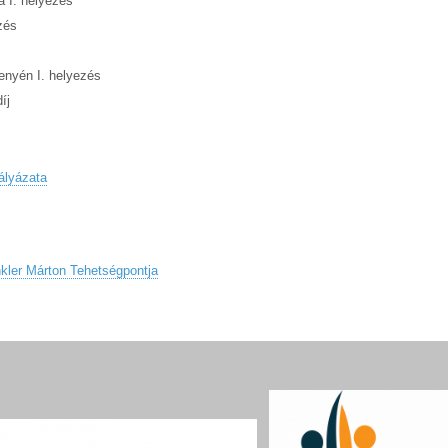
a I. helyezés
zés
enyén I. helyezés
íj
ályázata
kler Márton Tehetségpontja