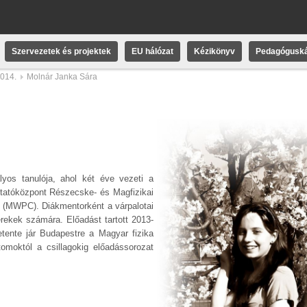
Szervezetek és projektek
EU hálózat
Kézikönyv
Pedagóguská
2014.
Molnár Janka Sára
yos tanulója, ahol két éve vezeti a
tatóközpont Részecske- és Magfizikai
s (MWPC). Diákmentorként a várpalotai
erekek számára. Előadást tartott 2013-
ente jár Budapestre a Magyar fizika
tomoktól a csillagokig előadássorozat