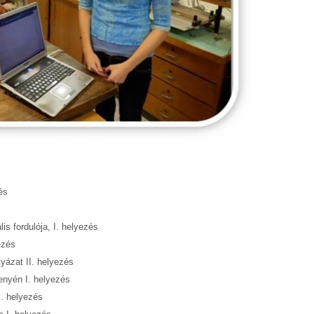
és
s fordulója, I. helyezés
ezés
yázat II. helyezés
senyén I. helyezés
. helyezés