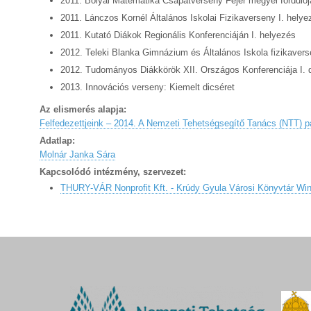
2011. Bolyai Matematika Csapatverseny Fejér megyei fordulój
2011. Lánczos Kornél Általános Iskolai Fizikaverseny I. helye
2011. Kutató Diákok Regionális Konferenciáján I. helyezés
2012. Teleki Blanka Gimnázium és Általános Iskola fizikavers
2012. Tudományos Diákkörök XII. Országos Konferenciája I. d
2013. Innovációs verseny: Kiemelt dicséret
Az elismerés alapja:
Felfedezettjeink – 2014. A Nemzeti Tehetségsegítő Tanács (NTT) p
Adatlap:
Molnár Janka Sára
Kapcsolódó intézmény, szervezet:
THURY-VÁR Nonprofit Kft. - Krúdy Gyula Városi Könyvtár Win