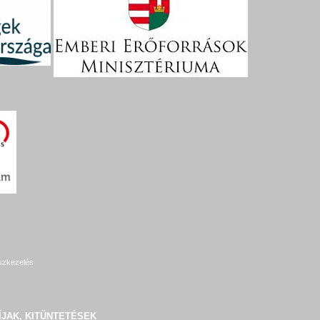
szkezelés
ÍJAK, KITÜNTETÉSEK