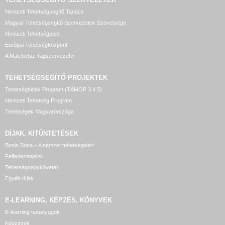
Nemzeti Tehetségsegítő Tanács
Magyar Tehetségsegítő Szervezetek Szövetsége
Nemzeti Tehetségpont
Európai Tehetségközpont
A Matehetsz Tagszervezetei
TEHETSÉGSEGÍTŐ
PROJEKTEK
Tehetséghidak Program (TÁMOP 3.4.5)
Nemzeti Tehetség Program
Tehetségek Magyarországa
DÍJAK, KITÜNTETÉSEK
Bonis Bona – A nemzet tehetségeiért
Felfedezettjeink
Tehetségnagykövetek
Egyéb díjak
E-LEARNING, KÉPZÉS, KÖNYVEK
E-learning tananyagok
Képzések