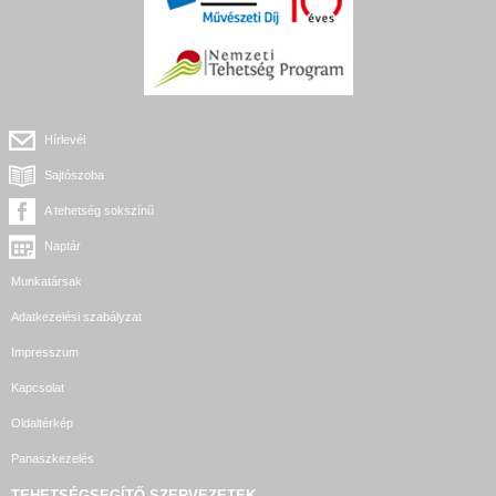
Hírlevél
Sajtószoba
A tehetség sokszínű
Naptár
Munkatársak
Adatkezelési szabályzat
Impresszum
Kapcsolat
Oldaltérkép
Panaszkezelés
TEHETSÉGSEGÍTŐ SZERVEZETEK