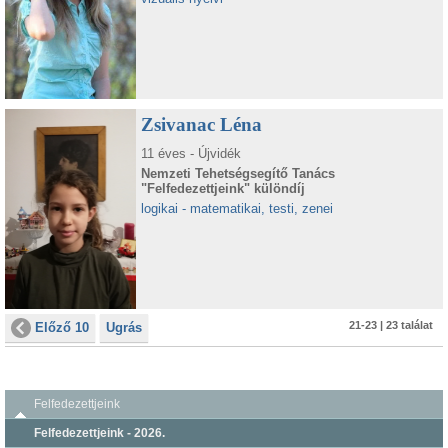
Zsivanac Léna
11 éves - Újvidék
Nemzeti Tehetségsegítő Tanács
"Felfedezettjeink" különdíj
logikai - matematikai, testi, zenei
21-23 | 23 találat
Előző 10
Ugrás
Felfedezettjeink
Felfedezettjeink - 2026.