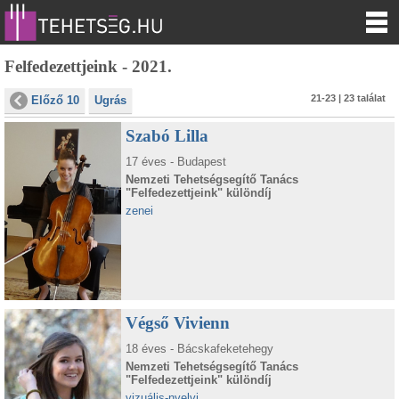
Felfedezettjeink - 2021.
21-23 | 23 találat
Előző 10
Ugrás
Szabó Lilla
17 éves - Budapest
Nemzeti Tehetségsegítő Tanács
"Felfedezettjeink" különdíj
zenei
Végső Vivienn
18 éves - Bácskafeketehegy
Nemzeti Tehetségsegítő Tanács
"Felfedezettjeink" különdíj
vizuális-nyelvi