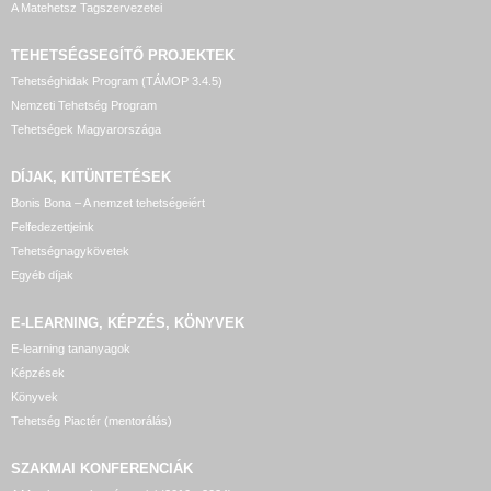
A Matehetsz Tagszervezetei
TEHETSÉGSEGÍTŐ
PROJEKTEK
Tehetséghidak Program (TÁMOP 3.4.5)
Nemzeti Tehetség Program
Tehetségek Magyarországa
DÍJAK, KITÜNTETÉSEK
Bonis Bona – A nemzet tehetségeiért
Felfedezettjeink
Tehetségnagykövetek
Egyéb díjak
E-LEARNING, KÉPZÉS, KÖNYVEK
E-learning tananyagok
Képzések
Könyvek
Tehetség Piactér (mentorálás)
SZAKMAI KONFERENCIÁK