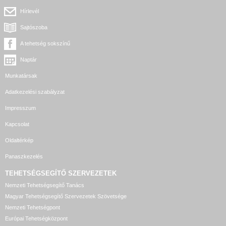
Hírlevél
Sajtószoba
A tehetség sokszínű
Naptár
Munkatársak
Adatkezelési szabályzat
Impresszum
Kapcsolat
Oldaltérkép
Panaszkezelés
TEHETSÉGSEGÍTŐ SZERVEZETEK
Nemzeti Tehetségsegítő Tanács
Magyar Tehetségsegítő Szervezetek Szövetsége
Nemzeti Tehetségpont
Európai Tehetségközpont