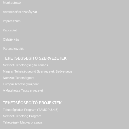
Munkatársak
Adatkezelési szabályzat
Impresszum
Kapcsolat
Oldaltérkép
Panaszkezelés
TEHETSÉGSEGÍTŐ SZERVEZETEK
Nemzeti Tehetségsegítő Tanács
Magyar Tehetségsegítő Szervezetek Szövetsége
Nemzeti Tehetségpont
Európai Tehetségközpont
A Matehetsz Tagszervezetei
TEHETSÉGSEGÍTŐ
PROJEKTEK
Tehetséghidak Program (TÁMOP 3.4.5)
Nemzeti Tehetség Program
Tehetségek Magyarországa