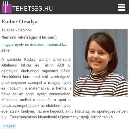
Ember Orsolya
14 éves - Szolnok
Nemzeti Tehetségpont különdíj
magyar nyelv és irodalom, matematika,
zene
A szolnoki Kodály Zoltán Ének-zenei
Általános Iskola és Tallinn AMI 8.
osztályos, ének-angol tagozatos diákja.
Érdeklődési köre rendkívül szerteágazó:
eredményesen szerepel a magyar nyelv
és irodalom, a matematika, a kémia, a
fizika és az angol nyelvi versenyeken.
Mindezek mellett a zene és a sport is
fontos szerepet játszik az életében: nyolc
éve játszik furulyán, hat éve hegedül, aktív kórustag, és sportegyesületben
vív. Tanulmányaiban kiemelkedő teljesítményt nyújt, kitűnő tanuló.
Interjúnk