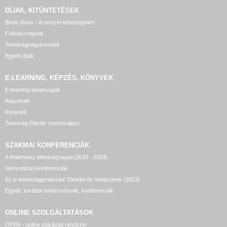
DÍJAK, KITÜNTETÉSEK
Bonis Bona – A nemzet tehetségeiért
Felfedezettjeink
Tehetségnagykövetek
Egyéb díjak
E-LEARNING, KÉPZÉS, KÖNYVEK
E-learning tananyagok
Képzések
Könyvek
Tehetség Piactér (mentorálás)
SZAKMAI KONFERENCIÁK
A Matehetsz tehetségnapjai (2010 - 2024)
Nemzetközi konferenciák
Ez is tehetséggondozás! Elmélet és módszerek (2013)
Egyéb, további rendezvények, konferenciák
ONLINE SZOLGÁLTATÁSOK
OPER - online pályázati rendszer