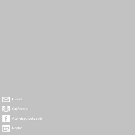
Hírlevél
Sajtószoba
A tehetség sokszínű
Naptár