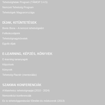
Tehetséghidak Program (TÁMOP 3.4.5)
Nemzeti Tehetség Program
Tehetségek Magyarországa
DÍJAK, KITÜNTETÉSEK
Bonis Bona – A nemzet tehetségeiért
Felfedezettjeink
Tehetségnagykövetek
Egyéb díjak
E-LEARNING, KÉPZÉS, KÖNYVEK
E-learning tananyagok
Képzések
Könyvek
Tehetség Piactér (mentorálás)
SZAKMAI KONFERENCIÁK
A Matehetsz tehetségnapjai (2010 - 2024)
Nemzetközi konferenciák
Ez is tehetséggondozás! Elmélet és módszerek (2013)