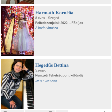
Harmath Kornélia
8 éves - Szeged
Felfedezettjeink 2022. - Fődíjas
A hárfa virtuóza
Hegedűs Bettina
Szeged
Nemzeti Tehetségpont különdíj
zene - zongora