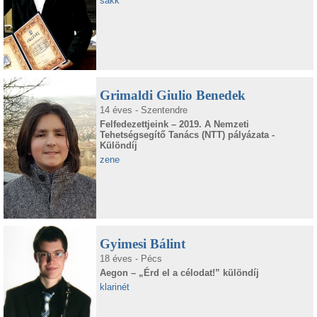
sakk
Grimaldi Giulio Benedek
14 éves - Szentendre
Felfedezettjeink – 2019. A Nemzeti
Tehetségsegítő Tanács (NTT) pályázata -
Különdíj
zene
Gyimesi Bálint
18 éves - Pécs
Aegon – „Érd el a célodat!” különdíj
klarinét