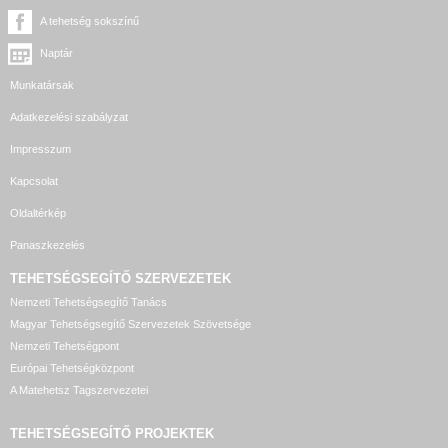
A tehetség sokszínű
Naptár
Munkatársak
Adatkezelési szabályzat
Impresszum
Kapcsolat
Oldaltérkép
Panaszkezelés
TEHETSÉGSEGÍTŐ SZERVEZETEK
Nemzeti Tehetségsegítő Tanács
Magyar Tehetségsegítő Szervezetek Szövetsége
Nemzeti Tehetségpont
Európai Tehetségközpont
A Matehetsz Tagszervezetei
TEHETSÉGSEGÍTŐ
PROJEKTEK