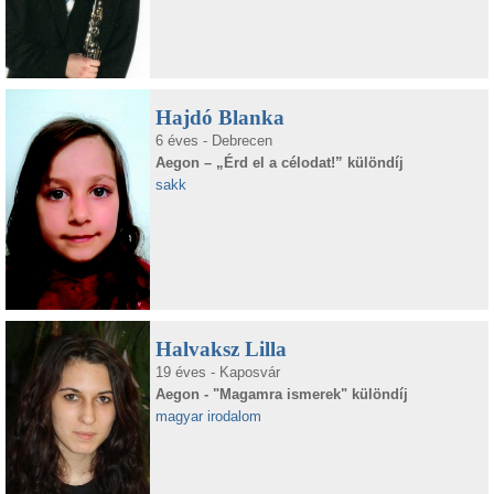
Hajdó Blanka
6 éves - Debrecen
Aegon – „Érd el a célodat!” különdíj
sakk
Halvaksz Lilla
19 éves - Kaposvár
Aegon - "Magamra ismerek" különdíj
magyar irodalom