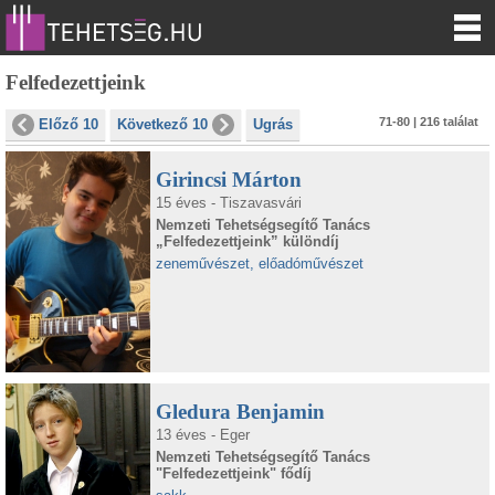
Felfedezettjeink
71-80 | 216 találat
Előző 10
Következő 10
Ugrás
Girincsi Márton
15 éves - Tiszavasvári
Nemzeti Tehetségsegítő Tanács
„Felfedezettjeink” különdíj
zeneművészet, előadóművészet
Gledura Benjamin
13 éves - Eger
Nemzeti Tehetségsegítő Tanács
"Felfedezettjeink" fődíj