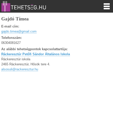
Gajdó Tímea
E-mail cím:
gajdo.timea@gmail.com
Telefonszám:
06304081627
Az alábbi tehetségpontok kapcsolattartója:
Ráckeresztúr Petőfi Sándor Általános Iskola
Ráckeresztúr iskola
2465 Ráckeresztúr, Hősök tere 4.
alsosuli@rackeresztur.hu