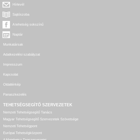
Hírlevél
Sajtószoba
A tehetség sokszínű
Naptár
Munkatársak
Adatkezelési szabályzat
Impresszum
Kapcsolat
Oldaltérkép
Panaszkezelés
TEHETSÉGSEGÍTŐ SZERVEZETEK
Nemzeti Tehetségsegítő Tanács
Magyar Tehetségsegítő Szervezetek Szövetsége
Nemzeti Tehetségpont
Európai Tehetségközpont
A Matehetsz Tagszervezetei