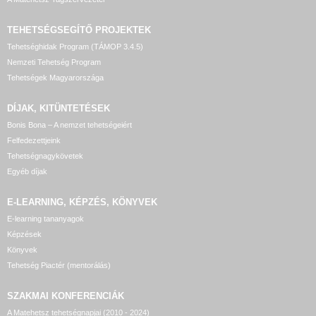
TEHETSÉGSEGÍTŐ
PROJEKTEK
Tehetséghidak Program (TÁMOP 3.4.5)
Nemzeti Tehetség Program
Tehetségek Magyarországa
DÍJAK, KITÜNTETÉSEK
Bonis Bona – A nemzet tehetségeiért
Felfedezettjeink
Tehetségnagykövetek
Egyéb díjak
E-LEARNING, KÉPZÉS, KÖNYVEK
E-learning tananyagok
Képzések
Könyvek
Tehetség Piactér (mentorálás)
SZAKMAI KONFERENCIÁK
A Matehetsz tehetségnapjai (2010 - 2024)