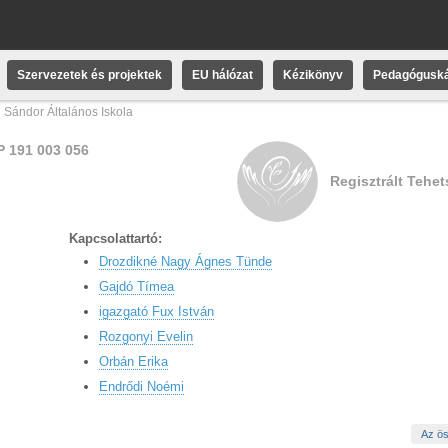
Szervezetek és projektek
EU hálózat
Kézikönyv
Pedagóguská
i Sándor Általános Iskola
P 191 003 056
Regisztrált Tehe
Kapcsolattartó:
Drozdikné Nagy Ágnes Tünde
Gajdó Tímea
igazgató Fux István
Rozgonyi Evelin
Orbán Erika
Endrődi Noémi
Az ös