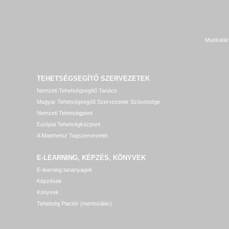
Munkatár
TEHETSÉGSEGÍTŐ SZERVEZETEK
Nemzeti Tehetségsegítő Tanács
Magyar Tehetségsegítő Szervezetek Szövetsége
Nemzeti Tehetségpont
Európai Tehetségközpont
A Matehetsz Tagszervezetei
E-LEARNING, KÉPZÉS, KÖNYVEK
E-learning tananyagok
Képzések
Könyvek
Tehetség Piactér (mentorálás)