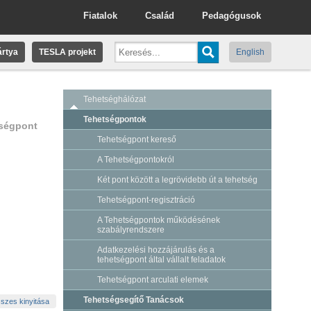
Fiatalok
Család
Pedagógusok
rtya
TESLA projekt
English
Tehetséghálózat
Tehetségpontok
tségpont
Tehetségpont kereső
A Tehetségpontokról
Két pont között a legrövidebb út a tehetség
Tehetségpont-regisztráció
A Tehetségpontok működésének
szabályrendszere
Adatkezelési hozzájárulás és a
tehetségpont által vállalt feladatok
Tehetségpont arculati elemek
Tehetségsegítő Tanácsok
szes kinyitása