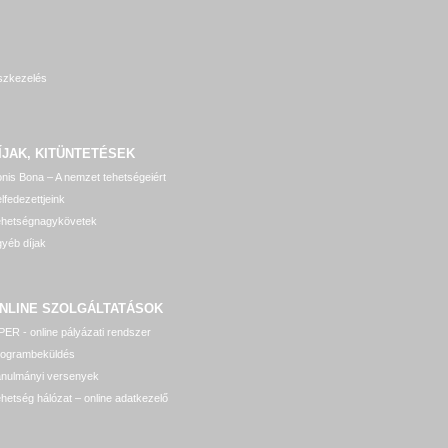
szkezelés
ÍJAK, KITÜNTETÉSEK
nis Bona – A nemzet tehetségeiért
lfedezettjeink
ehetségnagykövetek
yéb díjak
NLINE SZOLGÁLTATÁSOK
ER - online pályázati rendszer
rogrambeküldés
anulmányi versenyek
hetség hálózat – online adatkezelő