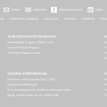
Hírlevél
Sajtószoba
A tehetség sokszínű
Naptár
sak
Adatkezelési szabályzat
Impresszum
Kapcsolat
Oldaltérkép
Pana
TEHETSÉGSEGÍTŐ
PROJEKTEK
D
Tehetséghidak Program (TÁMOP 3.4.5)
Bo
Nemzeti Tehetség Program
Fe
Tehetségek Magyarországa
T
Eg
SZAKMAI KONFERENCIÁK
O
A Matehetsz tehetségnapjai (2010 - 2024)
OP
Nemzetközi konferenciák
P
Ez is tehetséggondozás! Elmélet és módszerek (2013)
T
Egyéb, további rendezvények, konferenciák
Te