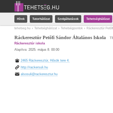
Hírek
Tutorhálózat
Szolgáltatások
Tehetséghálózat
tehetseg.hu
Tehetséghálózat
Tehetségpontok
Ráckeresztúr Petőf
Ráckeresztúr Petőfi Sándor Általános Iskola
T
Ráckeresztúr iskola
Alapítva:
2025. május 8. 00:00
2465 Ráckeresztúr, Hősök tere 4.
http://rackersuli.hu
alsosuli@rackeresztur.hu