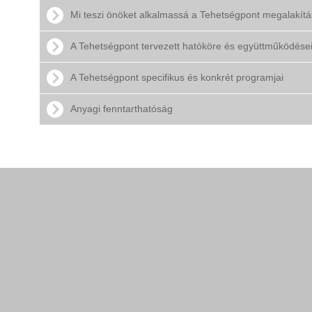
Mi teszi önöket alkalmassá a Tehetségpont megalakít
A Tehetségpont tervezett hatóköre és együttműködése
A Tehetségpont specifikus és konkrét programjai
Anyagi fenntarthatóság