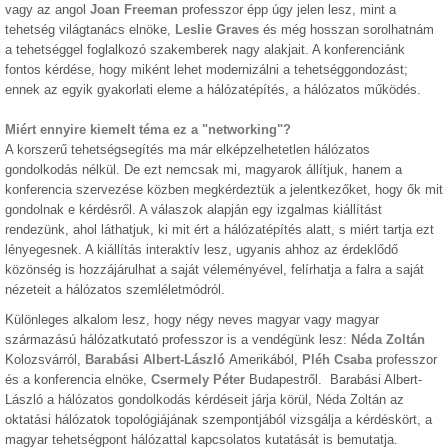
vagy az angol
Joan Freeman
professzor épp úgy jelen lesz, mint a
tehetség világtanács elnöke,
Leslie Graves
és még hosszan sorolhatnám
a tehetséggel foglalkozó szakemberek nagy alakjait. A konferenciánk
fontos kérdése, hogy miként lehet modernizálni a tehetséggondozást;
ennek az egyik gyakorlati eleme a hálózatépítés, a hálózatos működés.
Miért ennyire kiemelt téma ez a "networking"?
A korszerű tehetségsegítés ma már elképzelhetetlen hálózatos
gondolkodás nélkül. De ezt nemcsak mi, magyarok állítjuk, hanem a
konferencia szervezése közben megkérdeztük a jelentkezőket, hogy ők mit
gondolnak e kérdésről. A válaszok alapján egy izgalmas kiállítást
rendezünk, ahol láthatjuk, ki mit ért a hálózatépítés alatt, s miért tartja ezt
lényegesnek. A kiállítás interaktív lesz, ugyanis ahhoz az érdeklődő
közönség is hozzájárulhat a saját véleményével, felírhatja a falra a saját
nézeteit a hálózatos szemléletmódról.
Különleges alkalom lesz, hogy négy neves magyar vagy magyar
származású hálózatkutató professzor is a vendégünk lesz:
Néda Zoltán
Kolozsvárról,
Barabási Albert-László
Amerikából,
Pléh Csaba
professzor
és a konferencia elnöke,
Csermely Péter
Budapestről. Barabási Albert-
László a hálózatos gondolkodás kérdéseit járja körül, Néda Zoltán az
oktatási hálózatok topológiájának szempontjából vizsgálja a kérdéskört, a
magyar tehetségpont hálózattal kapcsolatos kutatását is bemutatja.