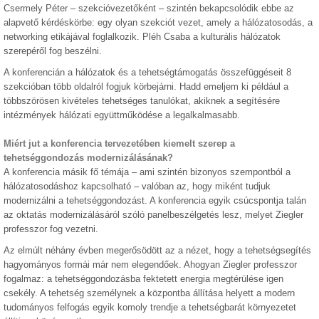
Csermely Péter – szekcióvezetőként – szintén bekapcsolódik ebbe az
alapvető kérdéskörbe: egy olyan szekciót vezet, amely a hálózatosodás, a
networking etikájával foglalkozik. Pléh Csaba a kulturális hálózatok
szerepéről fog beszélni.
A konferencián a hálózatok és a tehetségtámogatás összefüggéseit 8
szekcióban több oldalról fogjuk körbejárni. Hadd emeljem ki például a
többszörösen kivételes tehetséges tanulókat, akiknek a segítésére
intézmények hálózati együttműködése a legalkalmasabb.
Miért jut a konferencia tervezetében kiemelt szerep a
tehetséggondozás modernizálásának?
A konferencia másik fő témája – ami szintén bizonyos szempontból a
hálózatosodáshoz kapcsolható – valóban az, hogy miként tudjuk
modernizálni a tehetséggondozást. A konferencia egyik csúcspontja talán
az oktatás modernizálásáról szóló panelbeszélgetés lesz, melyet Ziegler
professzor fog vezetni.
Az elmúlt néhány évben megerősödött az a nézet, hogy a tehetségsegítés
hagyományos formái már nem elegendőek. Ahogyan Ziegler professzor
fogalmaz: a tehetséggondozásba fektetett energia megtérülése igen
csekély. A tehetség személynek a központba állítása helyett a modern
tudományos felfogás egyik komoly trendje a tehetségbarát környezetet