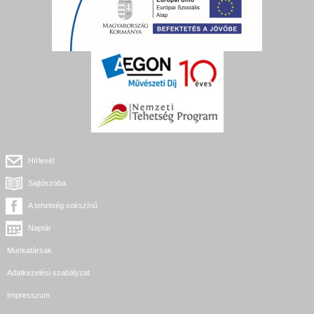
Hírlevél
Sajtószoba
A tehetség sokszínű
Naptár
Munkatársak
Adatkezelési szabályzat
Impresszum