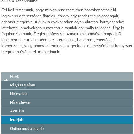
állítja a középpontba.
Fel kell ismernünk, hogy milyen rendszerekben bontakozhatnak ki
leginkább a tehetséges fiatalok, és egy-egy rendszer tulajdonságait,
egészét megértve, tudunk a gyakorlatban olyan oktatási környezeteket
létrehozni, amelyekben biztosított a tanulók optimális fejlődése. Úgy is
fogalmazhatnánk, Ziegler professzor szavait kölcsönvéve, hogy első
lépésben nem a tehetséget kell keresnünk, hanem a „tehetséges”
környezetet, vagy ahogy mi emlegetjük gyakran: a tehetségbarát környezet
megteremtésére kell törekednünk.
Hírek
Pályázati hírek
Hírlevelek
Hírarchívum
Aktuális
Interjúk
Online médiafigyelő