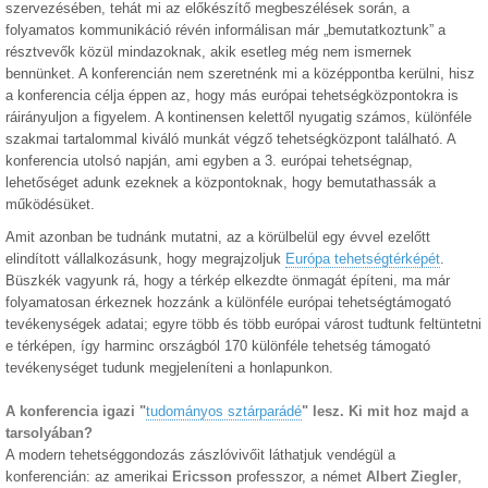
szervezésében, tehát mi az előkészítő megbeszélések során, a
folyamatos kommunikáció révén informálisan már „bemutatkoztunk” a
résztvevők közül mindazoknak, akik esetleg még nem ismernek
bennünket. A konferencián nem szeretnénk mi a középpontba kerülni, hisz
a konferencia célja éppen az, hogy más európai tehetségközpontokra is
ráirányuljon a figyelem. A kontinensen kelettől nyugatig számos, különféle
szakmai tartalommal kiváló munkát végző tehetségközpont található. A
konferencia utolsó napján, ami egyben a 3. európai tehetségnap,
lehetőséget adunk ezeknek a központoknak, hogy bemutathassák a
működésüket.
Amit azonban be tudnánk mutatni, az a körülbelül egy évvel ezelőtt
elindított vállalkozásunk, hogy megrajzoljuk
Európa tehetségtérképét
.
Büszkék vagyunk rá, hogy a térkép elkezdte önmagát építeni, ma már
folyamatosan érkeznek hozzánk a különféle európai tehetségtámogató
tevékenységek adatai; egyre több és több európai várost tudtunk feltüntetni
e térképen, így harminc országból 170 különféle tehetség támogató
tevékenységet tudunk megjeleníteni a honlapunkon.
A konferencia igazi "
tudományos sztárparádé
" lesz. Ki mit hoz majd a
tarsolyában?
A modern tehetséggondozás zászlóvivőit láthatjuk vendégül a
konferencián: az amerikai
Ericsson
professzor, a német
Albert Ziegler
,