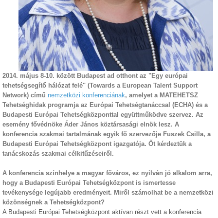
2014. május 8-10. között Budapest ad otthont az "Egy európai
tehetségsegítő hálózat felé" (Towards a European Talent Support
Network) című
nemzetközi konferenciának
, amelyet a MATEHETSZ
Tehetséghidak programja az Európai Tehetségtanáccsal (ECHA) és a
Budapesti Európai Tehetségközponttal együttműködve szervez. Az
esemény fővédnöke Áder János köztársasági elnök lesz. A
konferencia szakmai tartalmának egyik fő szervezője Fuszek Csilla, a
Budapesti Európai Tehetségközpont igazgatója. Őt kérdeztük a
tanácskozás szakmai célkitűzéseiről.
A konferencia színhelye a magyar főváros, ez nyilván jó alkalom arra,
hogy a Budapesti Európai Tehetségközpont is ismertesse
tevékenysége legújabb eredményeit. Miről számolhat be a nemzetközi
közönségnek a Tehetségközpont?
A Budapesti Európai Tehetségközpont aktívan részt vett a konferencia