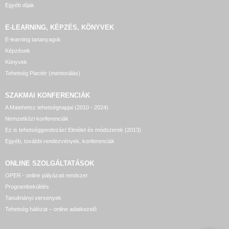
Egyéb díjak
E-LEARNING, KÉPZÉS, KÖNYVEK
E-learning tananyagok
Képzések
Könyvek
Tehetség Piactér (mentorálás)
SZAKMAI KONFERENCIÁK
A Matehetsz tehetségnapjai (2010 - 2024)
Nemzetközi konferenciák
Ez is tehetséggondozás! Elmélet és módszerek (2013)
Egyéb, további rendezvények, konferenciák
ONLINE SZOLGÁLTATÁSOK
OPER - online pályázati rendszer
Programbeküldés
Tanulmányi versenyek
Tehetség hálózat – online adatkezelő