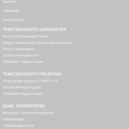
Kapcsolat
Oldaltérkép
Panaszkezelés
TEHETSÉGSEGÍTŐ SZERVEZETEK
Nemzeti Tehetségsegítő Tanács
Magyar Tehetségsegítő Szervezetek Szövetsége
Nemzeti Tehetségpont
Európai Tehetségközpont
A Matehetsz Tagszervezetei
TEHETSÉGSEGÍTŐ
PROJEKTEK
Tehetséghidak Program (TÁMOP 3.4.5)
Nemzeti Tehetség Program
Tehetségek Magyarországa
DÍJAK, KITÜNTETÉSEK
Bonis Bona – A nemzet tehetségeiért
Felfedezettjeink
Tehetségnagykövetek