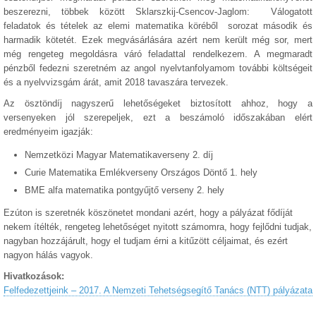
beszerezni, többek között Sklarszkij-Csencov-Jaglom: Válogatott
feladatok és tételek az elemi matematika köréből sorozat második és
harmadik kötetét. Ezek megvásárlására azért nem került még sor, mert
még rengeteg megoldásra váró feladattal rendelkezem. A megmaradt
pénzből fedezni szeretném az angol nyelvtanfolyamom további költségeit
és a nyelvvizsgám árát, amit 2018 tavaszára tervezek.
Az ösztöndíj nagyszerű lehetőségeket biztosított ahhoz, hogy a
versenyeken jól szerepeljek, ezt a beszámoló időszakában elért
eredményeim igazják:
Nemzetközi Magyar Matematikaverseny 2. díj
Curie Matematika Emlékverseny Országos Döntő 1. hely
BME alfa matematika pontgyűjtő verseny 2. hely
Ezúton is szeretnék köszönetet mondani azért, hogy a pályázat fődíját
nekem ítélték, rengeteg lehetőséget nyitott számomra, hogy fejlődni tudjak,
nagyban hozzájárult, hogy el tudjam érni a kitűzött céljaimat, és ezért
nagyon hálás vagyok.
Hivatkozások:
Felfedezettjeink – 2017. A Nemzeti Tehetségsegítő Tanács (NTT) pályázata