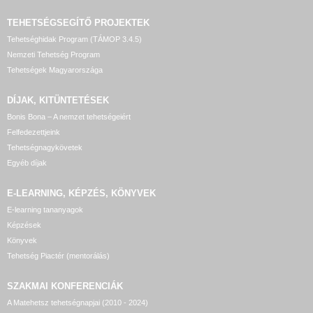
TEHETSÉGSEGÍTŐ
PROJEKTEK
Tehetséghidak Program (TÁMOP 3.4.5)
Nemzeti Tehetség Program
Tehetségek Magyarországa
DÍJAK, KITÜNTETÉSEK
Bonis Bona – A nemzet tehetségeiért
Felfedezettjeink
Tehetségnagykövetek
Egyéb díjak
E-LEARNING, KÉPZÉS, KÖNYVEK
E-learning tananyagok
Képzések
Könyvek
Tehetség Piactér (mentorálás)
SZAKMAI KONFERENCIÁK
A Matehetsz tehetségnapjai (2010 - 2024)