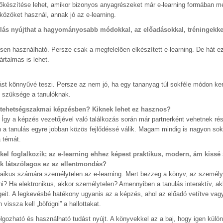
lőkészítése lehet, amikor bizonyos anyagrészeket már e-learning formában m
közöket használ, annak jó az e-learning.
ulás nyújthat a hagyományosabb módokkal, az előadásokkal, tréningekke
etesen használható. Persze csak a megfelelően elkészített e-learning. De hát e
rtalmas is lehet.
ást könnyűvé teszi. Persze az nem jó, ha egy tananyag túl sokféle módon ker
an szüksége a tanulóknak.
a tehetségszakmai képzésben? Kiknek lehet ez hasznos?
 Így a képzés vezetőjével való találkozás során már partnerként vehetnek rés
en a tanulás egyre jobban közös fejlődéssé válik. Magam mindig is nagyon sok
a témát.
kel foglalkozik; az e-learning ehhez képest praktikus, modern, ám kissé
ak látszólagos ez az ellentmondás?
 laikus számára személytelen az e-learning. Mert bezzeg a könyv, az személ
ni? Ha elektronikus, akkor személytelen? Amennyiben a tanulás interaktív, 
eit. A legkevésbé hatékony ugyanis az a képzés, ahol az előadó vetítve vag
 vissza kell „böfögni” a hallottakat.
olgozható és használható tudást nyújt. A könyvekkel az a baj, hogy igen külö