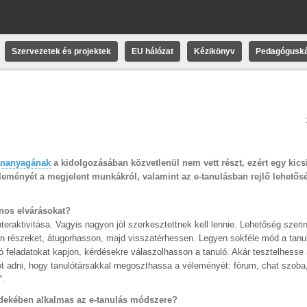
Szervezetek és projektek
EU hálózat
Kézikönyv
Pedagóguská
tananyagának
a kidolgozásában közvetlenül nem vett részt, ezért egy kicsi
véleményét a megjelent munkákról, valamint az e-tanulásban rejlő lehetősé
ános elvárásokat?
teraktivitása. Vagyis nagyon jól szerkesztettnek kell lennie. Lehetőség szer
n részeket, átugorhasson, majd visszatérhessen. Legyen sokféle mód a tanu
ndó feladatokat kapjon, kérdésekre válaszolhasson a tanuló. Akár tesztelhesse
t adni, hogy tanulótársakkal megoszthassa a véleményét: fórum, chat szoba,
”.
érdekében alkalmas az e-tanulás módszere?