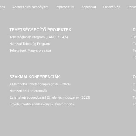
sak
Adatkezelési szabályzat
Impresszum
Kapcsolat
Oldaltérkép
Pana
TEHETSÉGSEGÍTŐ
PROJEKTEK
D
Tehetséghidak Program (TÁMOP 3.4.5)
Bo
Nemzeti Tehetség Program
Fe
Tehetségek Magyarországa
T
Eg
SZAKMAI KONFERENCIÁK
O
A Matehetsz tehetségnapjai (2010 - 2024)
OP
Nemzetközi konferenciák
P
Ez is tehetséggondozás! Elmélet és módszerek (2013)
T
Egyéb, további rendezvények, konferenciák
Te