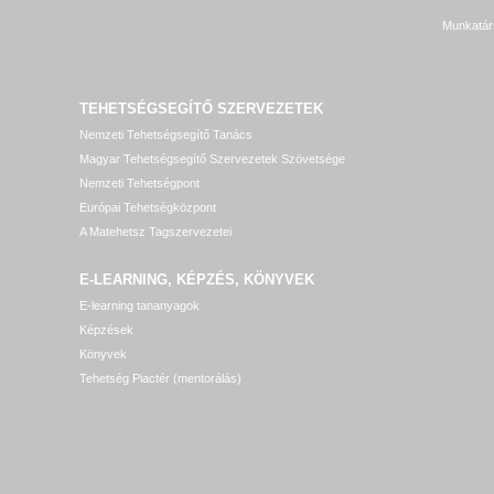
Munkatár
TEHETSÉGSEGÍTŐ SZERVEZETEK
Nemzeti Tehetségsegítő Tanács
Magyar Tehetségsegítő Szervezetek Szövetsége
Nemzeti Tehetségpont
Európai Tehetségközpont
A Matehetsz Tagszervezetei
E-LEARNING, KÉPZÉS, KÖNYVEK
E-learning tananyagok
Képzések
Könyvek
Tehetség Piactér (mentorálás)