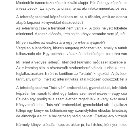
Mindenféle ismeretszerzésnek kiváló alapja. Például egy képzés e
a résztvevők. Ez a jövő tanulása, tehát aki infokommunikációs esz
A tehetségszakmai képzésekben mi az a többlet, amit az e-tan
alapú képzési könyvekkel összevetve?
Az e-learning csak a tréninget nem váltja ki. A többi helyett tökél
mindennel. A rossz előadás, tréning és könyv semmire sem jó, sőt á
Milyen széles az eszköztára egy jó e-tananyagnak?
Végtelen a lehetőség, hiszen rengeteg módszer van, amely a tanul
felhasználó elé. Egy optimális választási lehetőségre, palettára v
Mi lehet a vegyes jellegű, blended learning módszer szerepe 
Az e-learning által a résztvevők szakemberré válnak, tudásuk lesz.
foglalkozásokon. Ezért is kerültem az "oktató" kifejezést. A jövőb
tanítványaimtól, mert az interaktivitás által közösen dolgozzuk fel 
A tehetségszakma "hús-vér" emberekkel, gyerekekkel, felnőttek
képzési formának tűnhet egy laikus szemével nézve -- vagy cs
Csupán egy predigitális szemléletben ragadt laikus vagy akár nem
Könyvekből lehet "hús-vér" emberekkel, gyerekekkel stb. foglalkoz
túllépi egy könyv és különösen egy személytelen előadás lehetőség
de elmondja a tutit, a hallgatóság pedig hallgat. Esetleg egy vizsgán
Bármely könyv, előadás, képzés akkor jó, ha hiteles, könnyen feld