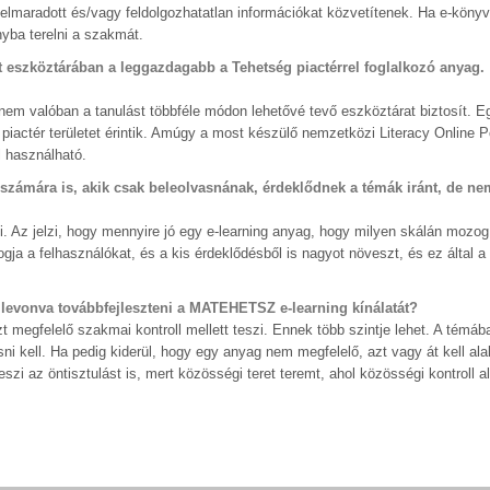
lmaradott és/vagy feldolgozhatatlan információkat közvetítenek. Ha e-könyv
yba terelni a szakmát.
nt eszköztárában a leggazdagabb a Tehetség piactérrel foglalkozó anyag.
em valóban a tanulást többféle módon lehetővé tevő eszköztárat biztosít. Eg
iactér területet érintik. Amúgy a most készülő nemzetközi Literacy Online 
l használható.
zámára is, akik csak beleolvasnának, érdeklődnek a témák iránt, de ne
i. Az jelzi, hogy mennyire jó egy e-learning anyag, hogy milyen skálán mozog 
ja a felhasználókat, és a kis érdeklődésből is nagyot növeszt, és ez által a 
levonva továbbfejleszteni a MATEHETSZ e-learning kínálatát?
egfelelő szakmai kontroll mellett teszi. Ennek több szintje lehet. A témába
kell. Ha pedig kiderül, hogy egy anyag nem megfelelő, azt vagy át kell alak
szi az öntisztulást is, mert közösségi teret teremt, ahol közösségi kontroll al