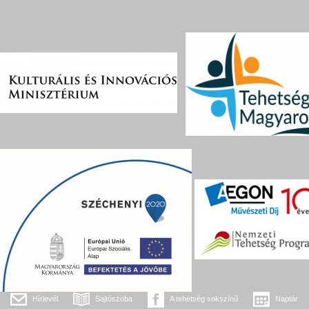
Hírlevél
Sajtószoba
A tehetség sokszínű
Naptár