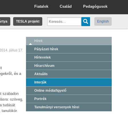
Fiatalok
Család
Pedagógusok
rtya
TESLA projekt
English
Hírek
Pályázati hírek
2014. július 17.
Hírlevelek
Hírarchívum
t
gekről, és a
Aktuális
Interjúk
Online médiafigyelő
int szabadon
Portrék
lásra: szöveg,
 a tudását
Tanulmányi versenyek hírei
 tanulókör.