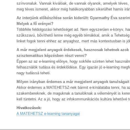
színvonaluk. Vannak kiválóak, de vannak olyanok, amelyek téves, e
meg téves ismeret, akkor még hatékonyabban sikerülhet hamis irán
Az interjúnk előkészítése során kiderült: Gyarmathy Éva szeri
Melyek a fő erényei?
Többféle feldolgozási lehetőséget ad. Nem egyszerűen e-könyv, han
szűkszavú, bővíthető lenne még egyéb témákkal, amik a Tehetség p
linket fogok tenni ehhez az anyaghoz, mert más kontextusban is jó
A már megjelent anyagok érdekesek, hasznosak lehetnek azok s
szisztematikus képzésben részt venni?
Éppen az az e-learning előnye, hogy sokféle szinten lehet használn
felhasználók tudása és érdeklődése. Egy igazán jó e-learning megfog
nagy tudássá teheti.
Milyen irányban érdemes a már megjelent anyagok tanulságait 
Akkor érdemes a MATEHETSZ-nek bármit e-kínálatába tenni, ha azt m
szakembereknek, de maguknak a tanulóknak a véleményét is keresni 
kell tüntetni. Az a jó, hogy az infokommunikációs kultúra lehetővé te
Hivatkozások:
A MATEHETSZ e-learning tananyagai