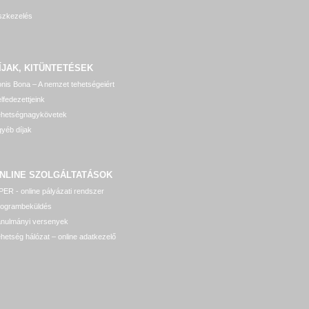
szkezelés
ÍJAK, KITÜNTETÉSEK
nis Bona – A nemzet tehetségeiért
lfedezettjeink
ehetségnagykövetek
yéb díjak
NLINE SZOLGÁLTATÁSOK
ER - online pályázati rendszer
rogrambeküldés
anulmányi versenyek
hetség hálózat – online adatkezelő