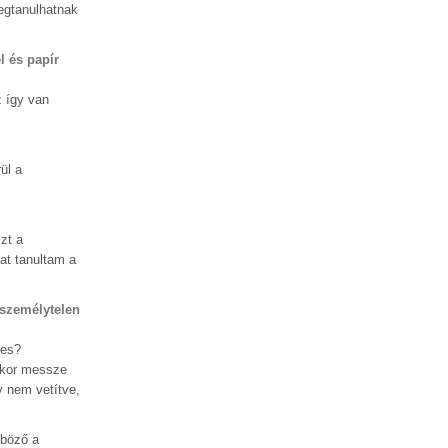
egtanulhatnak
l és papír
z így van
ül a
zt a
at tanultam a
 személytelen
yes?
akkor messze
y nem vetítve,
nböző a