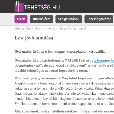
Hírek
Tutorhálózat
Szolgáltatások
Tehetséghálózat
tehetseg.hu
Hírek
Interjúk
Ez a jövő tanulása!
Ez a jövő tanulása!
Gyarmathy Évát az e-learninggel kapcsolatban kérdeztük.
Gyarmathy Éva pszichológus a MATEHETSZ négy
e-learning 
„bennfentesként”, de egy kicsit „kritikusként” is kérhettük a 
további lehetséges szakmai lépésekről e téren.
Mitől lesz jó egy e-tananyag? Meg lehet fogalmazni ilyen által
A legfontosabb a tananyag önálló tanulásra való alkalmassága és in
járkálhasson a felhasználó a különböző témák között. Kihagyhasso
ábra, média, feladatok, kitekintés. Az interaktivitás által megolda
minden következmény nélkül. Nagyon jó esetben arra is lehet módo
Emellett a szakemberrel létesíthető online kapcsolat lehet a „csúcs
Általában kinek, milyen élethelyzetekben, milyen cél elérése 