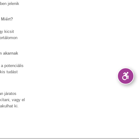
ben jelenik
 Miért?
y kicsit
Portálomon
m akarnak
a potenciális
kis tudást
n járatos
ítani, vagy el
akulhat ki.