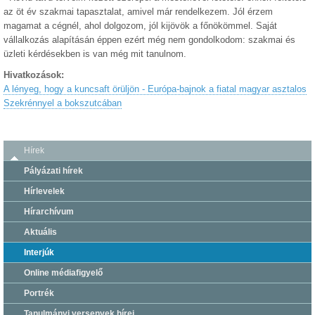
az öt év szakmai tapasztalat, amivel már rendelkezem. Jól érzem
magamat a cégnél, ahol dolgozom, jól kijövök a főnökömmel. Saját
vállalkozás alapításán éppen ezért még nem gondolkodom: szakmai és
üzleti kérdésekben is van még mit tanulnom.
Hivatkozások:
A lényeg, hogy a kuncsaft örüljön - Európa-bajnok a fiatal magyar asztalos
Szekrénnyel a bokszutcában
Hírek
Pályázati hírek
Hírlevelek
Hírarchívum
Aktuális
Interjúk
Online médiafigyelő
Portrék
Tanulmányi versenyek hírei