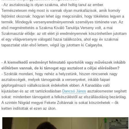
- Az asztalosság is olyan szakma, ahol holtig tanul az ember.
Természetesen még most is vannak olyan munkafázisok, amik komoly
fejtörést okoznak: hogyan lehet úgy megcsinálni, hogy tökéletes legyen a
termék. Mindegyik versenyeredményemnek személyes története van. Az
első megmérettetés a Szakma Kiváló Tanulója Verseny volt, a mai
Szakmasztár elődje: az ott elért jó eredményemnek köszönhetően jutottam
el egy világversenyre válogató hazai találkozóra, ahol egy év szakmai
tapasztalat után első lettem, végül így jutottam ki Calgaryba.
- A kiemelkedő eredményt felmutató sportolók vagy művészek inkább
előtérben vannak, de ki támogat egy asztalost a céljai elérésében?
- Szokták mondani, hogy nehéz a helyzetünk, hiszen nincsenek nagy
asztaloscégek, melyek támogatnák a versenyeket, inkább faipari
gépforgalmazó vállalkozások érdekeltek ebben. A Kanadába való
kijutásban és az ott tartózkodásban
Dancsó János
asztalosmester segített
sokat: mindenben támogatott a felkészüléstől az elszállásolásig bezárólag.
A szintén Nógrád megyei Fekete Zoltánnak is sokat köszönhetek – ők
ketten indítottak el ezen az úton.