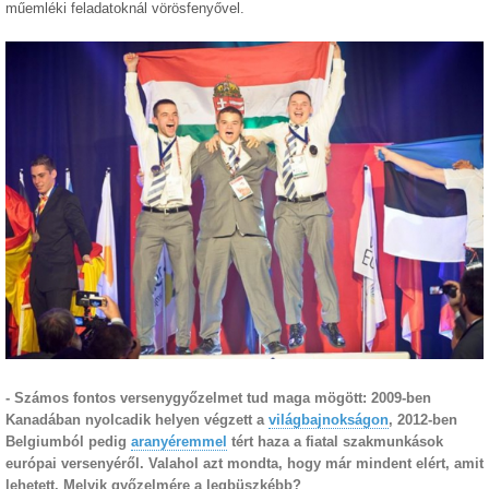
műemléki feladatoknál vörösfenyővel.
- Számos fontos versenygyőzelmet tud maga mögött: 2009-ben
Kanadában nyolcadik helyen végzett a
világbajnokságon
, 2012-ben
Belgiumból pedig
aranyéremmel
tért haza a fiatal szakmunkások
európai versenyéről. Valahol azt mondta, hogy már mindent elért, amit
lehetett. Melyik győzelmére a legbüszkébb?