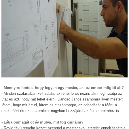
- Mennyire fontos, hogy legyen egy mester, aki az ember mögött áll?
- Minden szakmában kell valaki, akire fel lehet nézni, aki megmutatja az
utat és azt, hogy mit lehet elérni. Dancsó János számomra ilyen mester:
látom, hogy mit ért el, látom az elszántságát, az odaadását a fáért, a
szakmáért és ez a szemlélet nagyban hozzájárul az én sikereimhez is.
- Látja önmagát öt év múlva, mit fog csinálni?
- Rövid távú terveim között szerepel a mesterlevél letétele: ennek feltétele