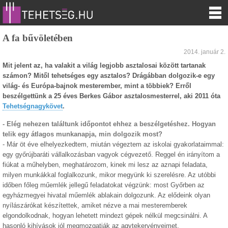
A fa bűvöletében
2014. január 2.
Mit jelent az, ha valakit a világ legjobb asztalosai között tartanak
számon? Mitől tehetséges egy asztalos? Drágábban dolgozik-e egy
világ- és Európa-bajnok mesterember, mint a többiek? Erről
beszélgettünk a 25 éves Berkes Gábor asztalosmesterrel, aki 2011 óta
Tehetségnagykövet
.
- Elég nehezen találtunk időpontot ehhez a beszélgetéshez. Hogyan
telik egy átlagos munkanapja, min dolgozik most?
- Már öt éve elhelyezkedtem, miután végeztem az iskolai gyakorlataimmal:
egy győrújbaráti vállalkozásban vagyok cégvezető. Reggel én irányítom a
fiúkat a műhelyben, meghatározom, kinek mi lesz az aznapi feladata,
milyen munkákkal foglalkozunk, mikor megyünk ki szerelésre. Az utóbbi
időben főleg műemlék jellegű feladatokat végzünk: most Győrben az
egyházmegyei hivatal műemlék ablakain dolgozunk. Az elődeink olyan
nyílászárókat készítettek, amiket nézve a mai mesteremberek
elgondolkodnak, hogyan lehetett mindezt gépek nélkül megcsinálni. A
hasonló kihívások jól megmozgatják az agytekervényeimet.