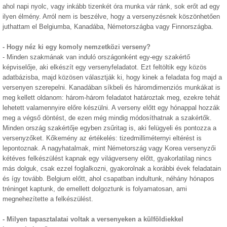
ahol napi nyolc, vagy inkább tizenkét óra munka vár ránk, sok erőt ad egy
ilyen élmény. Arról nem is beszélve, hogy a versenyzésnek köszönhetően
juthattam el Belgiumba, Kanadába, Németországba vagy Finnországba.
- Hogy néz ki egy komoly nemzetközi verseny?
- Minden szakmának van induló országonként egy-egy szakértő
képviselője, aki elkészít egy versenyfeladatot. Ezt feltöltik egy közös
adatbázisba, majd közösen választják ki, hogy kinek a feladata fog majd a
versenyen szerepelni. Kanadában síkbeli és háromdimenziós munkákat is
meg kellett oldanom: három-három feladatot határoztak meg, ezekre tehát
lehetett valamennyire előre készülni. A verseny előtt egy hónappal hozzák
meg a végső döntést, de ezen még mindig módosíthatnak a szakértők.
Minden ország szakértője egyben zsűritag is, aki felügyeli és pontozza a
versenyzőket. Kőkemény az értékelés: tizedmilliméternyi eltérést is
lepontoznak. A nagyhatalmak, mint Németország vagy Korea versenyzői
kétéves felkészülést kapnak egy világverseny előtt, gyakorlatilag nincs
más dolguk, csak ezzel foglalkozni, gyakorolnak a korábbi évek feladatain
és így tovább. Belgium előtt, ahol csapatban indultunk, néhány hónapos
tréninget kaptunk, de emellett dolgoztunk is folyamatosan, ami
megnehezítette a felkészülést.
- Milyen tapasztalatai voltak a versenyeken a külföldiekkel