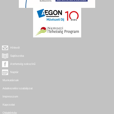
Hírlevél
Sajtószoba
A tehetség sokszínű
Naptár
Munkatársak
Adatkezelési szabályzat
Impresszum
Kapcsolat
Oldaltérkép