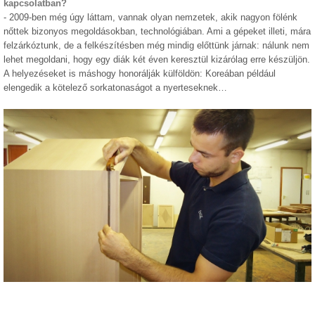
kapcsolatban?
- 2009-ben még úgy láttam, vannak olyan nemzetek, akik nagyon fölénk
nőttek bizonyos megoldásokban, technológiában. Ami a gépeket illeti, mára
felzárkóztunk, de a felkészítésben még mindig előttünk járnak: nálunk nem
lehet megoldani, hogy egy diák két éven keresztül kizárólag erre készüljön.
A helyezéseket is máshogy honorálják külföldön: Koreában például
elengedik a kötelező sorkatonaságot a nyerteseknek…