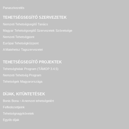
Panaszkezelés
TEHETSÉGSEGÍTŐ SZERVEZETEK
Nemzeti Tehetségsegítő Tanács
Magyar Tehetségsegítő Szervezetek Szövetsége
Nemzeti Tehetségpont
Európai Tehetségközpont
A Matehetsz Tagszervezetei
TEHETSÉGSEGÍTŐ
PROJEKTEK
Tehetséghidak Program (TÁMOP 3.4.5)
Nemzeti Tehetség Program
Tehetségek Magyarországa
DÍJAK, KITÜNTETÉSEK
Bonis Bona – A nemzet tehetségeiért
Felfedezettjeink
Tehetségnagykövetek
Egyéb díjak