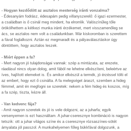
- Hogyan kezdődött az asztalos mesterség iránti vonzalma?
- Édesanyám fodrász, édesapám pedig villanyszerelő: ő igazi ezermester,
a családban is ő csinál meg mindent, ha elromlik. Valószínűleg tőle
örökölhettem a kétkezi munka iránti érzékemet, mert visszamenőleg se
ács, se asztalos nem volt a családunkban. Már kiskoromban is szerettem
a fával foglalkozni. Aztán ez megmaradt és a pályaválasztáskor úgy
döntöttem, hogy asztalos leszek.
- Miért éppen a fa?
- Mert nagyon jó tulajdonságai vannak: szép a mintázata, az erezete,
ráadásul nincs olyan dolog, amit fából ne lehetne elkészíteni, beleértve az
íves, hajlított elemeket is. És amikor elkészül a termék, jó érzéssel tölti el
az embert, hogy ezt ő csinálta. A fa melegséget áraszt, szemben a hideg
fémmel, amit én megfogni se szeretek: nekem a fém hideg és koszos, míg
a fa szép, tiszta, kézre áll.
- Van kedvenc fája?
- Amit nagyon szeretek és jó is vele dolgozni, az a juharfa; egyik
versenyemen is ezt használtam. A juhar-cseresznye kombináció is nagyon
tetszik: ott a juhar világos színe és a cseresznye rózsaszínes-sötét
árnyalata jól passzol. A munkahelyemen főleg bükkfával dolgozunk, a