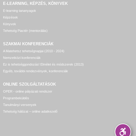
E-LEARNING, KÉPZÉS, KÖNYVEK
E-learning tananyagok
Képzések
Könyvek
Tehetség Piactér (mentorálás)
SZAKMAI KONFERENCIÁK
A Matehetsz tehetségnapjai (2010 - 2024)
Nemzetközi konferenciák
Ez is tehetséggondozás! Elmélet és módszerek (2013)
Egyéb, további rendezvények, konferenciák
ONLINE SZOLGÁLTATÁSOK
OPER - online pályázati rendszer
Programbeküldés
Tanulmányi versenyek
Tehetség hálózat – online adatkezelő