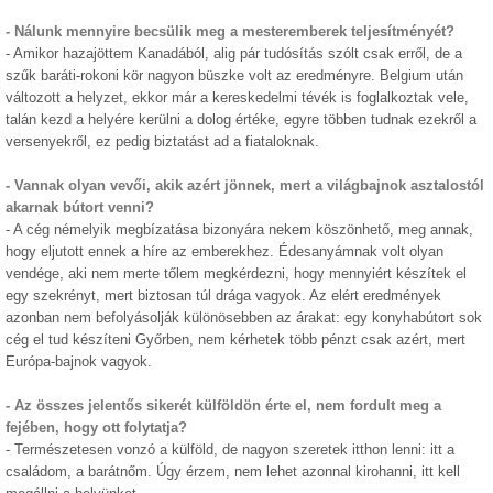
- Nálunk mennyire becsülik meg a mesteremberek teljesítményét?
- Amikor hazajöttem Kanadából, alig pár tudósítás szólt csak erről, de a
szűk baráti-rokoni kör nagyon büszke volt az eredményre. Belgium után
változott a helyzet, ekkor már a kereskedelmi tévék is foglalkoztak vele,
talán kezd a helyére kerülni a dolog értéke, egyre többen tudnak ezekről a
versenyekről, ez pedig biztatást ad a fiataloknak.
- Vannak olyan vevői, akik azért jönnek, mert a világbajnok asztalostól
akarnak bútort venni?
- A cég némelyik megbízatása bizonyára nekem köszönhető, meg annak,
hogy eljutott ennek a híre az emberekhez. Édesanyámnak volt olyan
vendége, aki nem merte tőlem megkérdezni, hogy mennyiért készítek el
egy szekrényt, mert biztosan túl drága vagyok. Az elért eredmények
azonban nem befolyásolják különösebben az árakat: egy konyhabútort sok
cég el tud készíteni Győrben, nem kérhetek több pénzt csak azért, mert
Európa-bajnok vagyok.
- Az összes jelentős sikerét külföldön érte el, nem fordult meg a
fejében, hogy ott folytatja?
- Természetesen vonzó a külföld, de nagyon szeretek itthon lenni: itt a
családom, a barátnőm. Úgy érzem, nem lehet azonnal kirohanni, itt kell