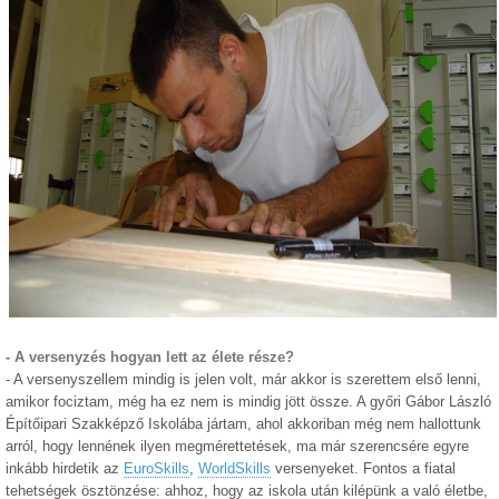
- A versenyzés hogyan lett az élete része?
- A versenyszellem mindig is jelen volt, már akkor is szerettem első lenni,
amikor fociztam, még ha ez nem is mindig jött össze. A győri Gábor László
Építőipari Szakképző Iskolába jártam, ahol akkoriban még nem hallottunk
arról, hogy lennének ilyen megmérettetések, ma már szerencsére egyre
inkább hirdetik az
EuroSkills
,
WorldSkills
versenyeket. Fontos a fiatal
tehetségek ösztönzése: ahhoz, hogy az iskola után kilépünk a való életbe,