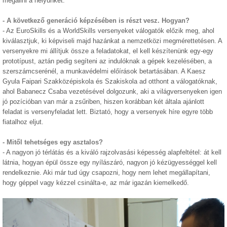
megállni a helyünket.
- A következő generáció képzésében is részt vesz. Hogyan?
- Az EuroSkills és a WorldSkills versenyeket válogatók előzik meg, ahol
kiválasztjuk, ki képviseli majd hazánkat a nemzetközi megmérettetésen. A
versenyekre mi állítjuk össze a feladatokat, el kell készítenünk egy-egy
prototípust, aztán pedig segíteni az indulóknak a gépek kezelésében, a
szerszámcserénél, a munkavédelmi előírások betartásában. A Kaesz
Gyula Faipari Szakközépiskola és Szakiskola ad otthont a válogatóknak,
ahol Babanecz Csaba vezetésével dolgozunk, aki a világversenyeken igen
jó pozícióban van már a zsűriben, hiszen korábban két általa ajánlott
feladat is versenyfeladat lett. Biztató, hogy a versenyek híre egyre több
fiatalhoz eljut.
- Mitől tehetséges egy asztalos?
- A nagyon jó térlátás és a kiváló rajzolvasási képesség alapfeltétel: át kell
látnia, hogyan épül össze egy nyílászáró, nagyon jó kézügyességgel kell
rendelkeznie. Aki már tud úgy csapozni, hogy nem lehet megállapítani,
hogy géppel vagy kézzel csinálta-e, az már igazán kiemelkedő.