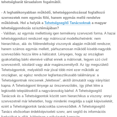
tehetségbarát társadalom fogalmától.
- A leghatékonyabban működő, tehetséggondozással foglalkozó
szervezetek nem egymás fölé, hanem egymás mellé rendelve
működnek. Hol a helyük a
Tehetségsegítő Tanácsoknak
a magyar
tehetséggondozás szisztémájában?
- Valóban, az egymás mellettiség igen termékeny szervezeti forma. A hazai
tehetséggondozó rendszert egy mátrixszal modellezhetnénk: nem
hierarchikus, alá- és fölérendeltségi viszonyok alapján működő rendszer,
hanem számos egymás mellett, párhuzamosan működő kisebb-nagyobb
szerveződés hozza létre a hálózatot. Lényeges, hogy az országban
gyakorlatilag bárki elemévé válhat ennek a mátrixnak, legyen szó civil
szervezetről, iskoláról vagy akár magánszemélyről. Az így megszülető
Tehetségpontok, melyekből már jóval több mint ezer működik az
országban, az egész rendszer legfantasztikusabb találmányai: a
Tehetségpontnak nincsenek „felettesei”, akitől útmutatót vagy irányítást
kapna. A Tehetségpont lényege az önszerveződés, így jöhet létre a
legkisebb településektől a nagyvárosokig bárhol. A Tehetségsegítő
Tanácsok és a Tehetségpontok között sem hierarchikus a viszony: ennyi
szervezetnél már lehetetlen, hogy mindenki megoldja a saját képviseletét,
ezért a Tehetségpontok tanácsokba szerveződtek. A Tehetségsegítő
Tanács elsősorban érdekképviseleti szerv, ami segítő és információs
funkciókat is ellát, különösen a pályázatok kapcsán.