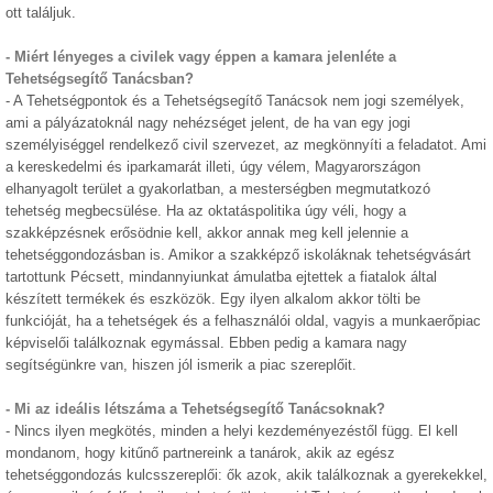
ott találjuk.
- Miért lényeges a civilek vagy éppen a kamara jelenléte a
Tehetségsegítő Tanácsban?
- A Tehetségpontok és a Tehetségsegítő Tanácsok nem jogi személyek,
ami a pályázatoknál nagy nehézséget jelent, de ha van egy jogi
személyiséggel rendelkező civil szervezet, az megkönnyíti a feladatot. Ami
a kereskedelmi és iparkamarát illeti, úgy vélem, Magyarországon
elhanyagolt terület a gyakorlatban, a mesterségben megmutatkozó
tehetség megbecsülése. Ha az oktatáspolitika úgy véli, hogy a
szakképzésnek erősödnie kell, akkor annak meg kell jelennie a
tehetséggondozásban is. Amikor a szakképző iskoláknak tehetségvásárt
tartottunk Pécsett, mindannyiunkat ámulatba ejtettek a fiatalok által
készített termékek és eszközök. Egy ilyen alkalom akkor tölti be
funkcióját, ha a tehetségek és a felhasználói oldal, vagyis a munkaerőpiac
képviselői találkoznak egymással. Ebben pedig a kamara nagy
segítségünkre van, hiszen jól ismerik a piac szereplőit.
- Mi az ideális létszáma a Tehetségsegítő Tanácsoknak?
- Nincs ilyen megkötés, minden a helyi kezdeményezéstől függ. El kell
mondanom, hogy kitűnő partnereink a tanárok, akik az egész
tehetséggondozás kulcsszereplői: ők azok, akik találkoznak a gyerekekkel,