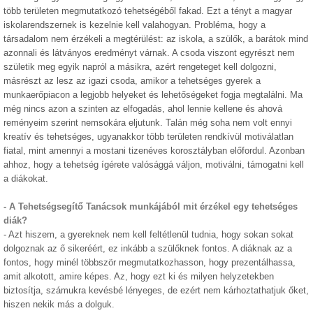
több területen megmutatkozó tehetségéből fakad. Ezt a tényt a magyar
iskolarendszernek is kezelnie kell valahogyan. Probléma, hogy a
társadalom nem érzékeli a megtérülést: az iskola, a szülők, a barátok mind
azonnali és látványos eredményt várnak. A csoda viszont egyrészt nem
születik meg egyik napról a másikra, azért rengeteget kell dolgozni,
másrészt az lesz az igazi csoda, amikor a tehetséges gyerek a
munkaerőpiacon a legjobb helyeket és lehetőségeket fogja megtalálni. Ma
még nincs azon a szinten az elfogadás, ahol lennie kellene és ahová
reményeim szerint nemsokára eljutunk. Talán még soha nem volt ennyi
kreatív és tehetséges, ugyanakkor több területen rendkívül motiválatlan
fiatal, mint amennyi a mostani tizenéves korosztályban előfordul. Azonban
ahhoz, hogy a tehetség ígérete valósággá váljon, motiválni, támogatni kell
a diákokat.
- A Tehetségsegítő Tanácsok munkájából mit érzékel egy tehetséges
diák?
- Azt hiszem, a gyereknek nem kell feltétlenül tudnia, hogy sokan sokat
dolgoznak az ő sikeréért, ez inkább a szülőknek fontos. A diáknak az a
fontos, hogy minél többször megmutatkozhasson, hogy prezentálhassa,
amit alkotott, amire képes. Az, hogy ezt ki és milyen helyzetekben
biztosítja, számukra kevésbé lényeges, de ezért nem kárhoztathatjuk őket,
hiszen nekik más a dolguk.