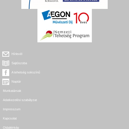
Hírlevél
Sajtószoba
A tehetség sokszínű
Naptár
Munkatársak
Adatkezelési szabályzat
Impresszum
Kapcsolat
Oldaltérkép