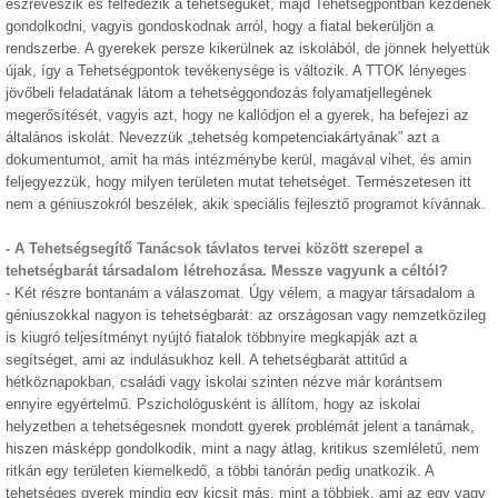
észreveszik és felfedezik a tehetségüket, majd Tehetségpontban kezdenek
gondolkodni, vagyis gondoskodnak arról, hogy a fiatal bekerüljön a
rendszerbe. A gyerekek persze kikerülnek az iskolából, de jönnek helyettük
újak, így a Tehetségpontok tevékenysége is változik. A TTOK lényeges
jövőbeli feladatának látom a tehetséggondozás folyamatjellegének
megerősítését, vagyis azt, hogy ne kallódjon el a gyerek, ha befejezi az
általános iskolát. Nevezzük „tehetség kompetenciakártyának” azt a
dokumentumot, amit ha más intézménybe kerül, magával vihet, és amin
feljegyezzük, hogy milyen területen mutat tehetséget. Természetesen itt
nem a géniuszokról beszélek, akik speciális fejlesztő programot kívánnak.
- A Tehetségsegítő Tanácsok távlatos tervei között szerepel a
tehetségbarát társadalom létrehozása. Messze vagyunk a céltól?
- Két részre bontanám a válaszomat. Úgy vélem, a magyar társadalom a
géniuszokkal nagyon is tehetségbarát: az országosan vagy nemzetközileg
is kiugró teljesítményt nyújtó fiatalok többnyire megkapják azt a
segítséget, ami az indulásukhoz kell. A tehetségbarát attitűd a
hétköznapokban, családi vagy iskolai szinten nézve már korántsem
ennyire egyértelmű. Pszichológusként is állítom, hogy az iskolai
helyzetben a tehetségesnek mondott gyerek problémát jelent a tanárnak,
hiszen másképp gondolkodik, mint a nagy átlag, kritikus szemléletű, nem
ritkán egy területen kiemelkedő, a többi tanórán pedig unatkozik. A
tehetséges gyerek mindig egy kicsit más, mint a többiek, ami az egy vagy