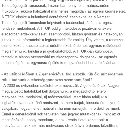
Tehetségsegítő Tanácsnak, hiszen bármennyire is mátrixszerűen
működünk, ekkora hálózatnál már nehéz megoldani az egyéni képviseletet.
A TTOK elnöke a különböző döntéshozó szerveknél és a Nemzeti
Tehetségsegítő Tanácsban képviseli a tanácsokat, átlátja az egész
rendszer működését. A TTOK eddigi működését pozitívan értékelem,
elsősorban érdekképviseleti szempontból, hiszen gyorsan és hatékonyan
jutnak el az információk a legfontosabb fórumokig. Úgy vélem, a rendszer
elemei közötti kapcsolatokat erősíteni kell: érdemes egymás működését
megismernünk, tanulni a jó gyakorlatokból. A TTOK-ban különböző,
tematikus alapon szerveződő munkacsoportok dolgoznak: az egymás
mellettiség és az egymásra épülés is megvalósul ebben a felállásban.
- Az utóbbi időben a Z generációval foglalkozik. Kik ők, mit érdemes
róluk tudnunk a tehetséggondozás szempontjából?
- A 2000-es évtizedben születetteket nevezzük Z generációnak. Nagyon
megváltozott fiatalokkal kell dolgoznunk, a megszokottól eltérő
megközelítési módokkal, új módszerekkel. Mert hiába találjuk a
leghatékonyabbnak tűnő rendszert, ha nem tudjuk, kicsoda és milyen ő
valójában, hogyan lehet motiválni, ha nem ismerjük, mi érdekli és miért.
Ennél a generációnál sok területen más jegyek mutatkoznak, mint az őt
megelőzőknél: ahogy mondtam, a sok kreatív fiatal között sok a
motiválatlan, akikhez más motivációs struktúrával érdemes közelíteni.