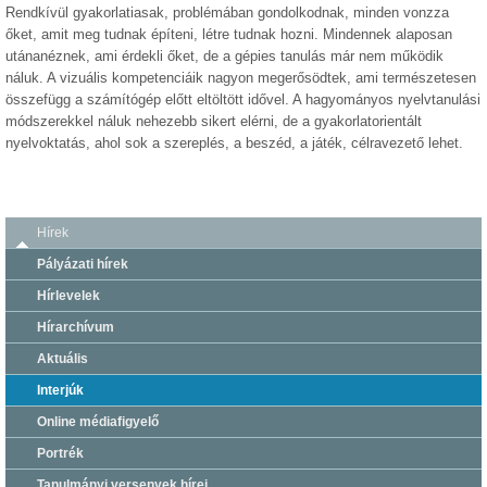
Rendkívül gyakorlatiasak, problémában gondolkodnak, minden vonzza
őket, amit meg tudnak építeni, létre tudnak hozni. Mindennek alaposan
utánanéznek, ami érdekli őket, de a gépies tanulás már nem működik
náluk. A vizuális kompetenciáik nagyon megerősödtek, ami természetesen
összefügg a számítógép előtt eltöltött idővel. A hagyományos nyelvtanulási
módszerekkel náluk nehezebb sikert elérni, de a gyakorlatorientált
nyelvoktatás, ahol sok a szereplés, a beszéd, a játék, célravezető lehet.
Hírek
Pályázati hírek
Hírlevelek
Hírarchívum
Aktuális
Interjúk
Online médiafigyelő
Portrék
Tanulmányi versenyek hírei