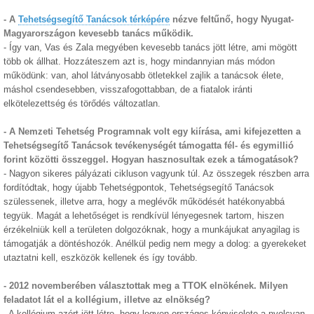
- A
Tehetségsegítő Tanácsok térképére
nézve feltűnő, hogy Nyugat-
Magyarországon kevesebb tanács működik.
- Így van, Vas és Zala megyében kevesebb tanács jött létre, ami mögött
több ok állhat. Hozzáteszem azt is, hogy mindannyian más módon
működünk: van, ahol látványosabb ötletekkel zajlik a tanácsok élete,
máshol csendesebben, visszafogottabban, de a fiatalok iránti
elkötelezettség és törődés változatlan.
- A Nemzeti Tehetség Programnak volt egy kiírása, ami kifejezetten a
Tehetségsegítő Tanácsok tevékenységét támogatta fél- és egymillió
forint közötti összeggel. Hogyan hasznosultak ezek a támogatások?
- Nagyon sikeres pályázati cikluson vagyunk túl. Az összegek részben arra
fordítódtak, hogy újabb Tehetségpontok, Tehetségsegítő Tanácsok
szülessenek, illetve arra, hogy a meglévők működését hatékonyabbá
tegyük. Magát a lehetőséget is rendkívül lényegesnek tartom, hiszen
érzékelniük kell a területen dolgozóknak, hogy a munkájukat anyagilag is
támogatják a döntéshozók. Anélkül pedig nem megy a dolog: a gyerekeket
utaztatni kell, eszközök kellenek és így tovább.
- 2012 novemberében választottak meg a TTOK elnökének. Milyen
feladatot lát el a kollégium, illetve az elnökség?
- A kollégium azért jött létre, hogy legyen országos képviselete a nyolcvan