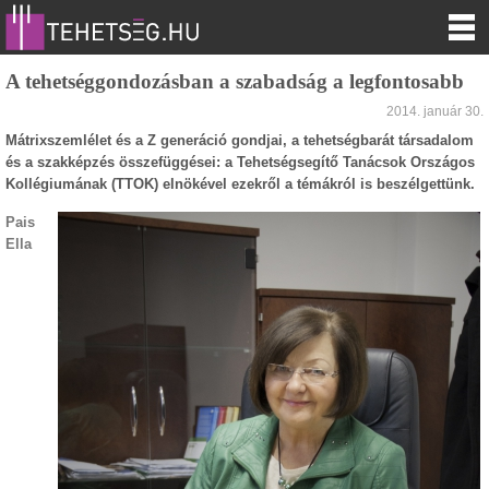
A tehetséggondozásban a szabadság a legfontosabb
2014. január 30.
Mátrixszemlélet és a Z generáció gondjai, a tehetségbarát társadalom
és a szakképzés összefüggései: a Tehetségsegítő Tanácsok Országos
Kollégiumának (TTOK) elnökével ezekről a témákról is beszélgettünk.
Pais
Ella