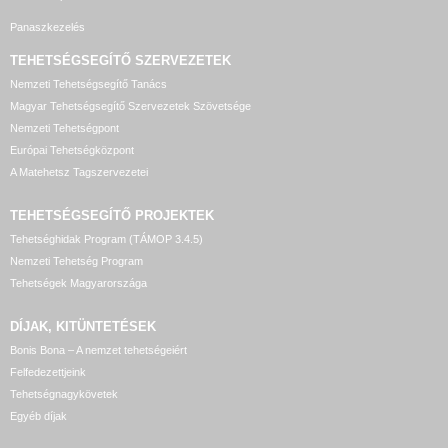
Panaszkezelés
TEHETSÉGSEGÍTŐ SZERVEZETEK
Nemzeti Tehetségsegítő Tanács
Magyar Tehetségsegítő Szervezetek Szövetsége
Nemzeti Tehetségpont
Európai Tehetségközpont
A Matehetsz Tagszervezetei
TEHETSÉGSEGÍTŐ
PROJEKTEK
Tehetséghidak Program (TÁMOP 3.4.5)
Nemzeti Tehetség Program
Tehetségek Magyarországa
DÍJAK, KITÜNTETÉSEK
Bonis Bona – A nemzet tehetségeiért
Felfedezettjeink
Tehetségnagykövetek
Egyéb díjak