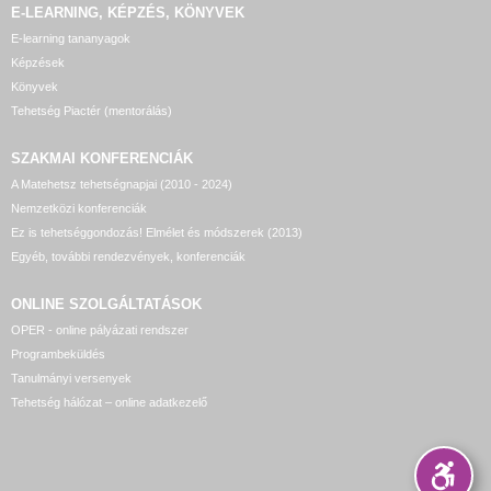
E-LEARNING, KÉPZÉS, KÖNYVEK
E-learning tananyagok
Képzések
Könyvek
Tehetség Piactér (mentorálás)
SZAKMAI KONFERENCIÁK
A Matehetsz tehetségnapjai (2010 - 2024)
Nemzetközi konferenciák
Ez is tehetséggondozás! Elmélet és módszerek (2013)
Egyéb, további rendezvények, konferenciák
ONLINE SZOLGÁLTATÁSOK
OPER - online pályázati rendszer
Programbeküldés
Tanulmányi versenyek
Tehetség hálózat – online adatkezelő