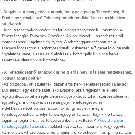
- Vagyis ez a magyarázata annak, hogy az egy-egy Tehetségsegítő
Tanácshoz csatlakozó Tehetségpontok rendkívül eltérő területeken
működnek.
- Igen, a tanácsok többsége területi alapon szerveződik – szemben a
Tehetségsegítő Tanácsok Országos Kollégiumával –, a rendszer ettől
marad szabad, rugalmas és nyitott. A tehetséggondozásban ma a
szabadságot tartom a legfontosabbnak, különösen a Z generáció igényeit
figyelembe véve, hiszen az ő elvárásaik között például nincs helye
semmiféle hierarchikus kötöttségnek.
- A Tehetségsegítő Tanácsok mindig erős helyi bázissal rendelkeznek.
Hogyan jönnek létre?
- Az országban ott születnek igazán erős helyi Tehetségsegítő Tanácsok,
ahol létezik egy elkötelezett iskolavezető, aki a régióban fellelhető
legkülönbözőbb tehetségterületen dolgozó csoportokat, szerveződéseket
egybefogja, munkájukat összehangolja, lehetőséget ad és
érdekképviseletet biztosít a számukra. Így születik meg a
Tehetségpontokból a helyi Tehetségsegítő Tanács. Hogy kik a tanács
tagjai, az regionálisan és településenként is változó. A
Pécs-Baranyai
Tehetségsegítő Tanácsban
például közoktatási intézmény vagy egyetemi
kar mellett civil szervezetet és a regionális kereskedelmi és iparkamarát is