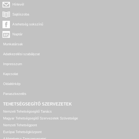
Hírlevél
Sajtószoba
A tehetség sokszínű
Naptár
Munkatársak
Adatkezelési szabályzat
Impresszum
Kapcsolat
Oldaltérkép
Panaszkezelés
TEHETSÉGSEGÍTŐ SZERVEZETEK
Nemzeti Tehetségsegítő Tanács
Magyar Tehetségsegítő Szervezetek Szövetsége
Nemzeti Tehetségpont
Európai Tehetségközpont
A Matehetsz Tagszervezetei