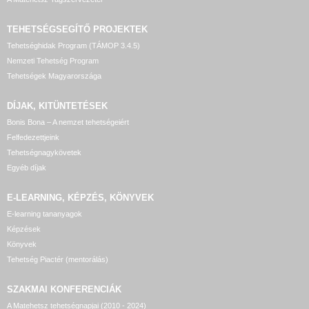
TEHETSÉGSEGÍTŐ
PROJEKTEK
Tehetséghidak Program (TÁMOP 3.4.5)
Nemzeti Tehetség Program
Tehetségek Magyarországa
DÍJAK, KITÜNTETÉSEK
Bonis Bona – A nemzet tehetségeiért
Felfedezettjeink
Tehetségnagykövetek
Egyéb díjak
E-LEARNING, KÉPZÉS, KÖNYVEK
E-learning tananyagok
Képzések
Könyvek
Tehetség Piactér (mentorálás)
SZAKMAI KONFERENCIÁK
A Matehetsz tehetségnapjai (2010 - 2024)