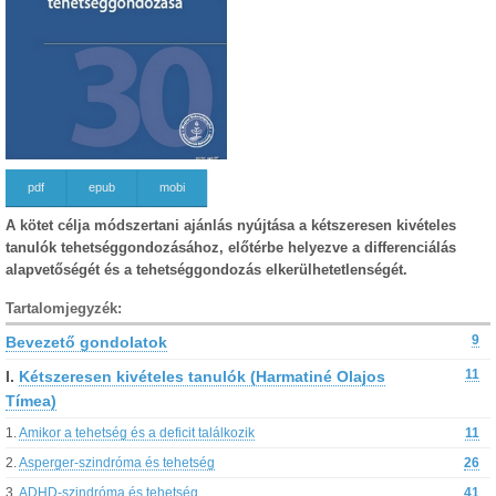
pdf
epub
mobi
A kötet célja módszertani ajánlás nyújtása a kétszeresen kivételes
tanulók tehetséggondozásához, előtérbe helyezve a differenciálás
alapvetőségét és a tehetséggondozás elkerülhetetlenségét.
Tartalomjegyzék:
Bevezető gondolatok
9
I.
Kétszeresen kivételes tanulók (Harmatiné Olajos
11
Tímea)
1.
Amikor a tehetség és a deficit találkozik
11
2.
Asperger-szindróma és tehetség
26
3.
ADHD-szindróma és tehetség
41