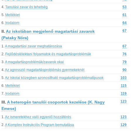
4.
Tanulási zavar és tehetség
53
5.
Melléklet
61
6.
Irodalom
64
II.
Az iskolában megjelenő magatartási zavarok
67
(Pataky Nóra)
1.
A magatartási zavar meghatározása
67
2.
Fejlődéslélektani folyamatok és magatartásproblémák
76
3.
A magatartásproblémák/zavarok okai
79
4.
Az agresszió magatartásproblémás gyermekeknél
90
5.
Az iskolai közegben azonosítható magatartásproblématípusok
103
6.
Melléklet
115
7.
Irodalom
119
III.
A heterogén tanulói csoportok kezelése (K. Nagy
123
Emese)
1.
Az ismeretekhez való egyenlő hozzáférés
123
2.
A Komplex Instrukciós Program bemutatása
129