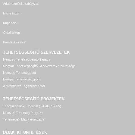
Adatkezelési szabályzat
Impresszum
Kapcsolat
Oldaltérkép
Panaszkezelés
TEHETSÉGSEGÍTŐ SZERVEZETEK
Nemzeti Tehetségsegítő Tanács
Magyar Tehetségsegítő Szervezetek Szövetsége
Nemzeti Tehetségpont
Európai Tehetségközpont
A Matehetsz Tagszervezetei
TEHETSÉGSEGÍTŐ
PROJEKTEK
Tehetséghidak Program (TÁMOP 3.4.5)
Nemzeti Tehetség Program
Tehetségek Magyarországa
DÍJAK, KITÜNTETÉSEK