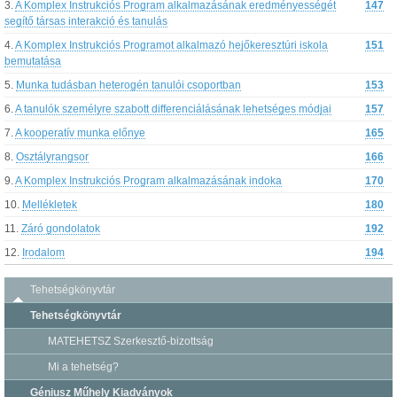
3.
A Komplex Instrukciós Program alkalmazásának eredményességét
147
segítő társas interakció és tanulás
4.
A Komplex Instrukciós Programot alkalmazó hejőkeresztúri iskola
151
bemutatása
5.
Munka tudásban heterogén tanulói csoportban
153
6.
A tanulók személyre szabott differenciálásának lehetséges módjai
157
7.
A kooperatív munka előnye
165
8.
Osztályrangsor
166
9.
A Komplex Instrukciós Program alkalmazásának indoka
170
10.
Mellékletek
180
11.
Záró gondolatok
192
12.
Irodalom
194
Tehetségkönyvtár
Tehetségkönyvtár
MATEHETSZ Szerkesztő-bizottság
Mi a tehetség?
Géniusz Műhely Kiadványok