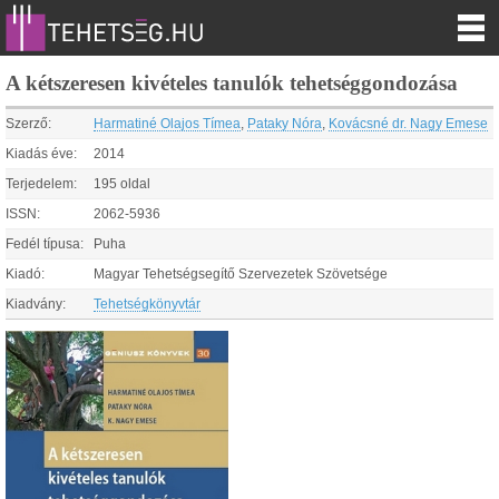
A kétszeresen kivételes tanulók tehetséggondozása
Szerző:
Harmatiné Olajos Tímea
,
Pataky Nóra
,
Kovácsné dr. Nagy Emese
Kiadás éve:
2014
Terjedelem:
195 oldal
ISSN:
2062-5936
Fedél típusa:
Puha
Kiadó:
Magyar Tehetségsegítő Szervezetek Szövetsége
Kiadvány:
Tehetségkönyvtár