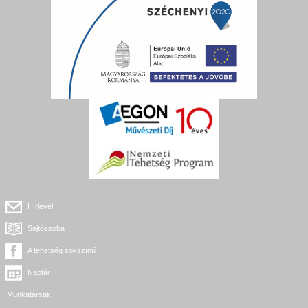
Hírlevél
Sajtószoba
A tehetség sokszínű
Naptár
Munkatársak