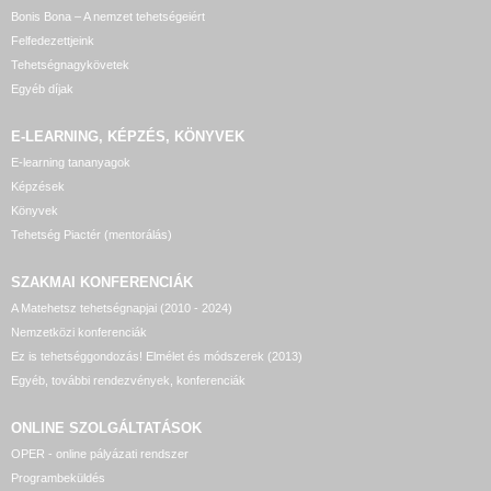
Bonis Bona – A nemzet tehetségeiért
Felfedezettjeink
Tehetségnagykövetek
Egyéb díjak
E-LEARNING, KÉPZÉS, KÖNYVEK
E-learning tananyagok
Képzések
Könyvek
Tehetség Piactér (mentorálás)
SZAKMAI KONFERENCIÁK
A Matehetsz tehetségnapjai (2010 - 2024)
Nemzetközi konferenciák
Ez is tehetséggondozás! Elmélet és módszerek (2013)
Egyéb, további rendezvények, konferenciák
ONLINE SZOLGÁLTATÁSOK
OPER - online pályázati rendszer
Programbeküldés