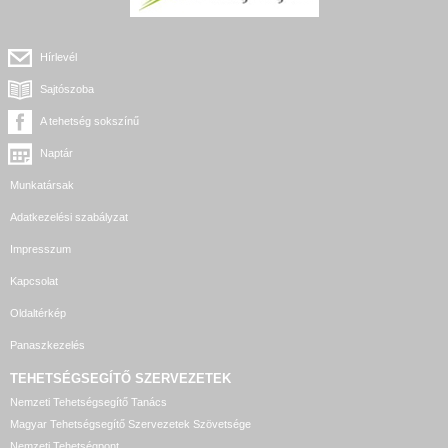
Hírlevél
Sajtószoba
A tehetség sokszínű
Naptár
Munkatársak
Adatkezelési szabályzat
Impresszum
Kapcsolat
Oldaltérkép
Panaszkezelés
TEHETSÉGSEGÍTŐ SZERVEZETEK
Nemzeti Tehetségsegítő Tanács
Magyar Tehetségsegítő Szervezetek Szövetsége
Nemzeti Tehetségpont