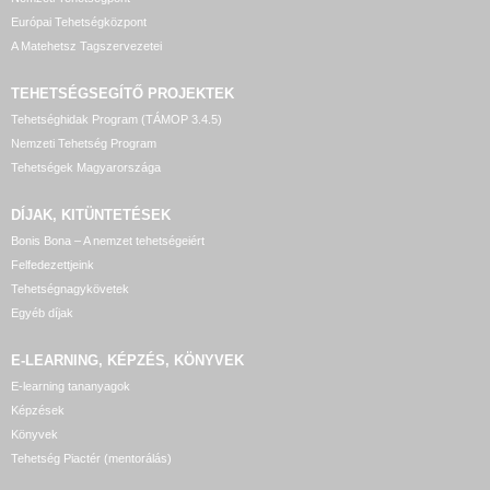
Európai Tehetségközpont
A Matehetsz Tagszervezetei
TEHETSÉGSEGÍTŐ
PROJEKTEK
Tehetséghidak Program (TÁMOP 3.4.5)
Nemzeti Tehetség Program
Tehetségek Magyarországa
DÍJAK, KITÜNTETÉSEK
Bonis Bona – A nemzet tehetségeiért
Felfedezettjeink
Tehetségnagykövetek
Egyéb díjak
E-LEARNING, KÉPZÉS, KÖNYVEK
E-learning tananyagok
Képzések
Könyvek
Tehetség Piactér (mentorálás)