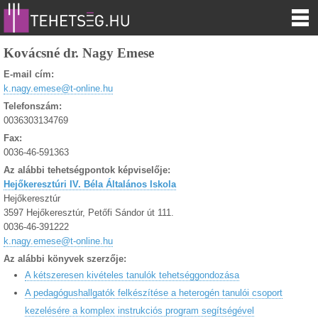
Kovácsné dr. Nagy Emese
E-mail cím:
k.nagy.emese@t-online.hu
Telefonszám:
0036303134769
Fax:
0036-46-591363
Az alábbi tehetségpontok képviselője:
Hejőkeresztúri IV. Béla Általános Iskola
Hejőkeresztúr
3597 Hejőkeresztúr, Petőfi Sándor út 111.
0036-46-391222
k.nagy.emese@t-online.hu
Az alábbi könyvek szerzője:
A kétszeresen kivételes tanulók tehetséggondozása
A pedagógushallgatók felkészítése a heterogén tanulói csoport
kezelésére a komplex instrukciós program segítségével