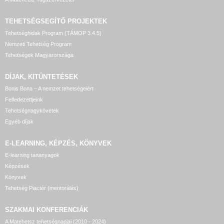
TEHETSÉGSEGÍTŐ
PROJEKTEK
Tehetséghidak Program (TÁMOP 3.4.5)
Nemzeti Tehetség Program
Tehetségek Magyarországa
DÍJAK, KITÜNTETÉSEK
Bonis Bona – A nemzet tehetségeiért
Felfedezettjeink
Tehetségnagykövetek
Egyéb díjak
E-LEARNING, KÉPZÉS, KÖNYVEK
E-learning tananyagok
Képzések
Könyvek
Tehetség Piactér (mentorálás)
SZAKMAI KONFERENCIÁK
A Matehetsz tehetségnapjai (2010 - 2024)