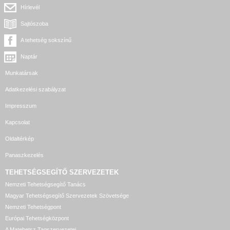
Hírlevél
Sajtószoba
A tehetség sokszínű
Naptár
Munkatársak
Adatkezelési szabályzat
Impresszum
Kapcsolat
Oldaltérkép
Panaszkezelés
TEHETSÉGSEGÍTŐ SZERVEZETEK
Nemzeti Tehetségsegítő Tanács
Magyar Tehetségsegítő Szervezetek Szövetsége
Nemzeti Tehetségpont
Európai Tehetségközpont
A Matehetsz Tagszervezetei