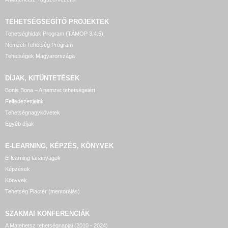
TEHETSÉGSEGÍTŐ
PROJEKTEK
Tehetséghidak Program (TÁMOP 3.4.5)
Nemzeti Tehetség Program
Tehetségek Magyarországa
DÍJAK, KITÜNTETÉSEK
Bonis Bona – A nemzet tehetségeiért
Felfedezettjeink
Tehetségnagykövetek
Egyéb díjak
E-LEARNING, KÉPZÉS, KÖNYVEK
E-learning tananyagok
Képzések
Könyvek
Tehetség Piactér (mentorálás)
SZAKMAI KONFERENCIÁK
A Matehetsz tehetségnapjai (2010 - 2024)