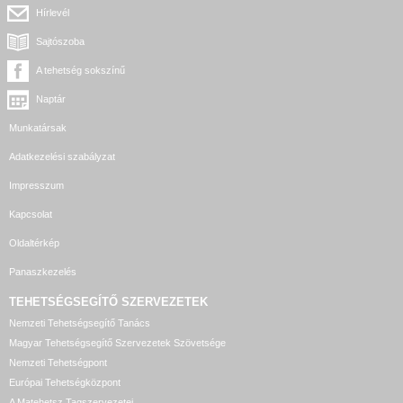
Hírlevél
Sajtószoba
A tehetség sokszínű
Naptár
Munkatársak
Adatkezelési szabályzat
Impresszum
Kapcsolat
Oldaltérkép
Panaszkezelés
TEHETSÉGSEGÍTŐ SZERVEZETEK
Nemzeti Tehetségsegítő Tanács
Magyar Tehetségsegítő Szervezetek Szövetsége
Nemzeti Tehetségpont
Európai Tehetségközpont
A Matehetsz Tagszervezetei