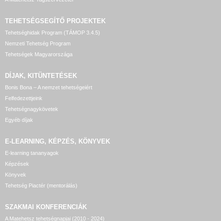
TEHETSÉGSEGÍTŐ
PROJEKTEK
Tehetséghidak Program (TÁMOP 3.4.5)
Nemzeti Tehetség Program
Tehetségek Magyarországa
DÍJAK, KITÜNTETÉSEK
Bonis Bona – A nemzet tehetségeiért
Felfedezettjeink
Tehetségnagykövetek
Egyéb díjak
E-LEARNING, KÉPZÉS, KÖNYVEK
E-learning tananyagok
Képzések
Könyvek
Tehetség Piactér (mentorálás)
SZAKMAI KONFERENCIÁK
A Matehetsz tehetségnapjai (2010 - 2024)