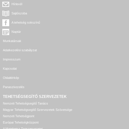
Hírlevél
Sajtószoba
A tehetség sokszínű
Naptár
Munkatársak
Adatkezelési szabályzat
Impresszum
Kapcsolat
Oldaltérkép
Panaszkezelés
TEHETSÉGSEGÍTŐ SZERVEZETEK
Nemzeti Tehetségsegítő Tanács
Magyar Tehetségsegítő Szervezetek Szövetsége
Nemzeti Tehetségpont
Európai Tehetségközpont
A Matehetsz Tagszervezetei