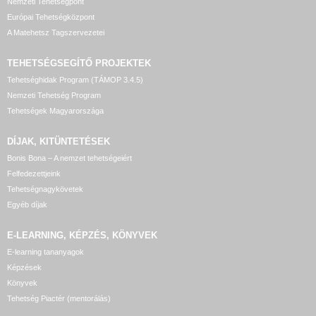
Nemzeti Tehetségpont
Európai Tehetségközpont
A Matehetsz Tagszervezetei
TEHETSÉGSEGÍTŐ
PROJEKTEK
Tehetséghidak Program (TÁMOP 3.4.5)
Nemzeti Tehetség Program
Tehetségek Magyarországa
DÍJAK, KITÜNTETÉSEK
Bonis Bona – A nemzet tehetségeiért
Felfedezettjeink
Tehetségnagykövetek
Egyéb díjak
E-LEARNING, KÉPZÉS, KÖNYVEK
E-learning tananyagok
Képzések
Könyvek
Tehetség Piactér (mentorálás)