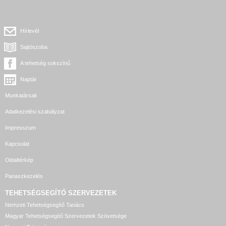
Hírlevél
Sajtószoba
A tehetség sokszínű
Naptár
Munkatársak
Adatkezelési szabályzat
Impresszum
Kapcsolat
Oldaltérkép
Panaszkezelés
TEHETSÉGSEGÍTŐ SZERVEZETEK
Nemzeti Tehetségsegítő Tanács
Magyar Tehetségsegítő Szervezetek Szövetsége