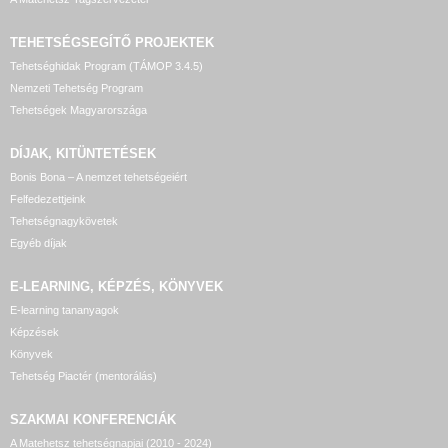
TEHETSÉGSEGÍTŐ
PROJEKTEK
Tehetséghidak Program (TÁMOP 3.4.5)
Nemzeti Tehetség Program
Tehetségek Magyarországa
DÍJAK, KITÜNTETÉSEK
Bonis Bona – A nemzet tehetségeiért
Felfedezettjeink
Tehetségnagykövetek
Egyéb díjak
E-LEARNING, KÉPZÉS, KÖNYVEK
E-learning tananyagok
Képzések
Könyvek
Tehetség Piactér (mentorálás)
SZAKMAI KONFERENCIÁK
A Matehetsz tehetségnapjai (2010 - 2024)