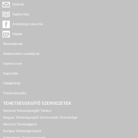
Hírlevél
Sajtószoba
A tehetség sokszínű
Naptár
Munkatársak
Adatkezelési szabályzat
Impresszum
Kapcsolat
Oldaltérkép
Panaszkezelés
TEHETSÉGSEGÍTŐ SZERVEZETEK
Nemzeti Tehetségsegítő Tanács
Magyar Tehetségsegítő Szervezetek Szövetsége
Nemzeti Tehetségpont
Európai Tehetségközpont
A Matehetsz Tagszervezetei