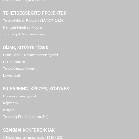
TEHETSÉGSEGÍTŐ
PROJEKTEK
Tehetséghidak Program (TÁMOP 3.4.5)
Nemzeti Tehetség Program
Tehetségek Magyarországa
DÍJAK, KITÜNTETÉSEK
Bonis Bona – A nemzet tehetségeiért
Felfedezettjeink
Tehetségnagykövetek
Egyéb díjak
E-LEARNING, KÉPZÉS, KÖNYVEK
E-learning tananyagok
Képzések
Könyvek
Tehetség Piactér (mentorálás)
SZAKMAI KONFERENCIÁK
A Matehetsz tehetségnapjai (2010 - 2024)