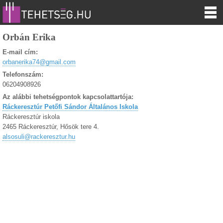
Orbán Erika
E-mail cím:
orbanerika74@gmail.com
Telefonszám:
06204908926
Az alábbi tehetségpontok kapcsolattartója:
Ráckeresztúr Petőfi Sándor Általános Iskola
Ráckeresztúr iskola
2465 Ráckeresztúr, Hősök tere 4.
alsosuli@rackeresztur.hu