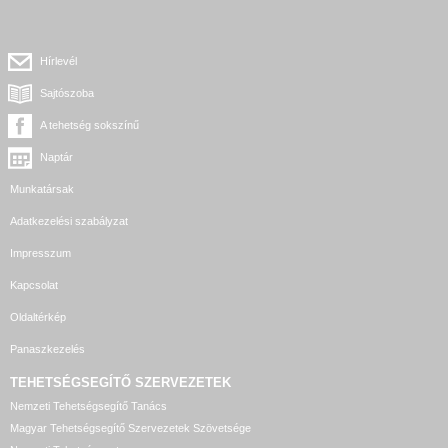
Hírlevél
Sajtószoba
A tehetség sokszínű
Naptár
Munkatársak
Adatkezelési szabályzat
Impresszum
Kapcsolat
Oldaltérkép
Panaszkezelés
TEHETSÉGSEGÍTŐ SZERVEZETEK
Nemzeti Tehetségsegítő Tanács
Magyar Tehetségsegítő Szervezetek Szövetsége