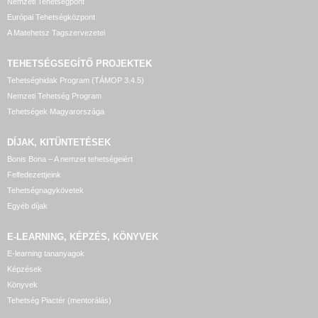
Nemzeti Tehetségpont
Európai Tehetségközpont
A Matehetsz Tagszervezetei
TEHETSÉGSEGÍTŐ
PROJEKTEK
Tehetséghidak Program (TÁMOP 3.4.5)
Nemzeti Tehetség Program
Tehetségek Magyarországa
DÍJAK, KITÜNTETÉSEK
Bonis Bona – A nemzet tehetségeiért
Felfedezettjeink
Tehetségnagykövetek
Egyéb díjak
E-LEARNING, KÉPZÉS, KÖNYVEK
E-learning tananyagok
Képzések
Könyvek
Tehetség Piactér (mentorálás)