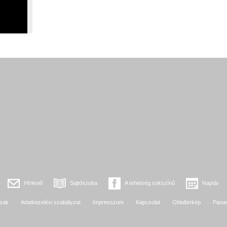
Hírlevél
Sajtószoba
A tehetség sokszínű
Naptár
sak
Adatkezelési szabályzat
Impresszum
Kapcsolat
Oldaltérkép
Pana