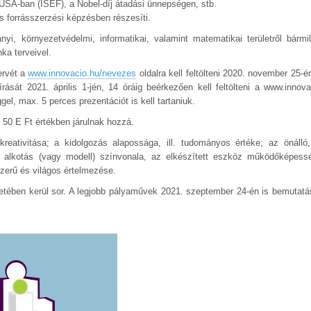
USA-ban (ISEF), a Nobel-díj átadási ünnepségen, stb.
s forrásszerzési képzésben részesíti.
yi, környezetvédelmi, informatikai, valamint matematikai területről bármi
ka terveivel.
ervét a
www.innovacio.hu/nevezes
oldalra kell feltölteni 2020. november 25-é
írását 2021. április 1-jén, 14 óráig beérkezően kell feltölteni a www.innov
ggel, max. 5 perces prezentációt is kell tartaniuk.
 50 E Ft értékben járulnak hozzá.
eativitása; a kidolgozás alapossága, ill. tudományos értéke; az önálló
i alkotás (vagy modell) színvonala, az elkészített eszköz működőképessé
zerű és világos értelmezése.
etében kerül sor. A legjobb pályaművek 2021. szeptember 24-én is bemutatá