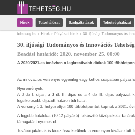
Hírek
Tutorhálózat
Szolgáltatások
Tehetséghálózat
tehetseg.hu
Hírek
Pályázati hírek
30. ifjúsági Tudományos és Inn
30. ifjúsági Tudományos és Innovációs Tehetsé
Beadási határidő:
2020.
november
25
.
00:00
A 2020/2021-es tanévben a legkreatívabb diákok 100 többletpont
Az innovációs versenyre egyénileg vagy kétfős csapatban pályázhatn
Nyeremények:
A 3 db I. díjas, a 3 db II. díjas és a 4 db III. díjas pályázat k
legsikeresebb díjazott határon túli fiatal.
A verseny 1-3. helyezettjei 100 többletpontot kapnak a 2021. évi 
A legjobb fiatalokat (10-12 pályázó) felkészítő középiskolai tanárok
támogatást nyernek el.
További jutalmak is kiosztásra kerülnek: a versenyen kiválasztott