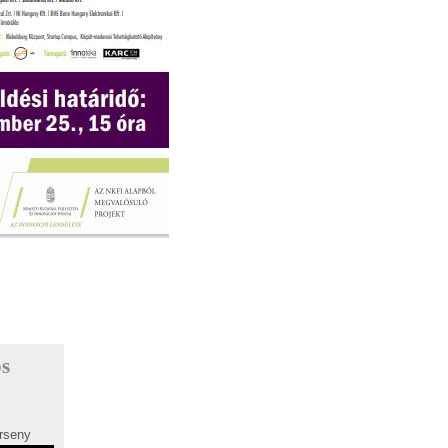
ós
rseny