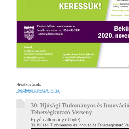
Hivatkozások:
Részletes pályázati kiírás
30. Ifjúsági Tudományos és Innováci
Tehetségkutató Verseny
Egyéb állomány (0 byte)
30. Ifjúsági Tudományos és Innovációs Tehetségkutató Ve