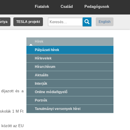
Fiatalok
Család
Pedagógusok
rtya
TESLA projekt
English
Hírek
Pályázati hírek
Hírlevelek
Hírarchívum
Aktuális
Interjúk
 díjazott és a
Online médiafigyelő
Portrék
Tanulmányi versenyek hírei
skolák 1 M Ft
k között az EU