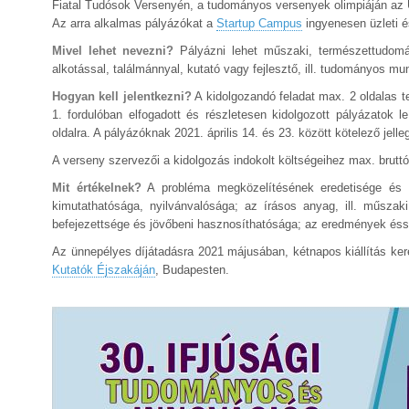
Fiatal Tudósok Versenyén, a tudományos versenyek olimpiáján az 
Az arra alkalmas pályázókat a
Startup Campus
ingyenesen üzleti é
Mivel lehet nevezni?
Pályázni lehet műszaki, természettudomán
alkotással, találmánnyal, kutató vagy fejlesztő, ill. tudományos mun
Hogyan kell jelentkezni?
A kidolgozandó feladat max. 2 oldalas t
1. fordulóban elfogadott és részletesen kidolgozott pályázatok le
oldalra. A pályázóknak 2021. április 14. és 23. között kötelező jelle
A verseny szervezői a kidolgozás indokolt költségeihez max. bruttó
Mit értékelnek?
A probléma megközelítésének eredetisége és kr
kimutathatósága, nyilvánvalósága; az írásos anyag, ill. műszak
befejezettsége és jövőbeni hasznosíthatósága; az eredmények éss
Az ünnepélyes díjátadásra 2021 májusában, kétnapos kiállítás ker
Kutatók Éjszakáján
, Budapesten.