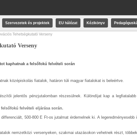
Szervezetek és projektek
EU hálózat
Kézikönyv
Pedagóguská
ovációs Tehetségkutató Verseny
gkutató Verseny
ot kaphatnak a felsőfokú felvételi során
ak középiskolás fiatalok, határon túli magyar fiatalokat is beleértve.
észítői jelentős pénzjutalomban részesülnek. Különdíjat kap a legfiatalabb
felsőfokú felvételi eljárása során.
 differenciált, 500-800 E Ft-os jutalmat érdemelnek ki. A
legeredményesebb i
 fiatalok nemzetközi versenyeken, szakmai utazásokon vehetnek részt, többe