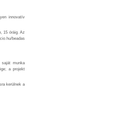
lyen innovatív
n, 15 óráig. Az
acio.hu/beadas
, saját munka
ge; a projekt
sra kerülnek a