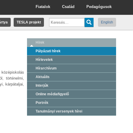
Fiatalok
Család
Pedagógusok
rtya
TESLA projekt
English
Hírek
Pályázati hírek
Hírlevelek
Hírarchívum
a középiskolás
Aktuális
, történelmi,
, kárpátaljai,
Interjúk
Online médiafigyelő
Portrék
Tanulmányi versenyek hírei