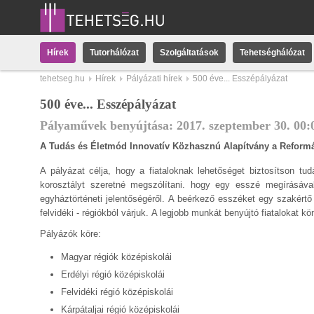
Hírek
Tutorhálózat
Szolgáltatások
Tehetséghálózat
tehetseg.hu
Hírek
Pályázati hírek
500 éve... Esszépályázat
500 éve... Esszépályázat
Pályaművek benyújtása:
2017.
szeptember
30
.
00:
A Tudás és Életmód Innovatív Közhasznú Alapítvány a Reformác
A pályázat célja, hogy a fiataloknak lehetőséget biztosítson t
korosztályt szeretné megszólítani. hogy egy esszé megírásával 
egyháztörténeti jelentőségéről. A beérkező esszéket egy szakértő b
felvidéki - régiókból várjuk. A legjobb munkát benyújtó fiatalokat k
Pályázók köre:
Magyar régiók középiskolái
Erdélyi régió középiskolái
Felvidéki régió középiskolái
Kárpátaljai régió középiskolái