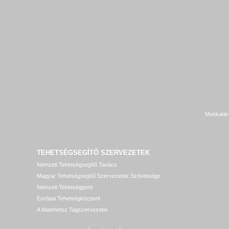
Munkatár
TEHETSÉGSEGÍTŐ SZERVEZETEK
Nemzeti Tehetségsegítő Tanács
Magyar Tehetségsegítő Szervezetek Szövetsége
Nemzeti Tehetségpont
Európai Tehetségközpont
A Matehetsz Tagszervezetei