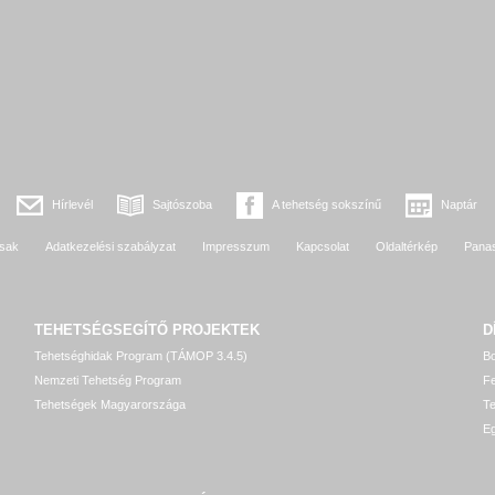
Hírlevél
Sajtószoba
A tehetség sokszínű
Naptár
sak
Adatkezelési szabályzat
Impresszum
Kapcsolat
Oldaltérkép
Pana
TEHETSÉGSEGÍTŐ
PROJEKTEK
D
Tehetséghidak Program (TÁMOP 3.4.5)
Bo
Nemzeti Tehetség Program
Fe
Tehetségek Magyarországa
T
Eg