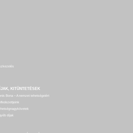
szkezelés
ÍJAK, KITÜNTETÉSEK
nis Bona – A nemzet tehetségeiért
lfedezettjeink
ehetségnagykövetek
yéb díjak