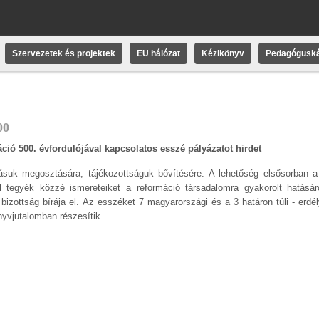
Szervezetek és projektek
EU hálózat
Kézikönyv
Pedagóguská
00
ió 500. évfordulójával kapcsolatos esszé pályázatot hirdet
udásuk megosztására, tájékozottságuk bővítésére. A lehetőség elsősorban 
tegyék közzé ismereteiket a reformáció társadalomra gyakorolt hatásáról
izottság bírája el. Az esszéket 7 magyarországi és a 3 határon túli - erdélyi
önyvjutalomban részesítik.