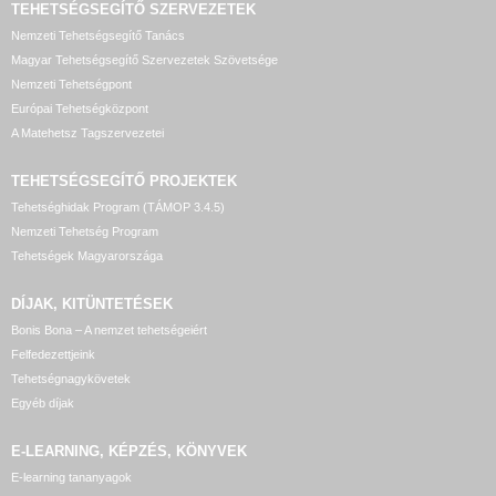
TEHETSÉGSEGÍTŐ SZERVEZETEK
Nemzeti Tehetségsegítő Tanács
Magyar Tehetségsegítő Szervezetek Szövetsége
Nemzeti Tehetségpont
Európai Tehetségközpont
A Matehetsz Tagszervezetei
TEHETSÉGSEGÍTŐ
PROJEKTEK
Tehetséghidak Program (TÁMOP 3.4.5)
Nemzeti Tehetség Program
Tehetségek Magyarországa
DÍJAK, KITÜNTETÉSEK
Bonis Bona – A nemzet tehetségeiért
Felfedezettjeink
Tehetségnagykövetek
Egyéb díjak
E-LEARNING, KÉPZÉS, KÖNYVEK
E-learning tananyagok