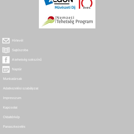
Hírlevél
Sajtószoba
A tehetség sokszínű
Naptár
Munkatársak
Adatkezelési szabályzat
Impresszum
Kapcsolat
Oldaltérkép
Panaszkezelés