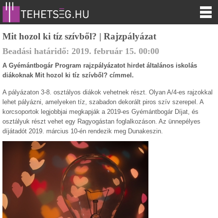
Mit hozol ki tíz szívből? | Rajzpályázat
Beadási határidő:
2019.
február
15
.
00:00
A Gyémántbogár Program rajzpályázatot hirdet általános iskolás
diákoknak Mit hozol ki tíz szívből? címmel.
A pályázaton 3-8. osztályos diákok vehetnek részt. Olyan A/4-es rajzokkal
lehet pályázni, amelyeken tíz, szabadon dekorált piros szív szerepel. A
korcsoportok legjobbjai megkapják a 2019-es Gyémántbogár Díjat, és
osztályuk részt vehet egy Ragyogástan foglalkozáson. Az ünnepélyes
díjátadót 2019. március 10-én rendezik meg Dunakeszin.