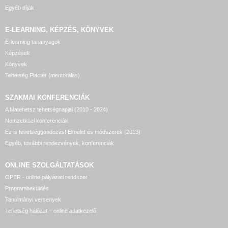
Egyéb díjak
E-LEARNING, KÉPZÉS, KÖNYVEK
E-learning tananyagok
Képzések
Könyvek
Tehetség Piactér (mentorálás)
SZAKMAI KONFERENCIÁK
A Matehetsz tehetségnapjai (2010 - 2024)
Nemzetközi konferenciák
Ez is tehetséggondozás! Elmélet és módszerek (2013)
Egyéb, további rendezvények, konferenciák
ONLINE SZOLGÁLTATÁSOK
OPER - online pályázati rendszer
Programbeküldés
Tanulmányi versenyek
Tehetség hálózat – online adatkezelő