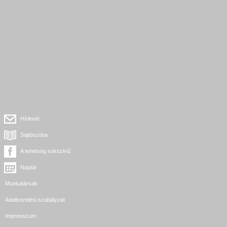
Hírlevél
Sajtószoba
A tehetség sokszínű
Naptár
Munkatársak
Adatkezelési szabályzat
Impresszum