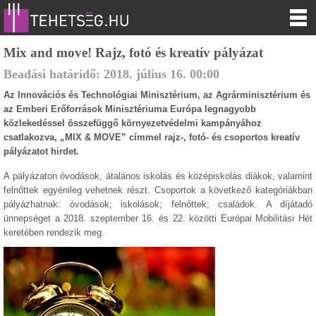
Mix and move! Rajz, fotó és kreatív pályázat
Beadási határidő:
2018.
július
16
.
00:00
Az Innovációs és Technológiai Minisztérium, az Agrárminisztérium és
az Emberi Erőforrások Minisztériuma Európa legnagyobb
közlekedéssel összefüggő környezetvédelmi kampányához
csatlakozva, „MIX & MOVE” címmel rajz-, fotó- és csoportos kreatív
pályázatot hirdet.
A pályázaton óvodások, átalános iskolás és középiskolás diákok, valamint
felnőttek egyénileg vehetnek részt. Csoportok a következő kategóriákban
pályázhatnak: óvodások; iskolások; felnőttek; családok. A díjátadó
ünnepséget a 2018. szeptember 16. és 22. közötti Európai Mobilitási Hét
keretében rendezik meg.