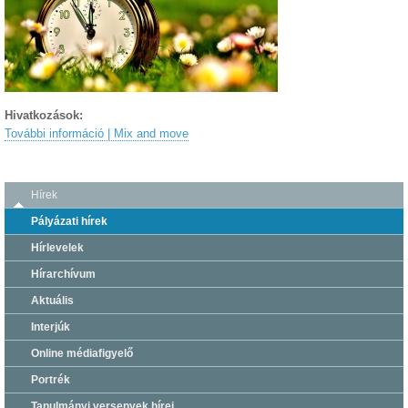
Hivatkozások:
További információ | Mix and move
Hírek
Pályázati hírek
Hírlevelek
Hírarchívum
Aktuális
Interjúk
Online médiafigyelő
Portrék
Tanulmányi versenyek hírei