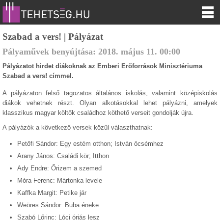
Szabad a vers! | Pályázat
Pályaművek benyújtása:
2018.
május
11
.
00:00
Pályázatot hirdet diákoknak az Emberi Erőforrások Minisztériuma
Szabad a vers! címmel.
A pályázaton felső tagozatos általános iskolás, valamint középiskolás
diákok vehetnek részt. Olyan alkotásokkal lehet pályázni, amelyek
klasszikus magyar költők családhoz köthető verseit gondolják újra.
A pályázók a következő versek közül választhatnak:
Petőfi Sándor: Egy estém otthon; István öcsémhez
Arany János: Családi kör; Itthon
Ady Endre: Őrizem a szemed
Móra Ferenc: Mártonka levele
Kaffka Margit: Petike jár
Weöres Sándor: Buba éneke
Szabó Lőrinc: Lóci óriás lesz