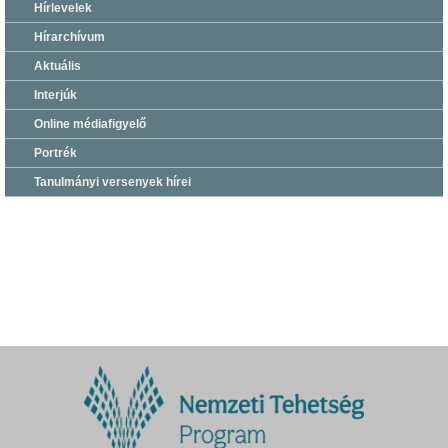
Hírlevelek
Hírarchívum
Aktuális
Interjúk
Online médiafigyelő
Portrék
Tanulmányi versenyek hírei