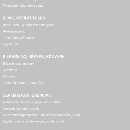
Tehetségek Magyarországa
DÍJAK, KITÜNTETÉSEK
Bonis Bona – A nemzet tehetségeiért
Felfedezettjeink
Tehetségnagykövetek
Egyéb díjak
E-LEARNING, KÉPZÉS, KÖNYVEK
E-learning tananyagok
Képzések
Könyvek
Tehetség Piactér (mentorálás)
SZAKMAI KONFERENCIÁK
A Matehetsz tehetségnapjai (2010 - 2024)
Nemzetközi konferenciák
Ez is tehetséggondozás! Elmélet és módszerek (2013)
Egyéb, további rendezvények, konferenciák