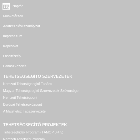
Naptár
Munkatársak
Adatkezelési szabályzat
Impresszum
Kapcsolat
Oldaltérkép
Panaszkezelés
TEHETSÉGSEGÍTŐ SZERVEZETEK
Nemzeti Tehetségsegítő Tanács
Magyar Tehetségsegítő Szervezetek Szövetsége
Nemzeti Tehetségpont
Európai Tehetségközpont
A Matehetsz Tagszervezetei
TEHETSÉGSEGÍTŐ
PROJEKTEK
Tehetséghidak Program (TÁMOP 3.4.5)
Nemzeti Tehetség Program