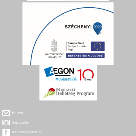
Hírlevél
Sajtószoba
A tehetség sokszínű