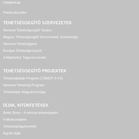
Oldaltérkép
Panaszkezelés
TEHETSÉGSEGÍTŐ SZERVEZETEK
Nemzeti Tehetségsegítő Tanács
Magyar Tehetségsegítő Szervezetek Szövetsége
Nemzeti Tehetségpont
Európai Tehetségközpont
A Matehetsz Tagszervezetei
TEHETSÉGSEGÍTŐ
PROJEKTEK
Tehetséghidak Program (TÁMOP 3.4.5)
Nemzeti Tehetség Program
Tehetségek Magyarországa
DÍJAK, KITÜNTETÉSEK
Bonis Bona – A nemzet tehetségeiért
Felfedezettjeink
Tehetségnagykövetek
Egyéb díjak