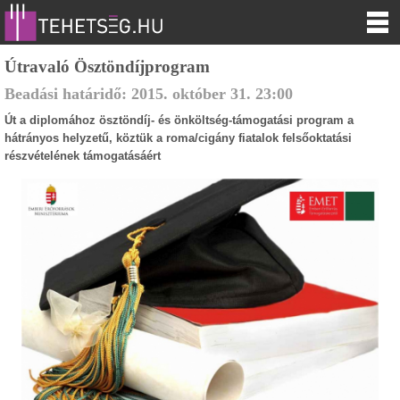
Útravaló Ösztöndíjprogram
Beadási határidő:
2015.
október
31
.
23:00
Út a diplomához ösztöndíj- és önköltség-támogatási program a
hátrányos helyzetű, köztük a roma/cigány fiatalok felsőoktatási
részvételének támogatásáért