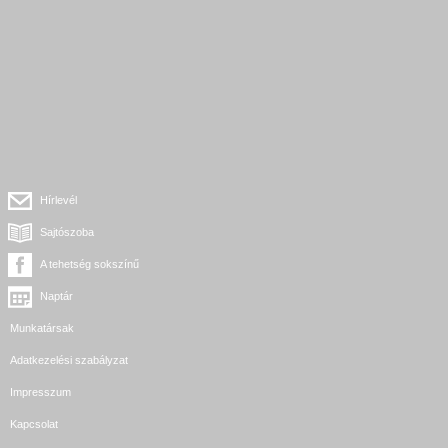
Hírlevél
Sajtószoba
A tehetség sokszínű
Naptár
Munkatársak
Adatkezelési szabályzat
Impresszum
Kapcsolat