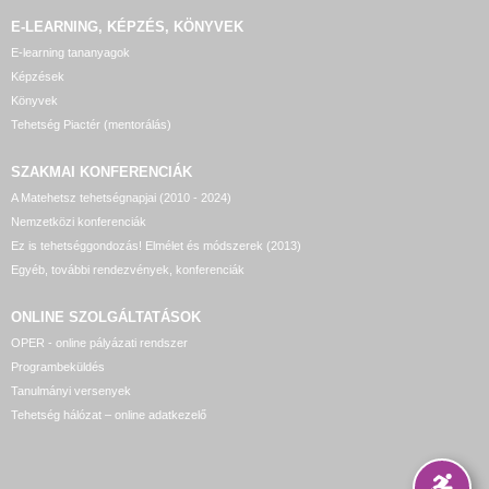
E-LEARNING, KÉPZÉS, KÖNYVEK
E-learning tananyagok
Képzések
Könyvek
Tehetség Piactér (mentorálás)
SZAKMAI KONFERENCIÁK
A Matehetsz tehetségnapjai (2010 - 2024)
Nemzetközi konferenciák
Ez is tehetséggondozás! Elmélet és módszerek (2013)
Egyéb, további rendezvények, konferenciák
ONLINE SZOLGÁLTATÁSOK
OPER - online pályázati rendszer
Programbeküldés
Tanulmányi versenyek
Tehetség hálózat – online adatkezelő