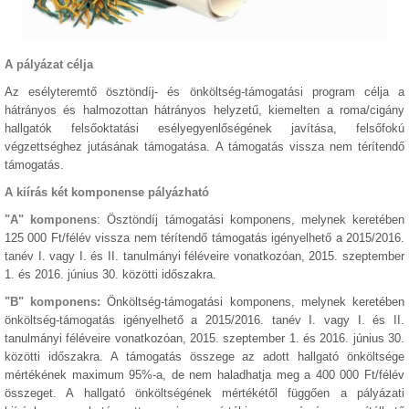
A pályázat célja
Az esélyteremtő ösztöndíj- és önköltség-támogatási program célja a
hátrányos és halmozottan hátrányos helyzetű, kiemelten a roma/cigány
hallgatók felsőoktatási esélyegyenlőségének javítása, felsőfokú
végzettséghez jutásának támogatása. A támogatás vissza nem térítendő
támogatás.
A kiírás két komponense pályázható
"A" komponens
: Ösztöndíj támogatási komponens, melynek keretében
125 000 Ft/félév vissza nem térítendő támogatás igényelhető a 2015/2016.
tanév I. vagy I. és II. tanulmányi féléveire vonatkozóan, 2015. szeptember
1. és 2016. június 30. közötti időszakra.
"B" komponens:
Önköltség-támogatási komponens, melynek keretében
önköltség-támogatás igényelhető a 2015/2016. tanév I. vagy I. és II.
tanulmányi féléveire vonatkozóan, 2015. szeptember 1. és 2016. június 30.
közötti időszakra. A támogatás összege az adott hallgató önköltsége
mértékének maximum 95%-a, de nem haladhatja meg a 400 000 Ft/félév
összeget. A hallgató önköltségének mértékétől függően a pályázati