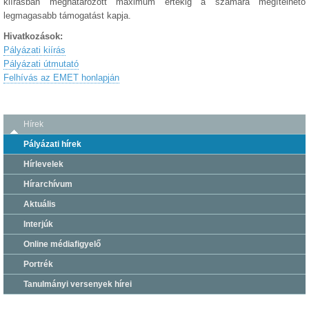
kiírásban meghatározott maximum értékig a számára megítélhető
legmagasabb támogatást kapja.
Hivatkozások:
Pályázati kiírás
Pályázati útmutató
Felhívás az EMET honlapján
Hírek
Pályázati hírek
Hírlevelek
Hírarchívum
Aktuális
Interjúk
Online médiafigyelő
Portrék
Tanulmányi versenyek hírei