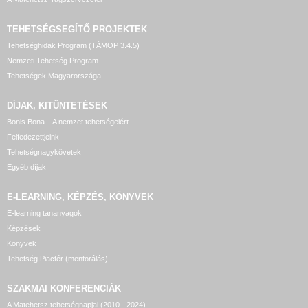
TEHETSÉGSEGÍTŐ
PROJEKTEK
Tehetséghidak Program (TÁMOP 3.4.5)
Nemzeti Tehetség Program
Tehetségek Magyarországa
DÍJAK, KITÜNTETÉSEK
Bonis Bona – A nemzet tehetségeiért
Felfedezettjeink
Tehetségnagykövetek
Egyéb díjak
E-LEARNING, KÉPZÉS, KÖNYVEK
E-learning tananyagok
Képzések
Könyvek
Tehetség Piactér (mentorálás)
SZAKMAI KONFERENCIÁK
A Matehetsz tehetségnapjai (2010 - 2024)