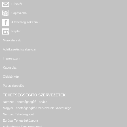
Hírlevél
Sajtószoba
A tehetség sokszínű
Naptár
Munkatársak
Adatkezelési szabályzat
Impresszum
Kapcsolat
Oldaltérkép
Panaszkezelés
TEHETSÉGSEGÍTŐ SZERVEZETEK
Nemzeti Tehetségsegítő Tanács
Magyar Tehetségsegítő Szervezetek Szövetsége
Nemzeti Tehetségpont
Európai Tehetségközpont
A Matehetsz Tagszervezetei