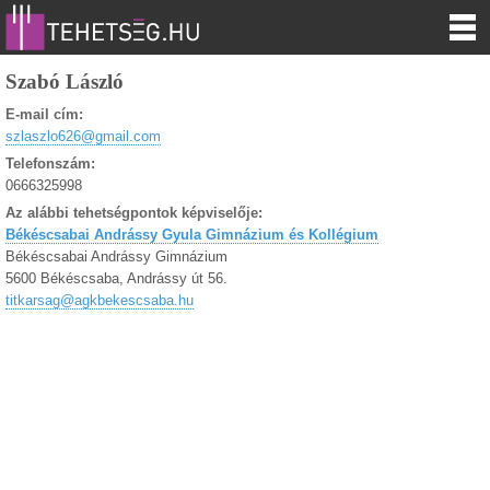
Szabó László
E-mail cím:
szlaszlo626@gmail.com
Telefonszám:
0666325998
Az alábbi tehetségpontok képviselője:
Békéscsabai Andrássy Gyula Gimnázium és Kollégium
Békéscsabai Andrássy Gimnázium
5600 Békéscsaba, Andrássy út 56.
titkarsag@agkbekescsaba.hu